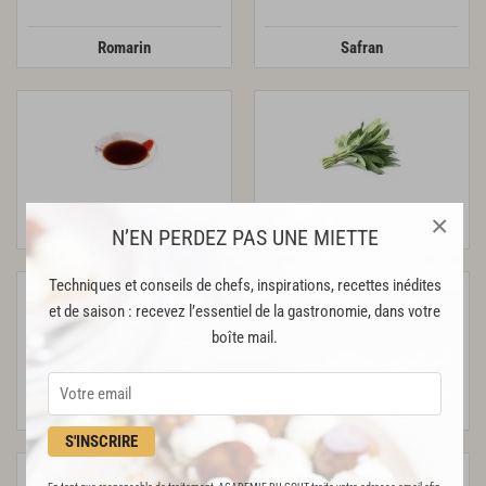
Romarin
Safran
×
Sauce soja
Sauge
N’EN PERDEZ PAS UNE MIETTE
Techniques et conseils de chefs, inspirations, recettes inédites
et de saison : recevez l’essentiel de la gastronomie, dans votre
boîte mail.
Tabasco
Vanille
S'INSCRIRE