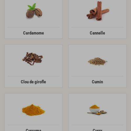
Cardamome
Cannelle
Clou de girofle
Cumin
Curcuma
Curry