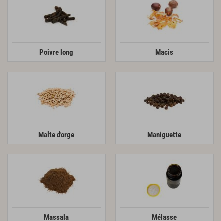
Poivre long
Macis
Malte d'orge
Maniguette
Massala
Mélasse