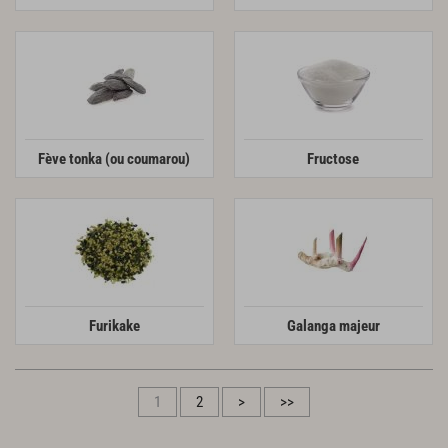
Fève tonka (ou coumarou)
Fructose
Furikake
Galanga majeur
1
2
>
>>