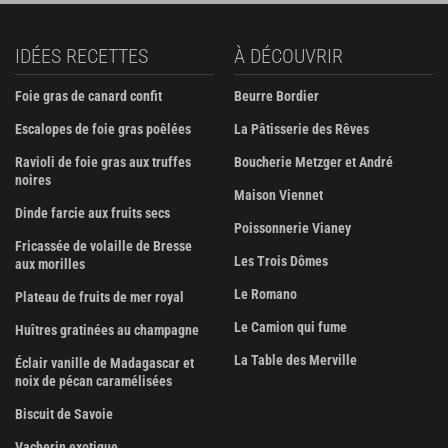
IDÉES RECETTES
À DÉCOUVRIR
Foie gras de canard confit
Beurre Bordier
Escalopes de foie gras poêlées
La Pâtisserie des Rêves
Ravioli de foie gras aux truffes
Boucherie Metzger et André
noires
Maison Viennet
Dinde farcie aux fruits secs
Poissonnerie Vianey
Fricassée de volaille de Bresse
Les Trois Dômes
aux morilles
Le Romano
Plateau de fruits de mer royal
Le Camion qui fume
Huîtres gratinées au champagne
La Table des Merville
Éclair vanille de Madagascar et
noix de pécan caramélisées
Biscuit de Savoie
Vacherin exotique