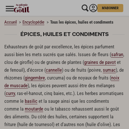
M'ABONNER
Accueil
Encyclopédie
Tous les épices, huiles et condiments
ÉPICES, HUILES ET CONDIMENTS
Exhausteurs de goût par excellence, les épices parfument
aussi bien les mets sucrés que salés. Issues de fleurs (
safran
,
clou de girofle) ou de graines de plantes (
graines de pavot
et
de fenouil), d’écorce (
cannelle
) ou de fruits (poivre,
sumac
), de
rhizomes (
gingembre
, curcuma) ou de noyaux de fruits (
noix
de muscade
), les épices peuvent aussi être des mélanges
(
curry
, ras-el-hanout, cinq baies, etc.). Les herbes aromatiques
comme le
basilic
et la sauge ainsi que les condiments
comme la
moutarde
ou le tabasco rehaussent aussi le goût
des aliments. Du côté des huiles, certaines supportent la
friture (huile de tournesol) et d'autres non (huile d'olive). Les