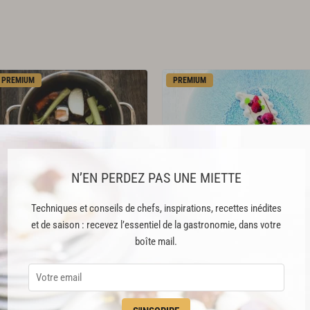
PREMIUM
PREMIUM
N’EN PERDEZ PAS UNE MIETTE
Bouillon
de
légumes
La framboise et le café bourbon
Techniques et conseils de chefs, inspirations, recettes inédites
pointu
et de saison : recevez l’essentiel de la gastronomie, dans votre
279
135
boîte mail.
PREMIUM
PREMIUM