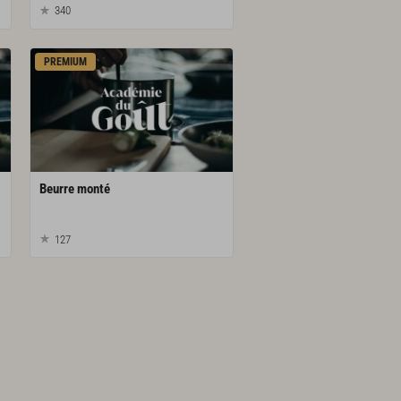
340
PREMIUM
Beurre
monté
127