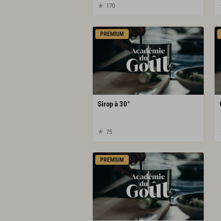
170
PREMIUM
Sirop
à
30°
75
PREMIUM