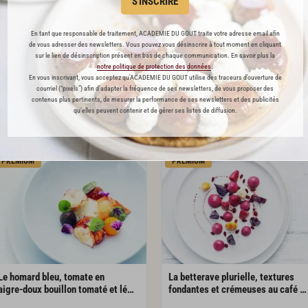
S'INSCRIRE
En tant que responsable de traitement, ACADEMIE DU GOUT traite votre adresse email afin
de vous adresser des newsletters. Vous pouvez vous désinscrire à tout moment en cliquant
sur le lien de désinscription présent en bas de chaque communication. En savoir plus la
notre politique de protection des données
.
En vous inscrivant, vous acceptez qu'ACADEMIE DU GOUT utilise des traceurs d’ouverture de
Le
turbot
côtier
cuit
lentement
Les petites tomates de couleurs,
courriel (“pixels”) afin d’adapter la fréquence de ses newsletters, de vous proposer des
crémeux de mozzarella di bufala, émulsion à la tomate et vieux rhum agricole légèrement infusée
contenus plus pertinents, de mesurer la performance de ses newsletters et des publicités
qu’elles peuvent contenir et de gérer ses listes de diffusion.
198
1024
PREMIUM
PREMIUM
Le homard bleu, tomate en
La betterave plurielle, textures
aigre-doux bouillon tomaté et légèrement épicé au café bourbon pointu de la réunion et safran
fondantes et crémeuses au café blue mountain, acidulé d’épine-vinette