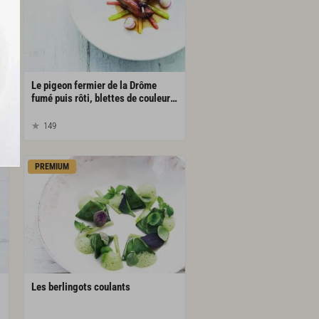
Le pigeon fermier de la Drôme
 à la vanille de tahiti
fumé puis rôti, blettes de couleurs, navets primeurs au citron combava, consommé cristallin
149
PREMIUM
Les
berlingots
coulants