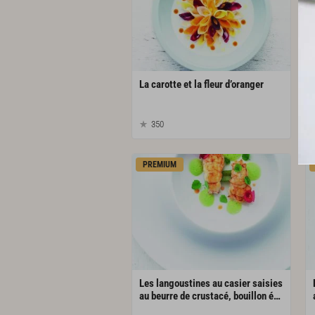
La
carotte
et
la
fleur
d’oranger
350
PREMIUM
Les langoustines au casier saisies
au beurre de crustacé, bouillon émulsionné à l’anis vert et à la feuille de cannelier