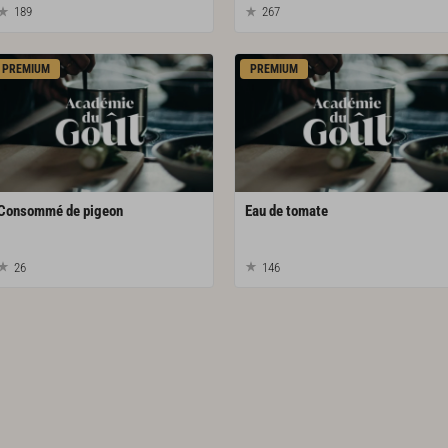
189
267
PREMIUM
PREMIUM
Consommé
de
pigeon
Eau
de
tomate
26
146