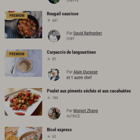
CHEFFE
Rougail
saucisse
PREMIUM
447
Par
David Rathgeber
CHEF
Carpaccio
de
langoustines
PREMIUM
85
Par
Alain Ducasse
et 1 autre chef
Poulet
aux
piments
séchés
et
aux
cacahuètes
184
Par
Margot Zhang
AUTRICE
Bicol
express
62