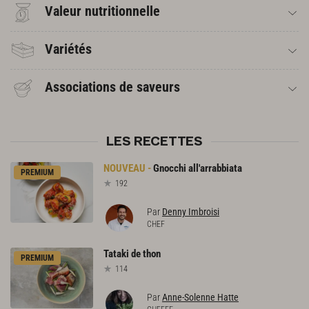
Valeur nutritionnelle
Variétés
Associations de saveurs
LES RECETTES
Gnocchi
all'arrabbiata
PREMIUM
192
Par
Denny Imbroisi
CHEF
Tataki
de
thon
PREMIUM
114
Par
Anne-Solenne Hatte