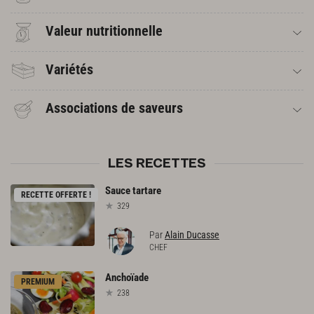
Valeur nutritionnelle
Variétés
Associations de saveurs
LES RECETTES
Sauce
tartare
RECETTE OFFERTE !
329
Par
Alain Ducasse
CHEF
Anchoïade
PREMIUM
238