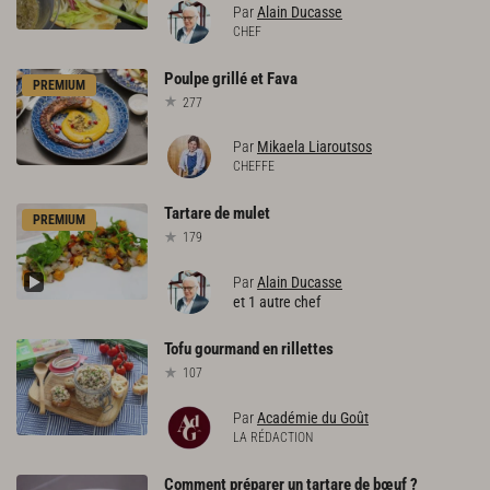
Par
Alain Ducasse
CHEF
Poulpe
grillé
et
Fava
PREMIUM
277
Par
Mikaela Liaroutsos
CHEFFE
Tartare
de
mulet
PREMIUM
179
Par
Alain Ducasse
et 1 autre chef
Tofu
gourmand
en
rillettes
107
Par
Académie du Goût
LA RÉDACTION
Comment
préparer
un
tartare
de
bœuf
?