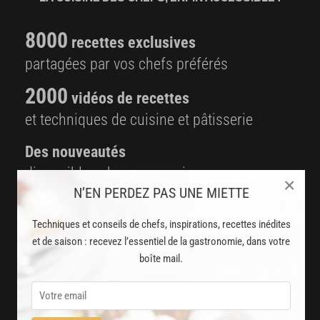
8000
recettes exclusives
partagées par vos chefs préférés
2000
vidéos de recettes
et techniques de cuisine et pâtisserie
Des nouveautés
disponibles chaque semaine
×
N’EN PERDEZ PAS UNE MIETTE
Stop pub
un service garanti sans publicité
Techniques et conseils de chefs, inspirations, recettes inédites
et de saison : recevez l’essentiel de la gastronomie, dans votre
boîte mail.
JE M'ABONNE
DÉJÀ ABONNÉ(E) ? JE ME CONNECTE