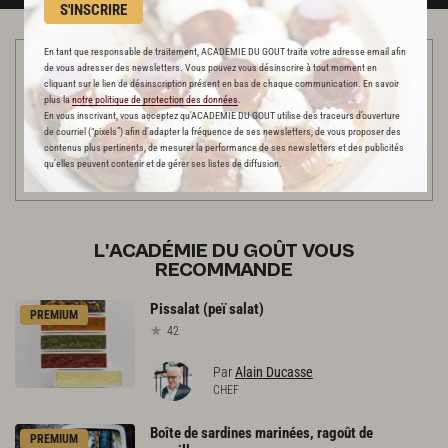
S'INSCRIRE
En tant que responsable de traitement, ACADEMIE DU GOUT traite votre adresse email afin
Cette vidéo a été réalisée dans une cuisine habillée par nos
de vous adresser des newsletters. Vous pouvez vous désinscrire à tout moment en
cliquant sur le lien de désinscription présent en bas de chaque communication. En savoir
partenaires
plus la
notre politique de protection des données
.
En vous inscrivant, vous acceptez qu'ACADEMIE DU GOUT utilise des traceurs d’ouverture
de courriel (“pixels”) afin d’adapter la fréquence de ses newsletters, de vous proposer des
contenus plus pertinents, de mesurer la performance de ses newsletters et des publicités
qu’elles peuvent contenir et de gérer ses listes de diffusion.
L'ACADÉMIE DU GOÛT VOUS
RECOMMANDE
Pissalat
(peï
salat)
PREMIUM
42
Par
Alain Ducasse
CHEF
Boîte de sardines marinées, ragoût de
PREMIUM