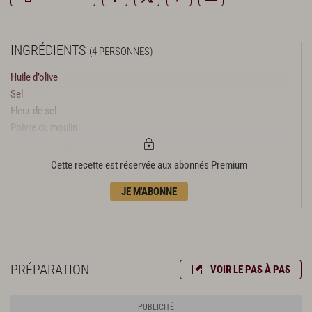
INGRÉDIENTS
(4 PERSONNES)
Huile d’olive
Sel
Fleur de sel
Poivre du moulin
Avant le début de la recette : préparation des
Cette recette est réservée aux abonnés Premium
sardines
JE M'ABONNE
8 sardines
Avant le début de la recette : préparation du
guacamole
1 petite tomate
PRÉPARATION
VOIR LE PAS À PAS
3 petits oignons blancs
2 avocats bien mûrs
1 c. à c. de piment d'Espelette