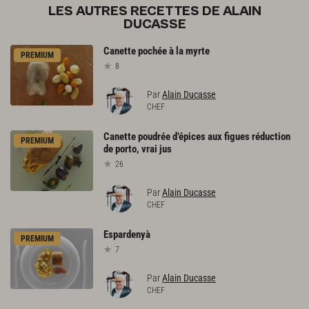
LES AUTRES RECETTES DE ALAIN
DUCASSE
Canette
pochée
à
la
myrte
PREMIUM
8
Par
Alain Ducasse
CHEF
Canette
poudrée
d’épices
aux
figues
réduction
PREMIUM
de
porto,
vrai
jus
26
Par
Alain Ducasse
CHEF
Espardenyà
PREMIUM
7
Par
Alain Ducasse
CHEF