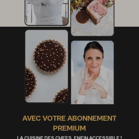
5 g de gingembre
3 gousses d’ail
1 mangue verte
10 g de sucre
15 cl de jus d’orange
15 cl de jus de pomelo
4 cl de jus de citron
50 g de tamarin confit (avec noyaux)
Finition et présentation
20 feuilles d’origan
AVEC VOTRE ABONNEMENT
PREMIUM
LA CUISINE DES CHEFS, ENFIN ACCESSIBLE !