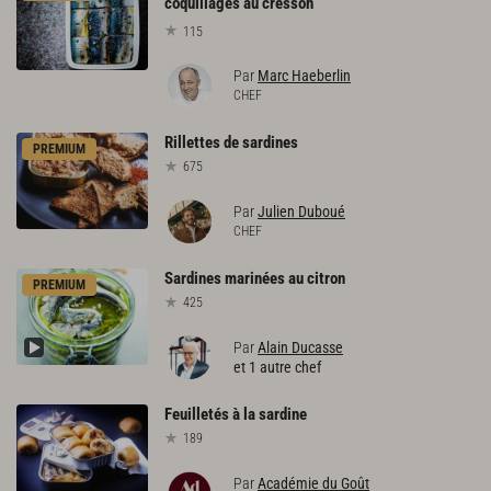
coquillages au cresson
115
Par
Marc Haeberlin
CHEF
Rillettes
de
sardines
PREMIUM
675
Par
Julien Duboué
CHEF
Sardines
marinées
au
citron
PREMIUM
425
Par
Alain Ducasse
et 1 autre chef
Feuilletés
à
la
sardine
189
Par
Académie du Goût