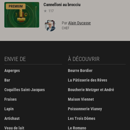
Cannelloni
au
brocciu
PREMIUM
117
Par
Alain Ducasse
CHEF
ENVIE DE
À DÉCOUVRIR
Asperges
Beurre Bordier
Bar
La Pâtisserie des Rêves
Coquilles Saint-Jacques
Boucherie Metzger et André
Fraises
Maison Viennet
Lapin
Poissonnerie Vianey
Artichaut
Les Trois Dômes
Veau de lait
Le Romano