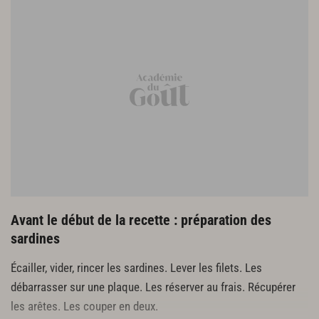
1 citron vert
2 c. à s. d’huile d'olive
Préparation de la garniture
50 g de haricots verts
4 radis
1 mangue verte
1/2 pamplemousse
12 amandes fraîches
2 cébettes thaï
50 g de concombre
Préparation du bouillon d’escabèche
Avant le début de la recette : préparation des
1 carotte
sardines
1 oignon blanc
Écailler, vider, rincer les sardines. Lever les filets. Les
1 poireau
débarrasser sur une plaque. Les réserver au frais. Récupérer
50 cl de fond blanc
Les arêtes des sardines
les arêtes. Les couper en deux.