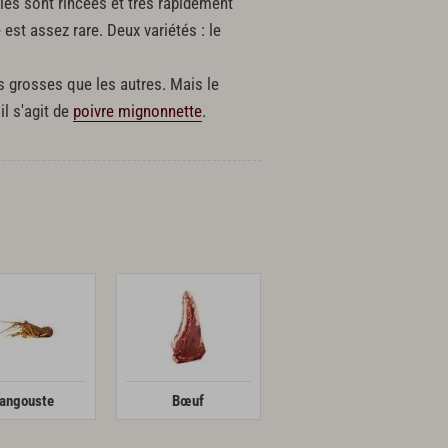
lles sont rincées et très rapidement
 est assez rare. Deux variétés : le
s grosses que les autres. Mais le
il s'agit de
poivre mignonnette
.
angouste
Bœuf