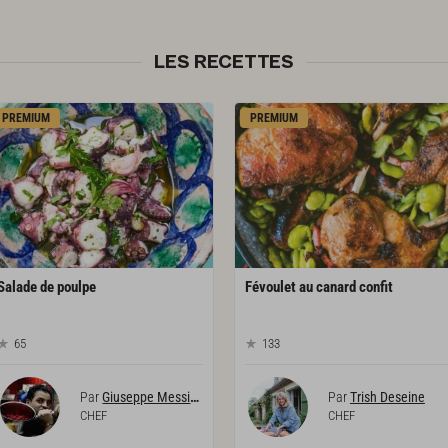
LES RECETTES
PREMIUM
PREMIUM
Salade
de
poulpe
Févoulet
au
canard
confit
65
133
Par
Giuseppe Messina
Par
Trish Deseine
CHEF
CHEF