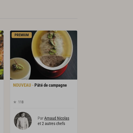
PREMIUM
Pâté
de
campagne
118
Par
Arnaud Nicolas
et 2 autres chefs