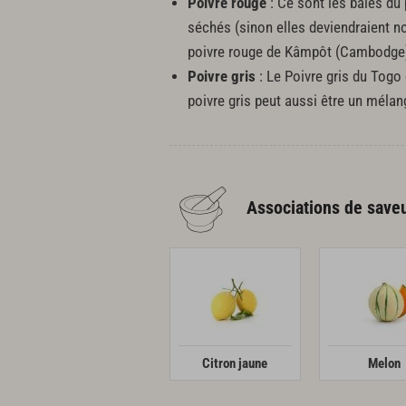
Poivre rouge
: Ce sont les baies du 
séchés (sinon elles deviendraient noi
poivre rouge de Kâmpôt (Cambodge) 
Poivre gris
: Le Poivre gris du Togo
poivre gris peut aussi être un mélang
Associations de save
Citron jaune
Melon