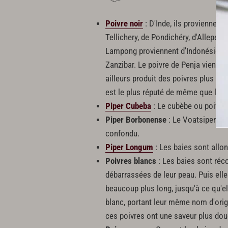
Poivre noir
: D'Inde, ils proviennent 
Tellichery, de Pondichéry, d'Allepey
Lampong proviennent d'Indonésie, c
Zanzibar. Le poivre de Penja vient d
ailleurs produit des poivres plus ba
est le plus réputé de même que le 
Piper Cubeba
: Le cubèbe ou poivre 
Piper Borbonense
: Le Voatsiperifer
confondu.
Piper Longum
: Les baies sont allon
Poivres blancs
: Les baies sont réc
débarrassées de leur peau. Puis ell
beaucoup plus long, jusqu'à ce qu'el
blanc, portant leur même nom d'origi
ces poivres ont une saveur plus douc