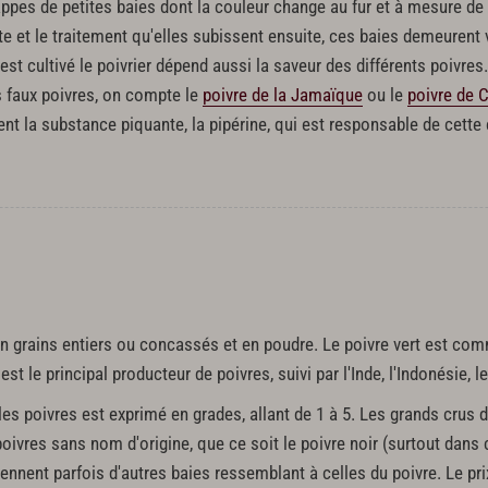
pes de petites baies dont la couleur change au fur et à mesure de l
ette et le traitement qu'elles subissent ensuite, ces baies demeuren
est cultivé le poivrier dépend aussi la saveur des différents poivres
s faux poivres, on compte le
poivre de la Jamaïque
ou le
poivre de 
ent la substance piquante, la pipérine, qui est responsable de cette
n grains entiers ou concassés et en poudre. Le poivre vert est comm
 le principal producteur de poivres, suivi par l'Inde, l'Indonésie, le 
 les poivres est exprimé en grades, allant de 1 à 5. Les grands crus 
oivres sans nom d'origine, que ce soit le poivre noir (surtout dans 
ntiennent parfois d'autres baies ressemblant à celles du poivre. Le pr