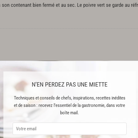
s son contenant bien fermé et au sec. Le poivre vert se garde au réfri
 en vitamines mais les quantités utilisées sont tellement faibles qu
N’EN PERDEZ PAS UNE MIETTE
quante peut stimuler l'appétit et favoriser la digestion. Mais elle e
lcère de l'estomac.
Techniques et conseils de chefs, inspirations, recettes inédites
et de saison : recevez l’essentiel de la gastronomie, dans votre
boîte mail.