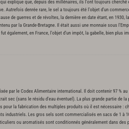
ui explique que, depuis des millénaires, ils l'ont toujours cherché 
uve. Autrefois denrée rare, le sel a toujours été l'objet d'un comme
cause de guerres et de révoltes, la dernière en date étant, en 1930, 
tenu par la Grande-Bretagne. Il était aussi une monnaie sous l'Empi
l fut également, en France, l'objet d'un impôt, la gabelle, bien plus 
ixée par le Codex Alimentaire international. Il doit contenir 97 % 
rait sec (sans le résidu d'eau éventuel). La plus grande partie de la
res pour la fabrication des multiples produits où il est nécessaire :
ats industriels. Les gros sels sont commercialisés en sacs de 1 à 1
articuliers ou aromatisés sont conditionnés généralement dans des 