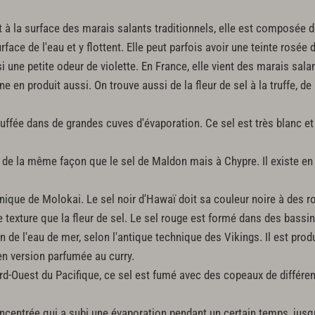
à la surface des marais salants traditionnels, elle est composée de 
rface de l'eau et y flottent. Elle peut parfois avoir une teinte rosée 
 une petite odeur de violette. En France, elle vient des marais sala
e en produit aussi. On trouve aussi de la fleur de sel à la truffe, d
uffée dans de grandes cuves d'évaporation. Ce sel est très blanc et 
 de la même façon que le sel de Maldon mais à Chypre. Il existe en
anique de Molokai. Le sel noir d'Hawaï doit sa couleur noire à des 
 texture que la fleur de sel. Le sel rouge est formé dans des bassin
n de l'eau de mer, selon l'antique technique des Vikings. Il est pr
 en version parfumée au curry.
d-Ouest du Pacifique, ce sel est fumé avec des copeaux de différent
ncentrée qui a subi une évaporation pendant un certain temps, jusqu