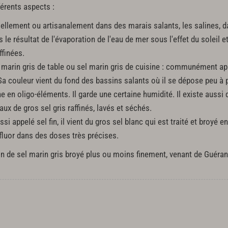
férents aspects :
riellement ou artisanalement dans des marais salants, les salines, da
 le résultat de l'évaporation de l'eau de mer sous l'effet du soleil e
ffinées.
marin gris de table ou sel marin gris de cuisine : communément app
 Sa couleur vient du fond des bassins salants où il se dépose peu à 
iche en oligo-éléments. Il garde une certaine humidité. Il existe aussi 
ux de gros sel gris raffinés, lavés et séchés.
ssi appelé sel fin, il vient du gros sel blanc qui est traité et broyé 
fluor dans des doses très précises.
ion de sel marin gris broyé plus ou moins finement, venant de Guéra