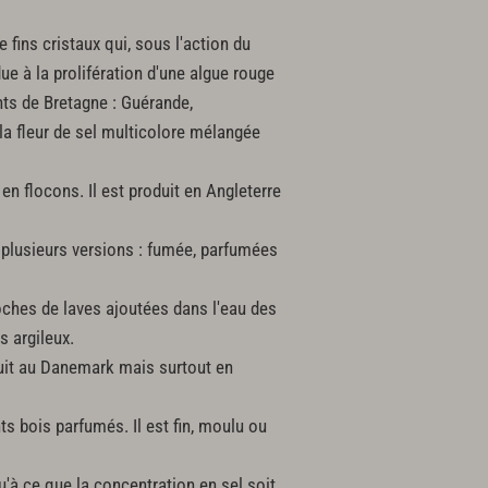
fins cristaux qui, sous l'action du
due à la prolifération d'une algue rouge
nts de Bretagne : Guérande,
e la fleur de sel multicolore mélangée
en flocons. Il est produit en Angleterre
 plusieurs versions : fumée, parfumées
roches de laves ajoutées dans l'eau des
s argileux.
oduit au Danemark mais surtout en
s bois parfumés. Il est fin, moulu ou
'à ce que la concentration en sel soit