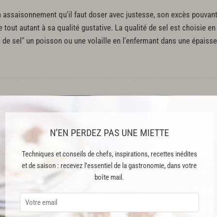
n assaisonnement qu'il faut doser avec justesse, son excès pouvant
 tout autant à sa qualité gustative. La qualité de sel est choisie en
e de sel" un poisson ou une volaille en l'enfermant dans une épaiss
N’EN PERDEZ PAS UNE MIETTE
ce à absorber l'humidité de l'air), il est indispensable de le conse
Techniques et conseils de chefs, inspirations, recettes inédites
et de saison : recevez l’essentiel de la gastronomie, dans votre
boîte mail.