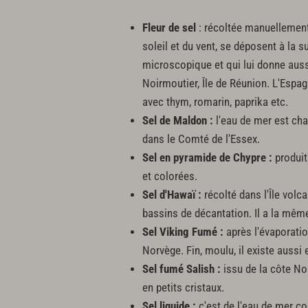
Fleur de sel
: récoltée manuellement 
soleil et du vent, se déposent à la su
microscopique et qui lui donne aussi
Noirmoutier, Île de Réunion. L'Espagn
avec thym, romarin, paprika etc.
Sel de Maldon :
l'eau de mer est cha
dans le Comté de l'Essex.
Sel en pyramide de Chypre :
produit
et colorées.
Sel d'Hawaï :
récolté dans l'Île volc
bassins de décantation. Il a la même
Sel Viking Fumé :
après l'évaporatio
Norvège. Fin, moulu, il existe aussi
Sel fumé Salish :
issu de la côte Nor
en petits cristaux.
Sel liquide :
c'est de l'eau de mer co