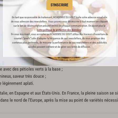
S'INSCRIRE
En tant que responsable de traitement, ACADEMIE DU GOUT traite votre adresse email afin
de vous adresser des newsletters. Vous pouvez vous désinscrire à tout moment en cliquant
sur le lien de désinscription présent en bas de chaque communication. En savoir plus la
notre politique de protection des données
.
En vous inscrivant, vous acceptez qu'ACADEMIE DU GOUT utilise des traceurs d’ouverture de
courriel (“pixels”) afin d’adapter la fréquence de ses newsletters, de vous proposer des
contenus plus pertinents, de mesurer la performance de ses newsletters et des publicités
cense, les plus courantes sont les suivantes :
qu’elles peuvent contenir et de gérer ses listes de diffusion.
ux, saveur légèrement sucrée ;
 :
bulbe charnu, saveur très fine ;
e avec des pétioles verts à la base ;
ineux, saveur très douce ;
 légèrement aplati.
Italie, en Espagne et aux États-Unis. En France, la pleine saison se 
dans le nord de l’Europe, après la mise au point de variétés néces