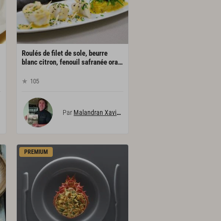
Roulés de filet de sole, beurre
blanc citron, fenouil safranée orange
105
Par
Malandran Xavier
PREMIUM