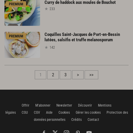
Curry
de
haddock
aux
moules
de
Bouchot
PREMIUM
233
Coquilles Saint-Jacques de Port-en-Bessin
PREMIUM
lutées, salsifis et truffe melanosporum
142
1
2
3
>
>>
Offrir
M'abonner
Newsletter
Découvrir
Mentions
légales
CGU
CGV
Aide
Cookies
Gérer les cookies
Protection des
données personnelles
Crédits
Contact