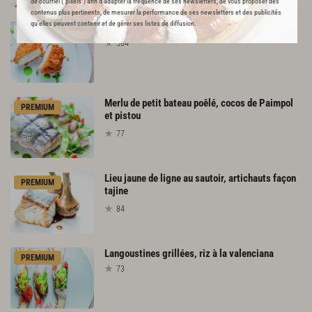
de courriel (“pixels”) afin d’adapter la fréquence de ses newsletters, de vous proposer des
contenus plus pertinents, de mesurer la performance de ses newsletters et des publicités
qu’elles peuvent contenir et de gérer ses listes de diffusion.
Fish
and
chips
RECETTE OFFERTE !
584
Merlu de petit bateau poêlé, cocos de Paimpol
PREMIUM
et pistou
77
Lieu jaune de ligne au sautoir, artichauts façon
PREMIUM
tajine
84
Langoustines
grillées,
riz
à
la
valenciana
PREMIUM
73