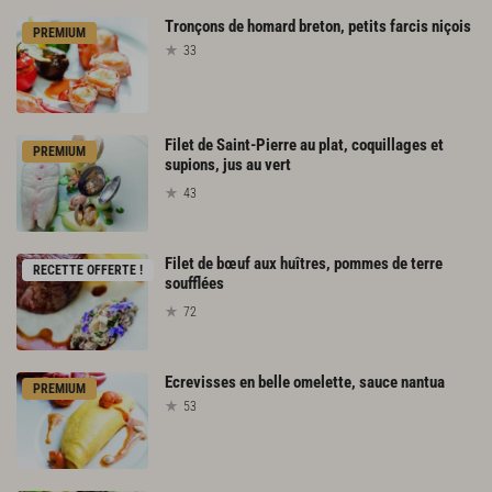
Tronçons
de
homard
breton,
petits
farcis
niçois
PREMIUM
33
Filet de Saint-Pierre au plat, coquillages et
PREMIUM
supions, jus au vert
43
Filet de bœuf aux huîtres, pommes de terre
RECETTE OFFERTE !
soufflées
72
Ecrevisses
en
belle
omelette,
sauce
nantua
PREMIUM
53