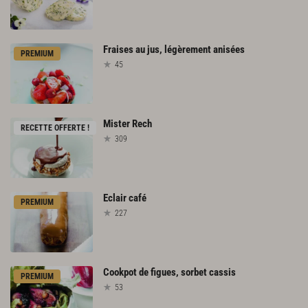
Fraises
au
jus,
légèrement
anisées
PREMIUM
45
Mister
Rech
RECETTE OFFERTE !
309
Eclair
café
PREMIUM
227
Cookpot
de
figues,
sorbet
cassis
PREMIUM
53