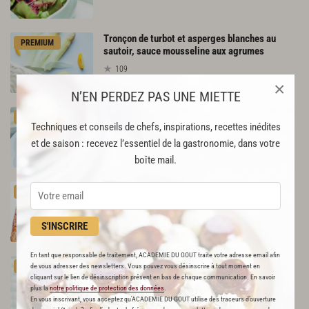
Tronçon de turbot et asperges blanches au
PREMIUM
sautoir, sauce mousseline aux agrumes
109
×
N’EN PERDEZ PAS UNE MIETTE
Soupe
de
poissons
de
roche
PREMIUM
Techniques et conseils de chefs, inspirations, recettes inédites
31
et de saison : recevez l’essentiel de la gastronomie, dans votre
boîte mail.
Sole de ligne épaisse dorée au beurre, pommes
PREMIUM
de terre rattes rissolées
348
S'INSCRIRE
En tant que responsable de traitement, ACADEMIE DU GOUT traite votre adresse email afin
Plateau
de
fruits
de
mer
royal
PREMIUM
de vous adresser des newsletters. Vous pouvez vous désinscrire à tout moment en
113
cliquant sur le lien de désinscription présent en bas de chaque communication. En savoir
plus la
notre politique de protection des données
.
En vous inscrivant, vous acceptez qu'ACADEMIE DU GOUT utilise des traceurs d’ouverture