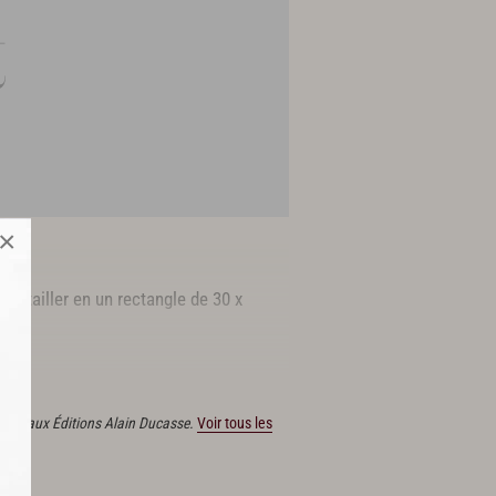
×
 La tailler en un rectangle de 30 x
 La saler légèrement.
Réserver
au frais.
publié aux Éditions Alain Ducasse.
Voir tous les