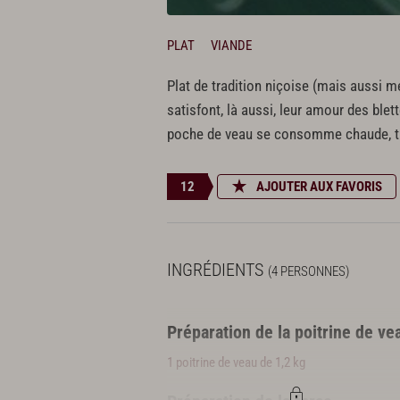
PLAT
VIANDE
Plat de tradition niçoise (mais aussi m
satisfont, là aussi, leur amour des blet
poche de veau se consomme chaude, ti
12
AJOUTER AUX FAVORIS
INGRÉDIENTS
(4 PERSONNES)
Préparation de la poitrine de ve
1 poitrine de veau de 1,2 kg