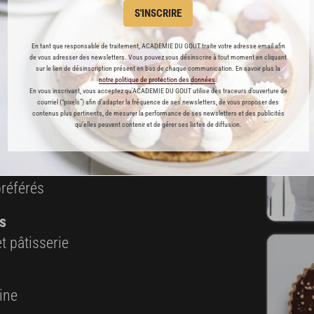
Cette recette est réservée aux abonnés Premium
S'INSCRIRE
En tant que responsable de traitement, ACADEMIE DU GOUT traite votre adresse email afin
de vous adresser des newsletters. Vous pouvez vous désinscrire à tout moment en cliquant
sur le lien de désinscription présent en bas de chaque communication. En savoir plus la
notre politique de protection des données
.
ABONNEMENT PREMIUM
En vous inscrivant, vous acceptez qu'ACADEMIE DU GOUT utilise des traceurs d’ouverture de
courriel (“pixels”) afin d’adapter la fréquence de ses newsletters, de vous proposer des
contenus plus pertinents, de mesurer la performance de ses newsletters et des publicités
 ENFIN ACCESSIBLE !
qu’elles peuvent contenir et de gérer ses listes de diffusion.
es
préférés
s
t pâtisserie
ine