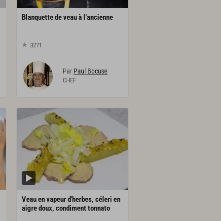
Blanquette
de
veau
à
l’ancienne
3271
Par
Paul Bocuse
CHEF
Veau en vapeur d'herbes, céleri en
aigre doux, condiment tonnato