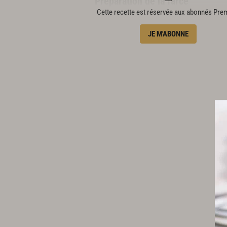
Préparation de la farce
Cette recette est réservée aux abonnés Pr
8 bottes de blettes
JE M'ABONNE
2 gousses d’ail
200 g de courgettes violons
50 g de riz
6 œufs de caille
100 g de poitrine séchée poivrée
1/4 de botte de persil
1/2 botte de marjolaine
1/2 botte de basilic
1 oignon blanc
30 fleurs de courgette
100 g de parmesan râpé
3 œufs