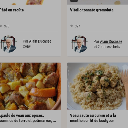
Pâté
en
croûte
Vitello
tonnato
gremolata
375
397
Par
Alain Ducasse
Par
Alain Ducasse
CHEF
et 2 autres chefs
Epaule de veau aux épices,
Veau sauté au cumin et à la
pommes de terre et potimarron, cuisson en cocotte
menthe sur lit de boulgour