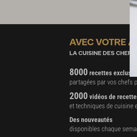
farine
Préparation de la garniture
3 sucrines
6 radis
AVEC VOTRE 
3 cèpes bouchons à l’huile
LA CUISINE DES CHEFS,
9 olives noires de Nice
2 cl de vinaigre de Barolo
8000
recettes exclusiv
huile d’olive
partagées par vos chefs 
gros sel gris
2000
vinaigre balsamique
vidéos de recette
sel, poivre
et techniques de cuisine e
Des nouveautés
disponibles chaque sema