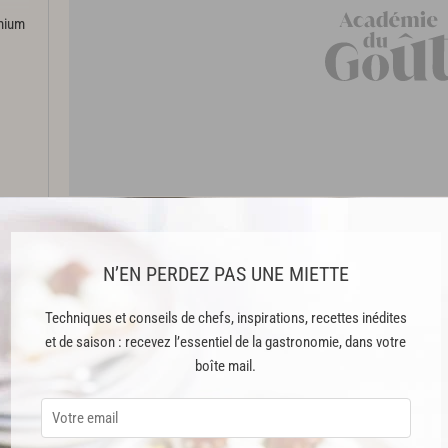
emium
Étape 1 : Préparation de la poitrine de veau
Désosser
,
parer
la poitrine. Enlever l’excédent de graisse.
N’EN PERDEZ PAS UNE MIETTE
20 cm. Conserver les parures.
Techniques et conseils de chefs, inspirations, recettes inédites
et de saison : recevez l’essentiel de la gastronomie, dans votre
Ouvrir en partie la poitrine de façon à former une poche.
boîte mail.
Cette recette est issue du livre "Grand Livre de Cuisine Méditerranée" 
crédits