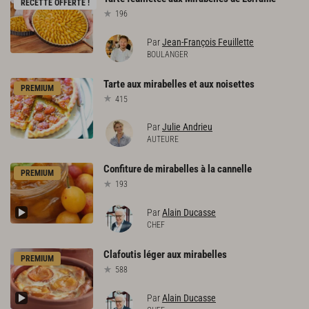
RECETTE OFFERTE !
196
Par
Jean-François Feuillette
BOULANGER
Tarte
aux
mirabelles
et
aux
noisettes
PREMIUM
415
Par
Julie Andrieu
AUTEURE
Confiture
de
mirabelles
à
la
cannelle
PREMIUM
193
Par
Alain Ducasse
CHEF
Clafoutis
léger
aux
mirabelles
PREMIUM
588
Par
Alain Ducasse