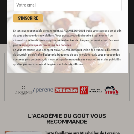
un service garanti sans publicité
S'INSCRIRE
JE M'ABONNE
DÉJÀ ABONNÉ(E) ? JE ME CONNECTE
En tant que responsable de traitement, ACADEMIE DU GOUT traite votre adresse email afin
de vous adresser des newsletters. Vous pouvez vous désinscrire à tout moment en
cliquant sur le lien de désinscription présent en bas de chaque communication. En savoir
plus la
notre politique de protection des données
.
En vous inscrivant, vous acceptez qu'ACADEMIE DU GOUT utilise des traceurs d’ouverture
de courriel (“pixels”) afin d’adapter la fréquence de ses newsletters, de vous proposer des
contenus plus pertinents, de mesurer la performance de ses newsletters et des publicités
Cette vidéo a été réalisée dans une cuisine habillée par nos
qu’elles peuvent contenir et de gérer ses listes de diffusion.
partenaires
L'ACADÉMIE DU GOÛT VOUS
RECOMMANDE
Tarte
feuilletée
aux
Mirabelles
de
Lorraine