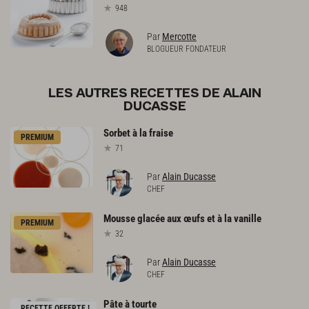
948
Par
Mercotte
BLOGUEUR FONDATEUR
LES AUTRES RECETTES DE ALAIN
DUCASSE
Sorbet
à
la
fraise
PREMIUM
71
Par
Alain Ducasse
CHEF
Mousse
glacée
aux
œufs
et
à
la
vanille
PREMIUM
32
Par
Alain Ducasse
CHEF
Pâte
à
tourte
RECETTE OFFERTE !