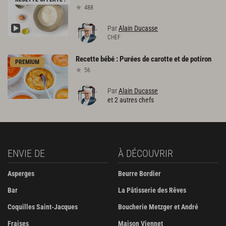
488
Par
Alain Ducasse
CHEF
Recette
bébé
:
Purées
de
carotte
et
de
potiron
PREMIUM
56
Par
Alain Ducasse
et 2 autres chefs
ENVIE DE
À DÉCOUVRIR
Asperges
Beurre Bordier
Bar
La Pâtisserie des Rêves
Coquilles Saint-Jacques
Boucherie Metzger et André
Fraises
Maison Viennet