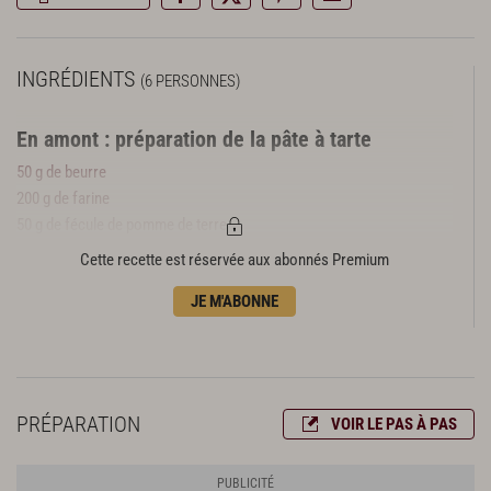
INGRÉDIENTS
(6 PERSONNES)
En amont : préparation de la pâte à tarte
50 g de beurre
200 g de farine
50 g de fécule de pomme de terre
2 pincées de sel
Cette recette est réservée aux abonnés Premium
1 c. à c. de Rapadura
JE M'ABONNE
1 œuf
10 cl d'eau
En amont : préparation des mirabelles
600 g de mirabelles
PRÉPARATION
VOIR LE PAS À PAS
Préparation de la tarte
2 c. à s. de sirop de riz