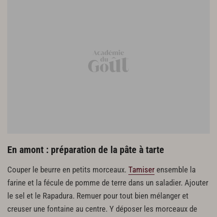
1 œuf
3 c. à s. de crème fraîche
1 verre à liqueur de kirsch
En amont : préparation de la pâte à tarte
Couper le beurre en petits morceaux.
Tamiser
ensemble la
farine et la fécule de pomme de terre dans un saladier. Ajouter
le sel et le Rapadura. Remuer pour tout bien mélanger et
creuser une fontaine au centre. Y déposer les morceaux de