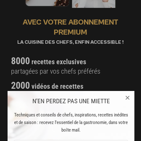
AVEC VOTRE ABONNEMENT
PREMIUM
LA CUISINE DES CHEFS, ENFIN ACCESSIBLE !
8000
recettes exclusives
partagées par vos chefs préférés
2000
vidéos de recettes
et techniques de cuisine et pâtisserie
×
N’EN PERDEZ PAS UNE MIETTE
Des nouveautés
Techniques et conseils de chefs, inspirations, recettes inédites
disponibles chaque semaine
et de saison : recevez l’essentiel de la gastronomie, dans votre
boîte mail.
Stop pub