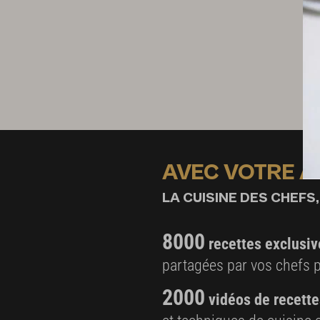
1 feuille de basilic
Cuisson des queues de homard
50 g de beurre de homard
Les pinces et les médaillons de queue de ho
Préparation de la sauce
Le sautoir de cuisson des homards
2 cl de cognac
AVEC VOTRE 
40 cl de fumet de homard
LA CUISINE DES CHEFS,
Le corail haché
2 cl de jus de truffe
8000
recettes exclusiv
La julienne de truffe
partagées par vos chefs 
Le basilic ciselé
2000
vidéos de recette
Finition et présenttion