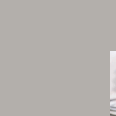
Préparation des artichauts, de l
truffe et du basilic
3 artichauts violets
1 citron
1 carotte
1 oignon blanc
10 cl de vin blanc
50 cl de fond blanc de volaille
1 bouquet garni
6 gousses d’ail
1 zeste de citron non traité
5 grains de poivre noir
5 graines de coriandre
65 g de truffe noire