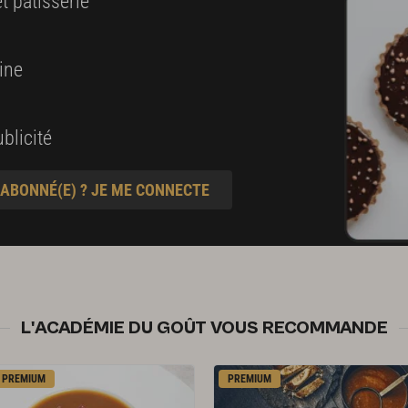
t pâtisserie
ine
es et
blicité
 ABONNÉ(E) ? JE ME CONNECTE
L'ACADÉMIE DU GOÛT VOUS RECOMMANDE
PREMIUM
PREMIUM