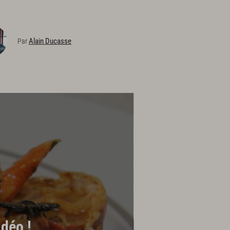
Alain Ducasse
Par
déo !