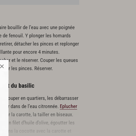
aire bouillir de l’eau avec une poignée
he de fenouil. Y plonger les homards
etirer, détacher les pinces et replonger
illante pour encore 4 minutes.
hacher et le réserver. Couper les queues
×
iquer les pinces. Réserver.
e et du basilic
les couper en quartiers, les débarrasser
server dans de l’eau citronnée.
Eplucher
cher la carotte, la tailler en biseaux.
 un filet d’huile d’olive, égoutter les
r dans la cocotte avec la carotte et