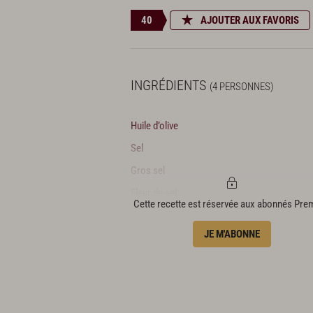
40
AJOUTER AUX FAVORIS
INGRÉDIENTS
(4 PERSONNES)
Huile d’olive
Sel
Gros sel
Fleur de sel
Cette recette est réservée aux abonnés Pr
Poivre du moulin
JE M'ABONNE
Préparation des homards
1 branche de fenouil sec
4 homards femelles de 500 g