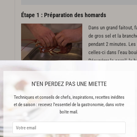
a
Étape 1 : Préparation des homards
Dans un grand faitout, f
de gros sel et la branc
pendant 2 minutes. Les r
celles-ci dans l’eau bou
Récupérer le corail, le 
en médaillons et décort
N’EN PERDEZ PAS UNE MIETTE
Étape 2 : Préparation des artichauts, de la truff
Techniques et conseils de chefs, inspirations, recettes inédites
Tourner les artichauts
, 
et de saison : recevez l’essentiel de la gastronomie, dans votre
de leurs foins et les ré
boîte mail.
et émincer
l’oignon. Eplu
Chauffer une cocotte avec
artichauts et les dépose