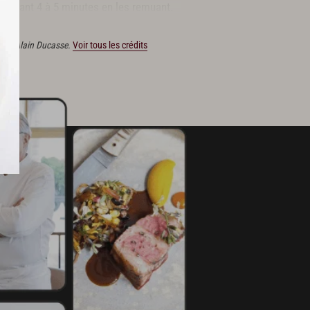
endant 4 à 5 minutes en les remuant.
u moulin et sel.
tions Alain Ducasse.
Voir tous les crédits