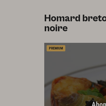
Homard breton
noire
PREMIUM
Abonn