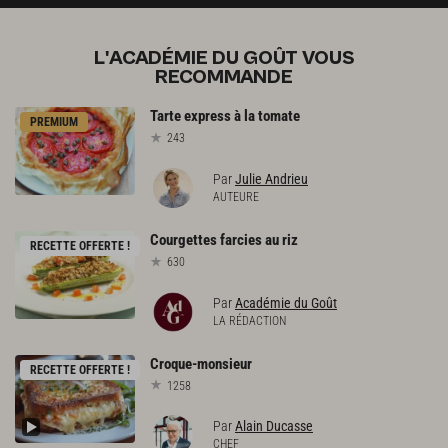
L'ACADÉMIE DU GOÛT VOUS
RECOMMANDE
Tarte
express
à
la
tomate
PREMIUM
243
Par
Julie Andrieu
AUTEURE
Courgettes
farcies
au
riz
RECETTE OFFERTE !
630
Par
Académie du Goût
LA RÉDACTION
Croque-monsieur
RECETTE OFFERTE !
1258
Par
Alain Ducasse
CHEF