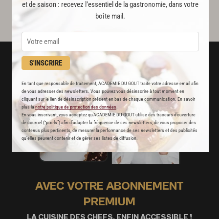
et de saison : recevez l’essentiel de la gastronomie, dans votre
boîte mail.
S'INSCRIRE
En tant que responsable de traitement, ACADEMIE DU GOUT traite votre adresse email afin
de vous adresser des newsletters. Vous pouvez vous désinscrire à tout moment en
cliquant sur le lien de désinscription présent en bas de chaque communication. En savoir
plus la
notre politique de protection des données
.
En vous inscrivant, vous acceptez qu'ACADEMIE DU GOUT utilise des traceurs d’ouverture
de courriel (“pixels”) afin d’adapter la fréquence de ses newsletters, de vous proposer des
contenus plus pertinents, de mesurer la performance de ses newsletters et des publicités
qu’elles peuvent contenir et de gérer ses listes de diffusion.
AVEC VOTRE ABONNEMENT
PREMIUM
LA CUISINE DES CHEFS, ENFIN ACCESSIBLE !