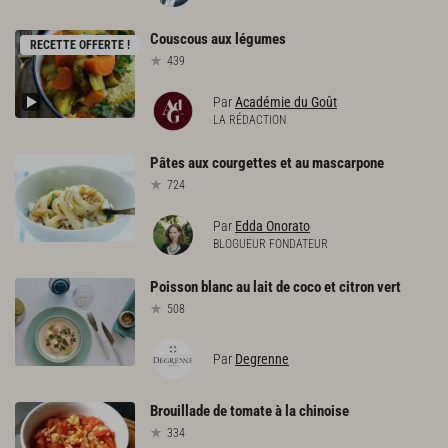
Couscous
aux
légumes
RECETTE OFFERTE !
439
Par
Académie du Goût
LA RÉDACTION
Pâtes
aux
courgettes
et
au
mascarpone
724
Par
Edda Onorato
BLOGUEUR FONDATEUR
Poisson
blanc
au
lait
de
coco
et
citron
vert
508
Par
Degrenne
Brouillade
de
tomate
à
la
chinoise
334