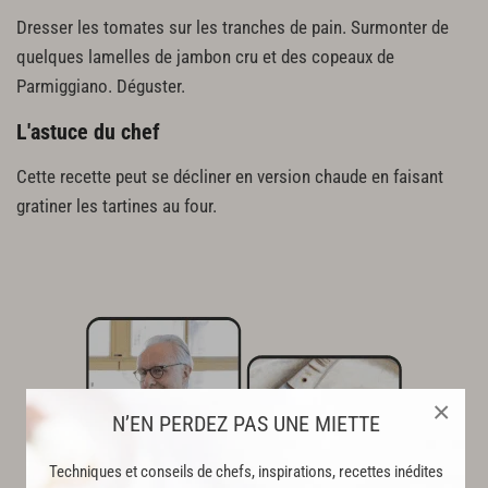
Dresser les tomates sur les tranches de pain. Surmonter de
quelques lamelles de jambon cru et des copeaux de
Parmiggiano. Déguster.
L'astuce du chef
Cette recette peut se décliner en version chaude en faisant
gratiner les tartines au four.
×
N’EN PERDEZ PAS UNE MIETTE
Techniques et conseils de chefs, inspirations, recettes inédites