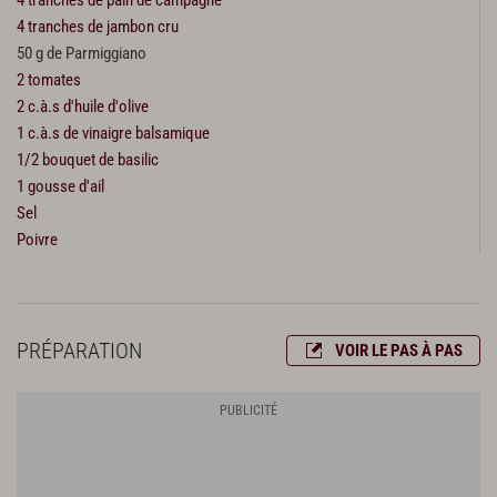
4 tranches de jambon cru
50 g de Parmiggiano
2 tomates
2 c.à.s d'huile d'olive
1 c.à.s de vinaigre balsamique
1/2 bouquet de basilic
1 gousse d'ail
Sel
Poivre
PRÉPARATION
VOIR LE PAS À PAS