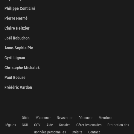
Philippe Conticini
Pierre Hermé
Claire Heitzler
Joël Robuchon
Anne-Sophie Pic
Cyril Lignac
Christophe Michalak
Paul Bocuse
Frédéric Vardon
Offrir
M'abonner
Newsletter
Découvrir
Mentions
légales
CGU
CGV
Aide
Cookies
Gérer les cookies
Protection des
données personnelles
Crédits
Contact