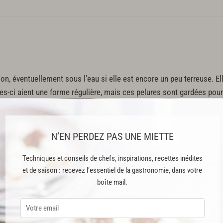
ion, éventuellement sous l'eau si elle est encore un peu terreuse. Ell
lles-ci aient une forme régulière, mais ces pelures sont gardées pour
N’EN PERDEZ PAS UNE MIETTE
Techniques et conseils de chefs, inspirations, recettes inédites
et de saison : recevez l’essentiel de la gastronomie, dans votre
boîte mail.
peu afin de ne pas altérer ses saveurs.