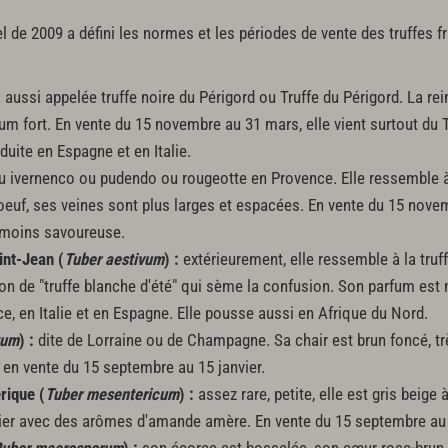
l de 2009 a défini les normes et les périodes de vente des truffes f
:
aussi appelée truffe noire du Périgord ou Truffe du Périgord. La reine
um fort. En vente du 15 novembre au 31 mars, elle vient surtout du T
duite en Espagne et en Italie.
 ivernenco ou pudendo ou rougeotte en Provence. Elle ressemble à 
 oeuf, ses veines sont plus larges et espacées. En vente du 15 nov
t moins savoureuse.
int-Jean (
Tuber aestivum
) :
extérieurement, elle ressemble à la truff
tion de "truffe blanche d'été" qui sème la confusion. Son parfum est
ce, en Italie et en Espagne. Elle pousse aussi en Afrique du Nord.
tum
) :
dite de Lorraine ou de Champagne. Sa chair est brun foncé, tr
t en vente du 15 septembre au 15 janvier.
rique (
Tuber mesentericum
) :
assez rare, petite, elle est gris beige 
ulier avec des arômes d'amande amère. En vente du 15 septembre au 