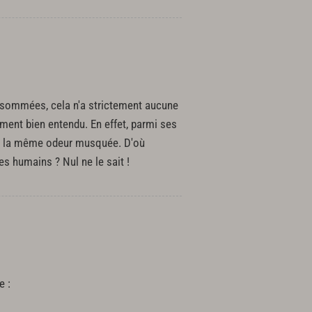
onsommées, cela n'a strictement aucune
uement bien entendu. En effet, parmi ses
nt la même odeur musquée. D'où
des humains ? Nul ne le sait !
e :