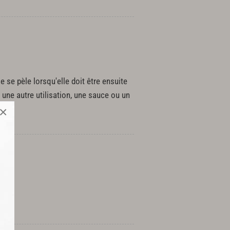
e se pèle lorsqu'elle doit être ensuite
 une autre utilisation, une sauce ou un
×