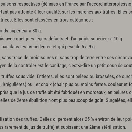
saisons respectives (définies en France par l'accord interprofessio
tant pas atteinte à leur qualité, sur les marchés aux truffes. Elles 
triées. Elles sont classées en trois catégories :
poids supérieur à 30 g.
is avec quelques légers défauts et d'un poids supérieur à 10 g
t pas dans les précédentes et qui pèse de 5 à 9 g.
 sans trace de moisissures ni sans trop de terre entre ses circonvo
en de la contrôler est le canifage, c'est-à-dire un petit coup de cou
truffes sous vide. Entières, elles sont pelées ou brossées, de surcho
 irrégulières) ou 1er choix (chair plus ou moins ferme, couleur et f
près que le jus de truffe ait été fabriqué) en morceaux, en pelures 
celles de 2ème ébullition n'ont plus beaucoup de goût. Surgelées, el
ilisation des truffes. Celles-ci perdent alors 25 % environ de leur poi
us rarement du jus de truffe) et subissent une 2ème stérilisation.