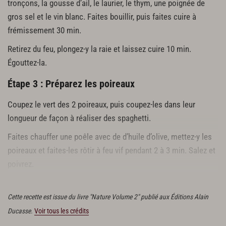
tronçons, la gousse d’ail, le laurier, le thym, une poignée de
gros sel et le vin blanc. Faites bouillir, puis faites cuire à
frémissement 30 min.
Retirez du feu, plongez-y la raie et laissez cuire 10 min.
Égouttez-la.
Étape 3 : Préparez les poireaux
Coupez le vert des 2 poireaux, puis coupez-les dans leur
longueur de façon à réaliser des spaghetti.
Faites chauffer une poêle avec de d’huile d’olive, mettez-y les
poireaux et faites-les rôtir à feu vif pendant 2 à 3 min. Salez et
poivrez.
Versez le madère et mélangez en grattant la poêle. Réservez.
Cette recette est issue du livre "Nature Volume 2" publié aux Éditions Alain
Ducasse.
Voir tous les crédits