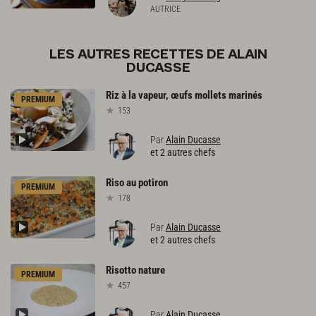
AUTRICE
LES AUTRES RECETTES DE ALAIN
DUCASSE
Riz
à
la
vapeur,
œufs
mollets
marinés
PREMIUM
153
Par
Alain Ducasse
et 2 autres chefs
Riso
au
potiron
PREMIUM
178
Par
Alain Ducasse
et 2 autres chefs
Risotto
nature
PREMIUM
457
Par
Alain Ducasse