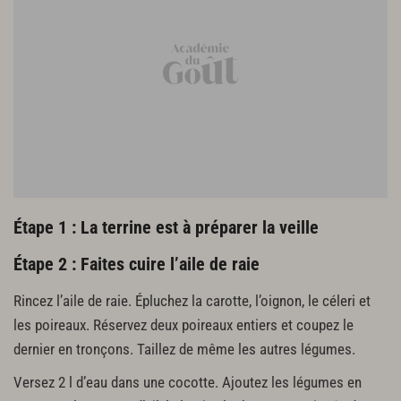
Préparez les éléments de la terrine
1 c. à s. de câpres
2 pincées de piment d’espelette
sel
poivre du moulin
Étape 1 : La terrine est à préparer la veille
Étape 2 : Faites cuire l’aile de raie
Rincez l’aile de raie. Épluchez la carotte, l’oignon, le céleri et
les poireaux. Réservez deux poireaux entiers et coupez le
dernier en tronçons. Taillez de même les autres légumes.
Versez 2 l d’eau dans une cocotte. Ajoutez les légumes en