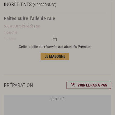
INGRÉDIENTS
(4 PERSONNES)
Faites cuire l’aile de raie
500 à 600 g d’aile de raie
1 carotte
1 oignon
3 branches de céleri
Cette recette est réservée aux abonnés Premium
3 poireaux
JE M'ABONNE
1 gousse d‘ail
1 feuille de laurier
1 brin de thym
15 cl de vin blanc
gros sel
PRÉPARATION
VOIR LE PAS À PAS
Préparez les poireaux
15 cl de madère
huile d’olive