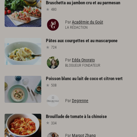
Bruschetta
au
jambon
cru
et
au
parmesan
480
Par
Académie du Goût
LA RÉDACTION
Pâtes
aux
courgettes
et
au
mascarpone
724
Par
Edda Onorato
BLOGUEUR FONDATEUR
Poisson
blanc
au
lait
de
coco
et
citron
vert
508
Par
Degrenne
Brouillade
de
tomate
à
la
chinoise
334
Par
Margot Zhang