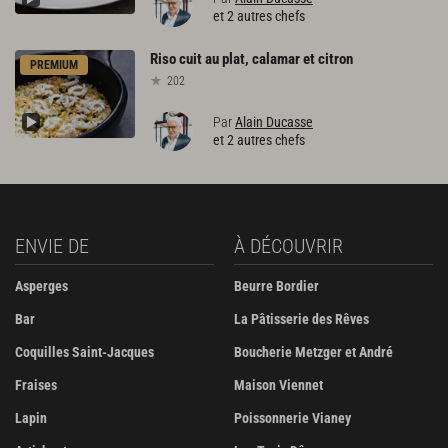
et 2 autres chefs
Riso
cuit
au
plat,
calamar
et
citron
PREMIUM
202
Par
Alain Ducasse
et 2 autres chefs
ENVIE DE
À DÉCOUVRIR
Asperges
Beurre Bordier
Bar
La Pâtisserie des Rêves
Coquilles Saint-Jacques
Boucherie Metzger et André
Fraises
Maison Viennet
Lapin
Poissonnerie Vianey