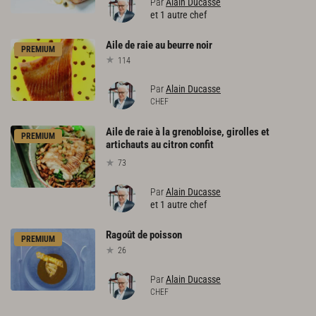
Par
Alain Ducasse
et 1 autre chef
Aile
de
raie
au
beurre
noir
PREMIUM
114
Par
Alain Ducasse
CHEF
Aile de raie à la grenobloise, girolles et
PREMIUM
artichauts au citron confit
73
Par
Alain Ducasse
et 1 autre chef
Ragoût
de
poisson
PREMIUM
26
Par
Alain Ducasse
CHEF