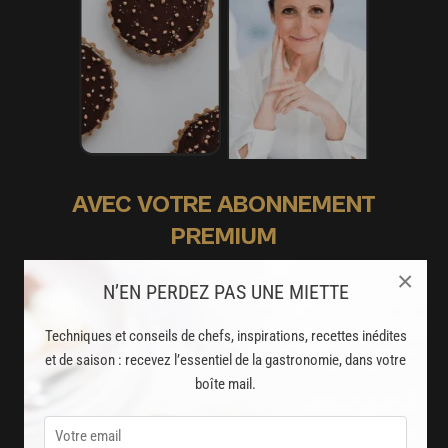
AVEC VOTRE ABONNEMENT
PREMIUM
LA CUISINE DES CHEFS, ENFIN ACCESSIBLE !
×
N’EN PERDEZ PAS UNE MIETTE
8000
recettes exclusives
Techniques et conseils de chefs, inspirations, recettes inédites
partagées par vos chefs préférés
et de saison : recevez l’essentiel de la gastronomie, dans votre
boîte mail.
2000
vidéos de recettes
et techniques de cuisine et pâtisserie