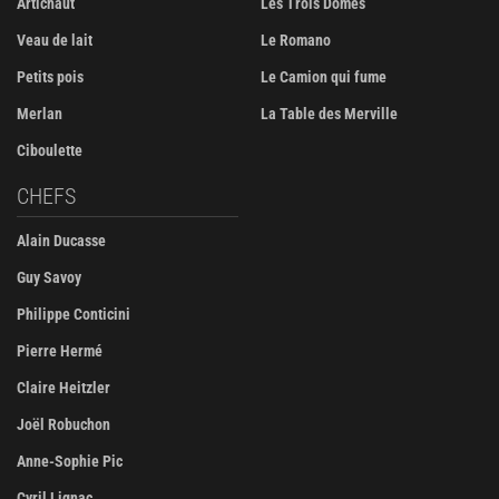
Artichaut
Les Trois Dômes
Veau de lait
Le Romano
Petits pois
Le Camion qui fume
Merlan
La Table des Merville
Ciboulette
CHEFS
Alain Ducasse
Guy Savoy
Philippe Conticini
Pierre Hermé
Claire Heitzler
Joël Robuchon
Anne-Sophie Pic
Cyril Lignac