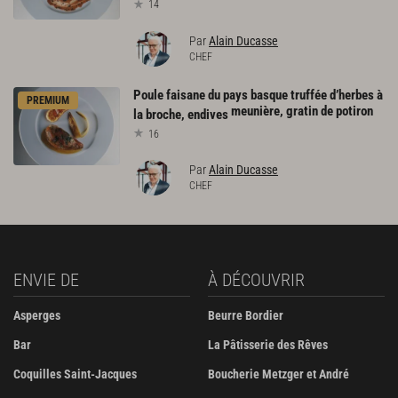
14
Par
Alain Ducasse
CHEF
Poule faisane du pays basque truffée d’herbes à
PREMIUM
meunière, gratin de potiron
la broche, endives
16
Par
Alain Ducasse
CHEF
ENVIE DE
À DÉCOUVRIR
Asperges
Beurre Bordier
Bar
La Pâtisserie des Rêves
Coquilles Saint-Jacques
Boucherie Metzger et André