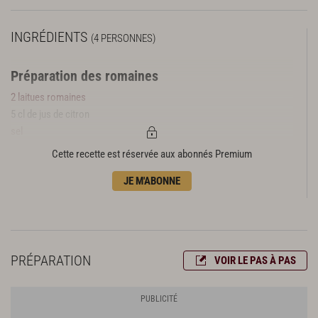
INGRÉDIENTS
(4 PERSONNES)
Préparation des romaines
2 laitues romaines
5 cl de jus de citron
sel
10 cl d’huile d’olive
Cette recette est réservée aux abonnés Premium
Condiment noix
JE M'ABONNE
150 g de noix fraîches décortiquées et épluchées
1 jaune d’œuf dur
1 jaune d’œuf mollet
8 cl d’huile d’olive
PRÉPARATION
VOIR LE PAS À PAS
1 c. à s. d’échalote au vinaigre
piment d’espelette
1 pointe de pistou de romaine (voir ci-dessus)
sel