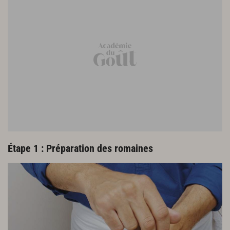
Préparation des cèpes pour la garniture et le
ragoût
8 cèpes
30 g de beurre
1 gousse d’ail
1 l de bouillon de légumes
1 c. à s. de pistou de romaine (voir ci-contre)
vinaigre de barolo
sel
poivre
Étape 1 : Préparation des romaines
Garniture
12 cèpes bouchons
1 filet d’huile d’olive
1 gousse d’ail
15 g de beurre
quelques baies de cassis