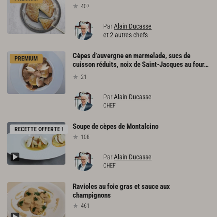
407
Par
Alain Ducasse
et 2 autres chefs
Cèpes d’auvergne en marmelade, sucs de
PREMIUM
cuisson réduits, noix de Saint-Jacques au four, râpée de tartufi di Alba
21
Par
Alain Ducasse
CHEF
Soupe
de
cèpes
de
Montalcino
RECETTE OFFERTE !
108
Par
Alain Ducasse
CHEF
Ravioles
au
foie
gras
et
sauce
aux
champignons
461