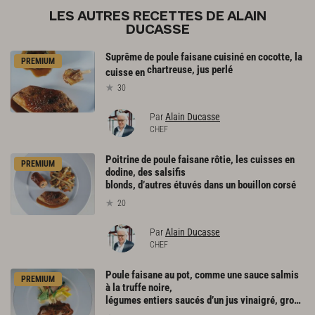
LES AUTRES RECETTES DE ALAIN
DUCASSE
Suprême de poule faisane cuisiné en cocotte, la
PREMIUM
chartreuse, jus perlé
cuisse en
30
Par
Alain Ducasse
CHEF
Poitrine de poule faisane rôtie, les cuisses en
PREMIUM
dodine, des salsifis
blonds, d’autres étuvés dans un bouillon corsé
20
Par
Alain Ducasse
CHEF
Poule faisane au pot, comme une sauce salmis
PREMIUM
à la truffe noire,
légumes entiers saucés d’un jus vinaigré, gros sel gris