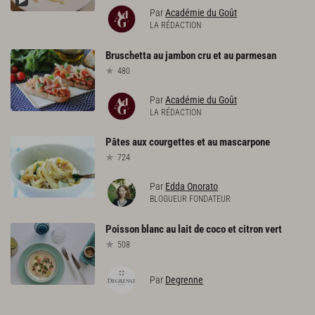
Par
Académie du Goût
LA RÉDACTION
Bruschetta
au
jambon
cru
et
au
parmesan
480
Par
Académie du Goût
LA RÉDACTION
Pâtes
aux
courgettes
et
au
mascarpone
724
Par
Edda Onorato
BLOGUEUR FONDATEUR
Poisson
blanc
au
lait
de
coco
et
citron
vert
508
Par
Degrenne