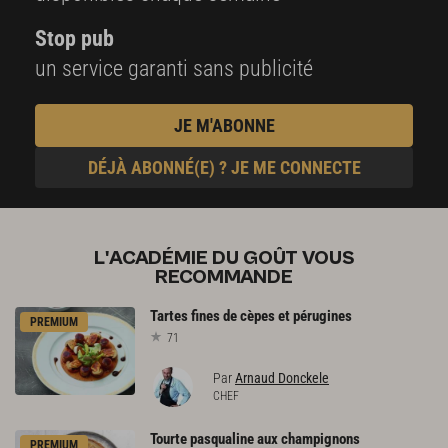
Stop pub
un service garanti sans publicité
JE M'ABONNE
DÉJÀ ABONNÉ(E) ? JE ME CONNECTE
L'ACADÉMIE DU GOÛT VOUS
RECOMMANDE
Tartes
fines
de
cèpes
et
pérugines
PREMIUM
71
Par
Arnaud Donckele
CHEF
Tourte
pasqualine
aux
champignons
PREMIUM