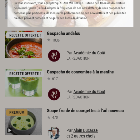
232
En vous inscrivant, vous acceptez qu'ACADEMIE DU GOUT utilise des traceurs d’ouverture
de courriel (“pixels”) afin d’adapter la fréquence de ses newsletters, de vous proposer des
contenus plus pertinents, de mesurer la performance de ses newsletters et des publicités
Par
Académie du Goût
qu’elles peuvent contenir et de gérer ses listes de diffusion.
LA RÉDACTION
Gaspacho
andalou
RECETTE OFFERTE !
1036
Par
Académie du Goût
LA RÉDACTION
Gaspacho
de
concombre
à
la
menthe
RECETTE OFFERTE !
617
Par
Académie du Goût
LA RÉDACTION
Soupe
froide
de
courgettes
à
l’ail
nouveau
PREMIUM
470
Par
Alain Ducasse
et 2 autres chefs