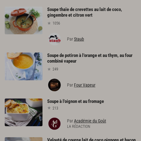
Soupe thaïe de crevettes au lait de coco,
gingembre et citron vert
1056
Par
Staub
Soupe de potiron à l’orange et au thym, au four
combiné vapeur
249
Par
Four Vapeur
Soupe
à
l’oignon
et
au
fromage
213
Par
Académie du Goût
LA RÉDACTION
Velouté de courge lait de coco oignons et bacon