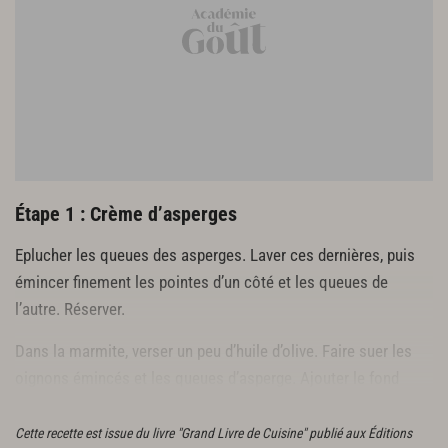
50 g de poireaux crayons
80 g de champignons de Paris
2 cl d’huile d’olive
15 g de beurre
5 cl de fond blanc de volaille
Asperges sauvages
1 botte d’asperges sauvages
Étape 1 : Crème d’asperges
Eplucher les queues des asperges. Laver ces dernières, puis
émincer finement les pointes d’un côté et les queues de
l’autre. Réserver.
Dans la marmite, verser un peu d’huile d’olive. Faire suer les
oignons émincés et les queues d’asperge. Ajouter le fond
blanc, porter à ébullition et ajouter les pointes d’asperge.
Cette recette est issue du livre "Grand Livre de Cuisine" publié aux Éditions