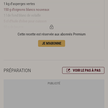
1 kg d’asperges vertes
150 g d’oignons blancs nouveaux
1 l de fond blanc de volaille
5 cl d’huile d’olive pour cuisson
50 g de beurre
10 cl de crème fouettée
Cette recette est réservée aux abonnés Premium
Grenouilles
JE M'ABONNE
16 paires de cuisses de grenouille de la Dombes
80 g d’échalotes émincées
3 gousses d’ail
10 cl de vin blanc sec
PRÉPARATION
VOIR LE PAS À PAS
30 cl de fond blanc de volaille
1/2 botte de persil plat
huile d’olive pour cuisson
Paysanne de légumes
50 g de carottes
50 g de céleri-boule