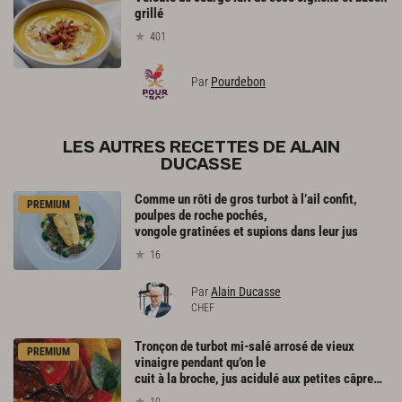
grillé
401
Par
Pourdebon
LES AUTRES RECETTES DE ALAIN
DUCASSE
Comme un rôti de gros turbot à l’ail confit,
PREMIUM
poulpes de roche pochés,
vongole gratinées et supions dans leur jus
16
Par
Alain Ducasse
CHEF
Tronçon de turbot mi-salé arrosé de vieux
PREMIUM
vinaigre pendant qu’on le
cuit à la broche, jus acidulé aux petites câpres, panisses et tomates mi-séchées
10