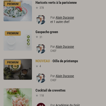
Haricots
verts
à
la
parisienne
PREMIUM
378
Par
Alain Ducasse
et 1 autre chef
Gaspacho
green
PREMIUM
31
Par
Alain Ducasse
CHEF
Oille
de
printemps
PREMIUM
4
Par
Alain Ducasse
CHEF
Cocktail
de
crevettes
118
Par
Académie du Goût