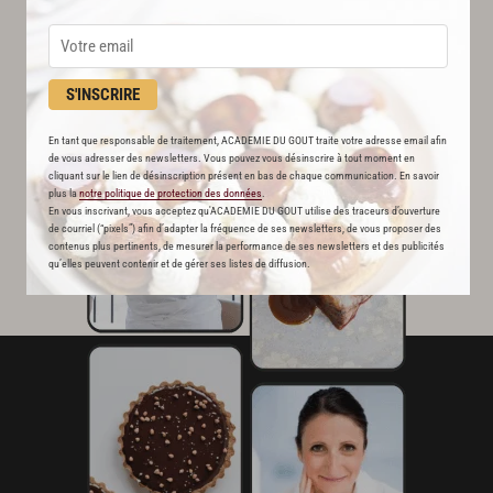
S'INSCRIRE
En tant que responsable de traitement, ACADEMIE DU GOUT traite votre adresse email afin
de vous adresser des newsletters. Vous pouvez vous désinscrire à tout moment en
cliquant sur le lien de désinscription présent en bas de chaque communication. En savoir
plus la
notre politique de protection des données
.
En vous inscrivant, vous acceptez qu'ACADEMIE DU GOUT utilise des traceurs d’ouverture
de courriel (“pixels”) afin d’adapter la fréquence de ses newsletters, de vous proposer des
contenus plus pertinents, de mesurer la performance de ses newsletters et des publicités
qu’elles peuvent contenir et de gérer ses listes de diffusion.