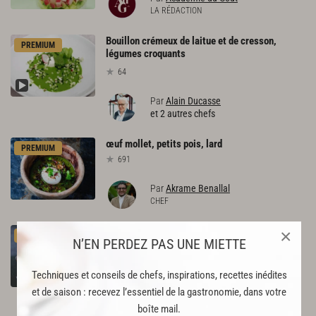
LA RÉDACTION
Bouillon crémeux de laitue et de cresson,
PREMIUM
légumes croquants
64
Par
Alain Ducasse
et 2 autres chefs
œuf
mollet,
petits
pois,
lard
PREMIUM
691
Par
Akrame Benallal
CHEF
Brioche
×
PREMIUM
N’EN PERDEZ PAS UNE MIETTE
130
Techniques et conseils de chefs, inspirations, recettes inédites
Par
Académie du Goût
LA RÉDACTION
et de saison : recevez l’essentiel de la gastronomie, dans votre
boîte mail.