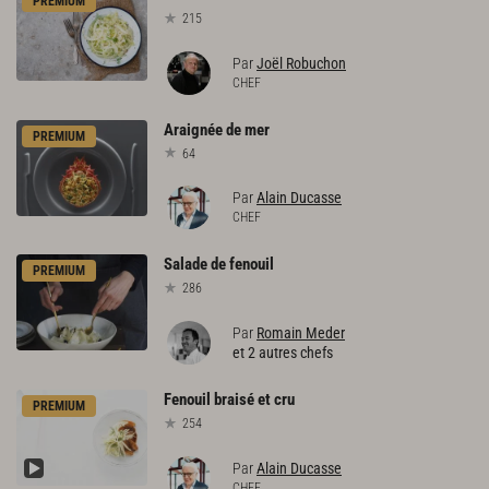
PREMIUM
215
Par
Joël Robuchon
CHEF
Araignée
de
mer
PREMIUM
64
Par
Alain Ducasse
CHEF
Salade
de
fenouil
PREMIUM
286
Par
Romain Meder
et 2 autres chefs
Fenouil
braisé
et
cru
PREMIUM
254
Par
Alain Ducasse
CHEF