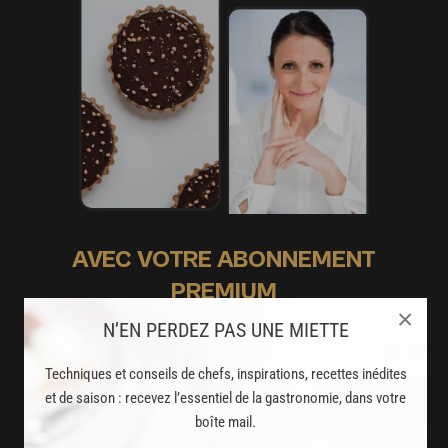
AVEC VOTRE ABONNEMENT
PREMIUM
×
LA CUISINE DES CHEFS, ENFIN ACCESSIBLE !
N’EN PERDEZ PAS UNE MIETTE
8000
Techniques et conseils de chefs, inspirations, recettes inédites
recettes exclusives
et de saison : recevez l’essentiel de la gastronomie, dans votre
partagées par vos chefs préférés
boîte mail.