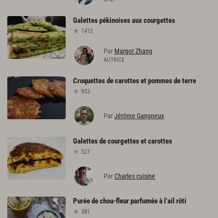
Galettes
pékinoises
aux
courgettes
1412
Par
Margot Zhang
AUTRICE
Croquettes
de
carottes
et
pommes
de
terre
953
Par
Jérôme Gangneux
Galettes
de
courgettes
et
carottes
521
Par
Charles cuisine
Purée
de
chou-fleur
parfumée
à
l’ail
rôti
381