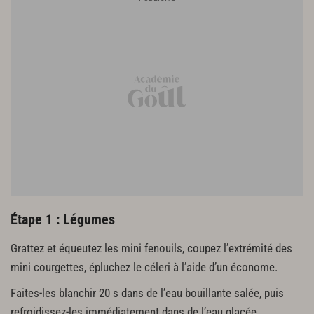
Mousse de feta
150 g de feta
50 g de yaourt grec de brebis
1 brindille de menthe fraîche
1 brindille d’aneth
½ botte de ciboulette
Crumble d'olives de kalamata
500 g d’olives de kalamata dénoyautées
125 g de câpres
Vinaigrette de tomates
15 cl d’huile d’olive
Étape 1 : Légumes
le jus de 1 citron jaune non traité
Grattez et équeutez les mini fenouils, coupez l’extrémité des
1 pincée d’origan séché
1 pincée de sel de céleri
mini courgettes, épluchez le céleri à l’aide d’un économe.
sel – poivre du moulin
Faites-les blanchir 20 s dans de l’eau bouillante salée, puis
Finitions et dressage
refroidissez-les immédiatement dans de l’eau glacée.