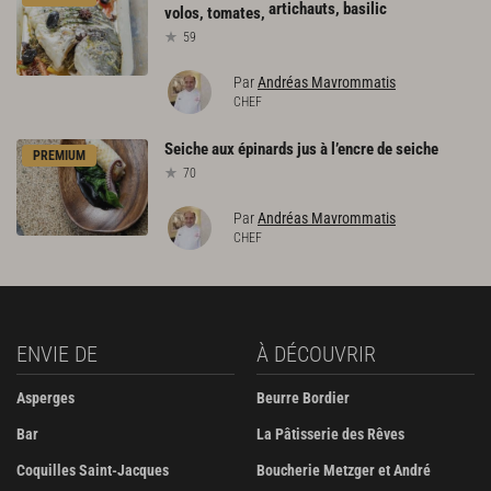
artichauts, basilic
volos, tomates,
59
Par
Andréas Mavrommatis
CHEF
Seiche
aux
épinards
jus
à
l’encre
de
seiche
PREMIUM
70
Par
Andréas Mavrommatis
CHEF
ENVIE DE
À DÉCOUVRIR
Asperges
Beurre Bordier
Bar
La Pâtisserie des Rêves
Coquilles Saint-Jacques
Boucherie Metzger et André