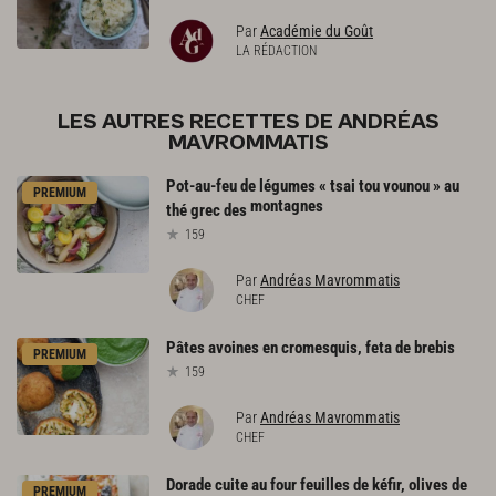
Par
Académie du Goût
LA RÉDACTION
LES AUTRES RECETTES DE ANDRÉAS
MAVROMMATIS
Pot-au-feu de légumes « tsai tou vounou » au
PREMIUM
montagnes
thé grec des
159
Par
Andréas Mavrommatis
CHEF
Pâtes
avoines
en
cromesquis,
feta
de
brebis
PREMIUM
159
Par
Andréas Mavrommatis
CHEF
Dorade cuite au four feuilles de kéfir, olives de
PREMIUM