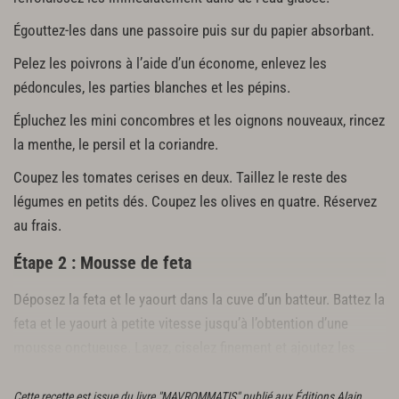
300 g de feta en dés
Égouttez-les dans une passoire puis sur du papier absorbant.
Feuilles de câprier de chypre
Pelez les poivrons à l’aide d’un économe, enlevez les
Quelques feuilles de menthe et de coriandre
pédoncules, les parties blanches et les pépins.
Épluchez les mini concombres et les oignons nouveaux, rincez
la menthe, le persil et la coriandre.
Coupez les tomates cerises en deux. Taillez le reste des
légumes en petits dés. Coupez les olives en quatre. Réservez
au frais.
Étape 2 : Mousse de feta
Déposez la feta et le yaourt dans la cuve d’un batteur. Battez la
feta et le yaourt à petite vitesse jusqu’à l’obtention d’une
mousse onctueuse. Lavez, ciselez finement et ajoutez les
herbes. Réservez au frais.
Cette recette est issue du livre "MAVROMMATIS" publié aux Éditions Alain