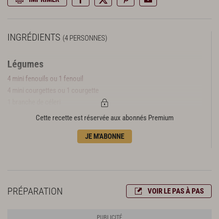
INGRÉDIENTS
(4 PERSONNES)
Légumes
4 mini fenouils ou 1 fenouil
4 mini courgettes ou 1 courgette
1 branche de céleri
½ poivron rouge
Cette recette est réservée aux abonnés Premium
½ poivron vert
JE M'ABONNE
4 mini concombres ou 1 concombre
4 oignons blancs nouveaux
8 feuilles de menthe
8 branches de persil plat
4 branches de coriandre
PRÉPARATION
VOIR LE PAS À PAS
16 tomates cerises grappe
12 olives de kalamata dénoyautées