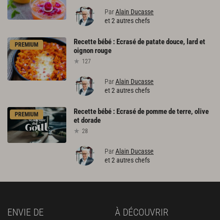
Par
Alain Ducasse
et 2 autres chefs
Recette
bébé
:
Ecrasé
de
patate
douce,
lard
et
PREMIUM
oignon
rouge
127
Par
Alain Ducasse
et 2 autres chefs
Recette
bébé
:
Ecrasé
de
pomme
de
terre,
olive
PREMIUM
et
dorade
28
Par
Alain Ducasse
et 2 autres chefs
ENVIE DE
À DÉCOUVRIR