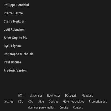
Philippe Conticini
Pierre Hermé
Claire Heitzler
Joël Robuchon
Anne-Sophie Pic
Cyril Lignac
Christophe Michalak
Paul Bocuse
Frédéric Vardon
Offrir
M'abonner
Newsletter
Découvrir
Mentions
légales
CGU
CGV
Aide
Cookies
Gérer les cookies
Protection des
données personnelles
Crédits
Contact