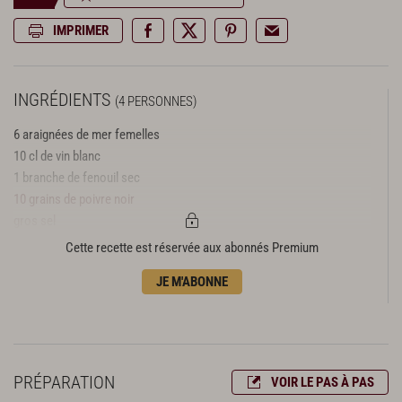
IMPRIMER
INGRÉDIENTS
(4 PERSONNES)
6 araignées de mer femelles
10 cl de vin blanc
1 branche de fenouil sec
10 grains de poivre noir
gros sel
1/2 bouquet de persil
Cette recette est réservée aux abonnés Premium
1 jus de citron de Menton
JE M'ABONNE
huile d’olive
sel, poivre
PRÉPARATION
VOIR LE PAS À PAS