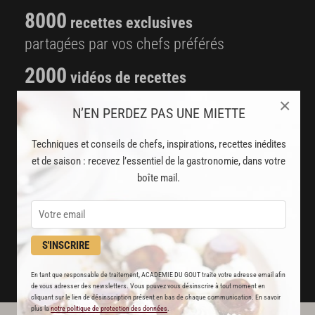
8000
recettes exclusives
partagées par vos chefs préférés
2000
vidéos de recettes
et techniques de cuisine et pâtisserie
×
N’EN PERDEZ PAS UNE MIETTE
Des nouveautés
Techniques et conseils de chefs, inspirations, recettes inédites
disponibles chaque semaine
et de saison : recevez l’essentiel de la gastronomie, dans votre
boîte mail.
Stop pub
un service garanti sans publicité
JE M'ABONNE
S'INSCRIRE
DÉJÀ ABONNÉ(E) ? JE ME CONNECTE
En tant que responsable de traitement, ACADEMIE DU GOUT traite votre adresse email afin
de vous adresser des newsletters. Vous pouvez vous désinscrire à tout moment en
cliquant sur le lien de désinscription présent en bas de chaque communication. En savoir
plus la
notre politique de protection des données
.