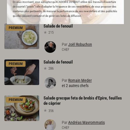
En vous inscrivant, vous acceptez qu'ACADEMIE DU GOUT utilise des traceurs d’ouverture
de courriel (“pixels”) afin d’adapter la fréquence de ses newsletters, de vous proposer des
L'ACADÉMIE DU GOÛT VOUS
contenus plus pertinents, de mesurer la performance de ses newsletters et des publicités
RECOMMANDE
qu’elles peuvent contenir et de gérer ses listes de diffusion.
Salade
de
fenouil
PREMIUM
215
Par
Joël Robuchon
CHEF
Salade
de
fenouil
PREMIUM
286
Par
Romain Meder
et 2 autres chefs
Salade grecque feta de brebis d’Epire, feuilles
PREMIUM
de câprier
356
Par
Andréas Mavrommatis
CHEF