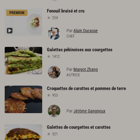
Fenouil
braisé
et
cru
PREMIUM
254
Par
Alain Ducasse
CHEF
Galettes
pékinoises
aux
courgettes
1412
Par
Margot Zhang
AUTRICE
Croquettes
de
carottes
et
pommes
de
terre
953
Par
Jérôme Gangneux
Galettes
de
courgettes
et
carottes
521