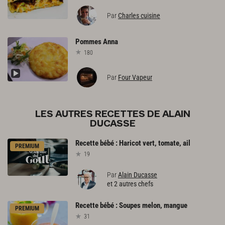
Par
Charles cuisine
Pommes
Anna
180
Par
Four Vapeur
LES AUTRES RECETTES DE ALAIN
DUCASSE
Recette
bébé
:
Haricot
vert,
tomate,
ail
PREMIUM
19
Par
Alain Ducasse
et 2 autres chefs
Recette
bébé
:
Soupes
melon,
mangue
PREMIUM
31