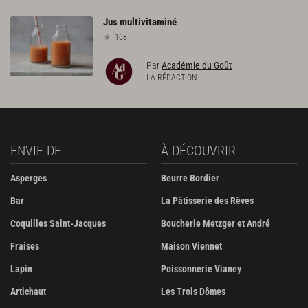
Jus
multivitaminé
168
Par
Académie du Goût
LA RÉDACTION
ENVIE DE
À DÉCOUVRIR
Asperges
Beurre Bordier
Bar
La Pâtisserie des Rêves
Coquilles Saint-Jacques
Boucherie Metzger et André
Fraises
Maison Viennet
Lapin
Poissonnerie Vianey
Artichaut
Les Trois Dômes