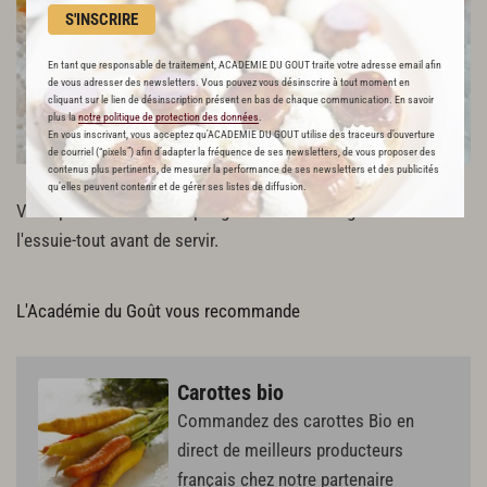
S'INSCRIRE
En tant que responsable de traitement, ACADEMIE DU GOUT traite votre adresse email afin
de vous adresser des newsletters. Vous pouvez vous désinscrire à tout moment en
cliquant sur le lien de désinscription présent en bas de chaque communication. En savoir
plus la
notre politique de protection des données
.
En vous inscrivant, vous acceptez qu'ACADEMIE DU GOUT utilise des traceurs d’ouverture
de courriel (“pixels”) afin d’adapter la fréquence de ses newsletters, de vous proposer des
contenus plus pertinents, de mesurer la performance de ses newsletters et des publicités
qu’elles peuvent contenir et de gérer ses listes de diffusion.
Vous pouvez si besoin éponger l'excédant de graisse avec de
l'essuie-tout avant de servir.
L'Académie du Goût vous recommande
Carottes bio
Commandez des carottes Bio en
direct de meilleurs producteurs
français chez notre partenaire