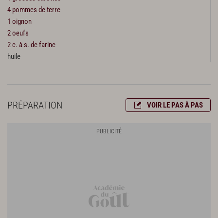
4 pommes de terre
1 oignon
2 oeufs
2 c. à s. de farine
huile
PRÉPARATION
VOIR LE PAS À PAS