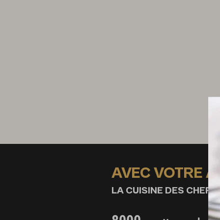
Préparation de la faisselle
1 faisselle
1 citron jaune
Préparation des tuiles de Sarraz
25 g de farine de sarrazin
15 g de fécule de pomme de terre
350 g d'eau
200 g d'huile d'arachide
Préparation du Jus de coques e
livèche
AVEC VOTRE 
500 g de coques
50 g de beurre
LA CUISINE DES CHEFS,
1 botte de livèche