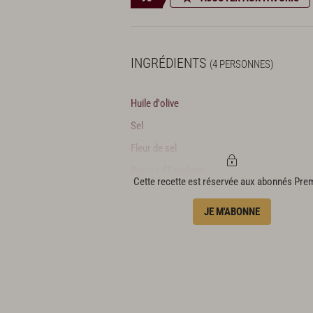
INGRÉDIENTS
(4 PERSONNES)
Huile d'olive
Sel
Fleur de sel
Piment d'Espelette
Cette recette est réservée aux abonnés Pr
Préparation des rouleaux de
JE M'ABONNE
poireaux
2 gros poireaux
8 minis poireaux
15 g de gingembre