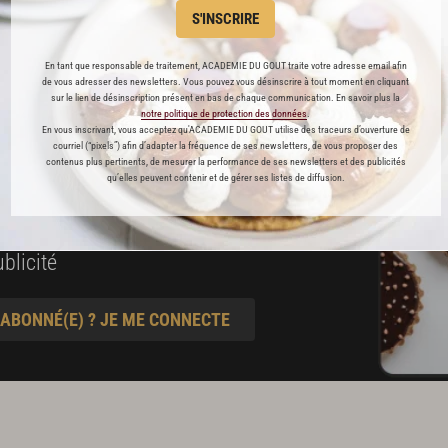
es
S'INSCRIRE
préférés
En tant que responsable de traitement, ACADEMIE DU GOUT traite votre adresse email afin
s
de vous adresser des newsletters. Vous pouvez vous désinscrire à tout moment en cliquant
sur le lien de désinscription présent en bas de chaque communication. En savoir plus la
t pâtisserie
notre politique de protection des données
.
En vous inscrivant, vous acceptez qu'ACADEMIE DU GOUT utilise des traceurs d’ouverture de
courriel (“pixels”) afin d’adapter la fréquence de ses newsletters, de vous proposer des
contenus plus pertinents, de mesurer la performance de ses newsletters et des publicités
qu’elles peuvent contenir et de gérer ses listes de diffusion.
ine
blicité
 ABONNÉ(E) ? JE ME CONNECTE