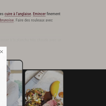
les
cuire à l'anglaise
.
Emincer
finement
brunoise
. Faire des rouleaux avec
 passer à la plancha très chaude avec un
×