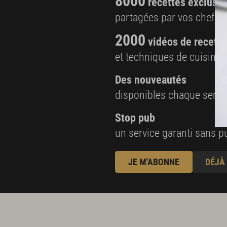
8000
recettes exclusiv
Cuisson du Saint-Pierre
partagées par vos chefs 
1 Saint-Pierre de 2.5 kg
2000
Fumet de poisson
vidéos de recette
et techniques de cuisine e
Des nouveautés
disponibles chaque sema
Stop pub
un service garanti sans pu
JE M'ABONNE
DÉJÀ