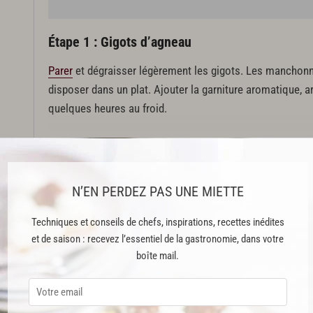
Étape 1 : Gigots d’agneau
Parer
et dégraisser légèrement les gigots. Les manchonner, l
disposer dans un plat. Ajouter la garniture aromatique, arr
quelques heures au froid.
Mettre les gigots à rôtir à la broche à feu vif pendant une
broche à feu modéré. Terminer la cuisson suivant la con
température à cœur atteigne de 46 à 48 °C. Après le temp
N’EN PERDEZ PAS UNE MIETTE
atteindre une température finale à cœur de 54 °C.
Techniques et conseils de chefs, inspirations, recettes inédites
Cette recette est issue du livre "Grand Livre de Cuisine" publié aux Édi
et de saison : recevez l’essentiel de la gastronomie, dans votre
boîte mail.
Cette recette est réservée aux abonnés Premium