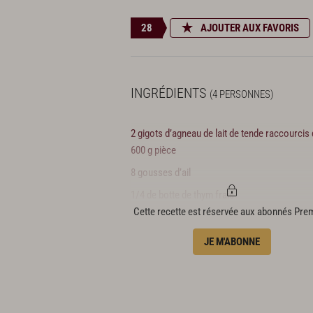
28
AJOUTER AUX FAVORIS
INGRÉDIENTS
(4 PERSONNES)
2 gigots d’agneau de lait de tende raccourcis
600 g pièce
8 gousses d’ail
1/4 de botte de thym frais
Cette recette est réservée aux abonnés Pr
1/2 botte de sarriette
2 branches de romarin
JE M'ABONNE
8 feuilles de sauge
5 cl d’huile d’olive