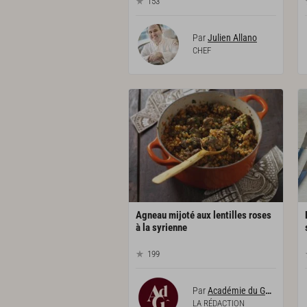
153
Par
Julien Allano
CHEF
Agneau mijoté aux lentilles roses
à la syrienne
199
Par
Académie du Goût
LA RÉDACTION