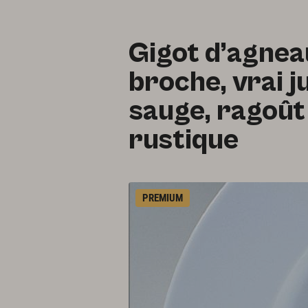
Gigot d’agneau
broche, vrai j
sauge, ragoût
rustique
PREMIUM