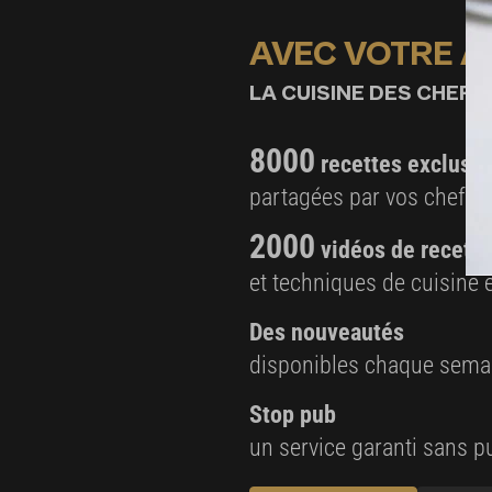
Ragoût de cocos
AVEC VOTRE 
450 g de cocos
LA CUISINE DES CHEFS,
60 g d’oignons
8000
60 g de carottes
recettes exclusiv
2 gousses d’ail
partagées par vos chefs 
1 bouquet garni
2000
vidéos de recette
50 g de beurre d’escargot
et techniques de cuisine e
2 cl d’huile d’olive pour assaisonnement
Des nouveautés
Garniture
disponibles chaque sema
12 cébettes
Stop pub
12 pétales de tomate confite taillés en lanière
un service garanti sans pu
20 bâtonnets d’ail confit
fleur de sel