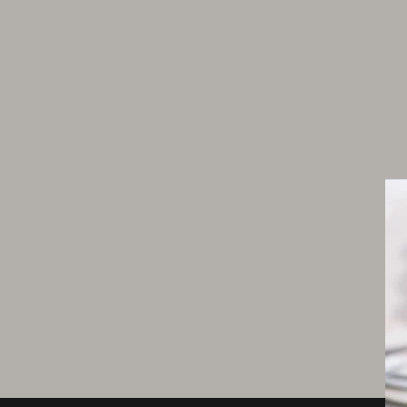
Ragoût d’abats
4 ris d’agneau
1/2 cervelle d’agneau
1 cœur d’agneau
1 foie d’agneau
4 onglets d’agneau
2 rognons d’agneau
2 cl de vin rouge
1 gousse d’ail
1 brindille de thym frais
1/2 tomate bien mûre, émondée, épépinée et
hachée au couteau
8 cl de jus d’agneau
piment d’Espelette en poudre
huile d’olive