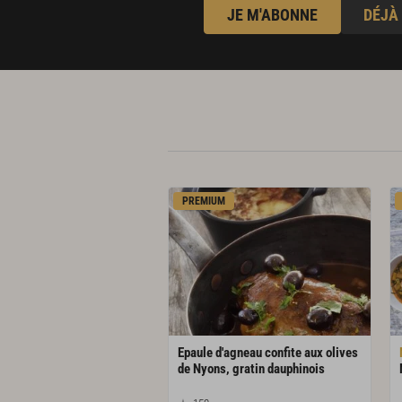
JE M'ABONNE
DÉJÀ
15 cl de fond blanc de volaille
PREMIUM
Epaule d'agneau confite aux olives
de Nyons, gratin dauphinois