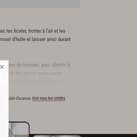
es ficeler, frotter à l’ail et les
oser d’huile et laisser ainsi durant
 dizaine de minutes, puis ralentir la
×
formité des pièces pour que la
s de repos, les gigots doivent
tions Alain Ducasse.
Voir tous les crédits