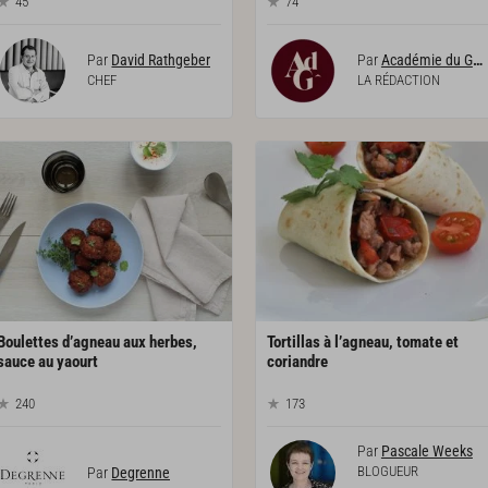
45
74
Par
David Rathgeber
Par
Académie du Goût
CHEF
LA RÉDACTION
Boulettes d’agneau aux herbes,
Tortillas à l’agneau, tomate et
sauce au yaourt
coriandre
240
173
Par
Pascale Weeks
BLOGUEUR
Par
Degrenne