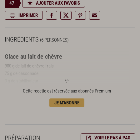
47
AJOUTER AUX FAVORIS
IMPRIMER
INGRÉDIENTS
(6 PERSONNES)
Glace au lait de chèvre
900 g de lait de chèvre frais
75 g de cassonade
3 g de stabilisateur
75 g de glucose atomisé
Cette recette est réservée aux abonnés Premium
Pistou de roquette
JE M'ABONNE
100 g de roquette
70 g d’huile d’olive
le zeste de 1 citron vert
25 g de jus de citron vert
PRÉPARATION
VOIR LE PAS À PAS