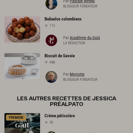
Par
Pascale Weeks
BLOGUEUR FONDATEUR
Buñuelos
colombiens
113
Par
Académie du Goût
LA RÉDACTION
Biscuit
de
Savoie
948
Par
Mercotte
BLOGUEUR FONDATEUR
LES AUTRES RECETTES DE JESSICA
PRÉALPATO
Crème
pâtissière
PREMIUM
30