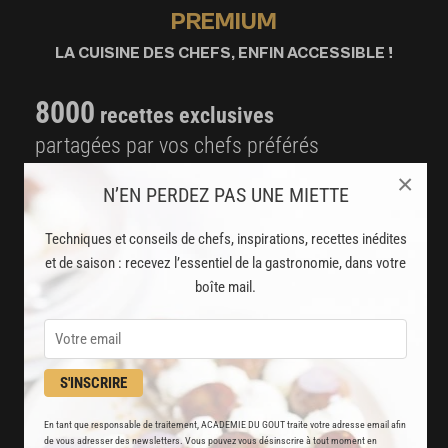
PREMIUM
LA CUISINE DES CHEFS, ENFIN ACCESSIBLE !
8000
recettes exclusives
partagées par vos chefs préférés
×
2000
vidéos de recettes
N’EN PERDEZ PAS UNE MIETTE
et techniques de cuisine et pâtisserie
Techniques et conseils de chefs, inspirations, recettes inédites
et de saison : recevez l’essentiel de la gastronomie, dans votre
Des nouveautés
boîte mail.
disponibles chaque semaine
Stop pub
un service garanti sans publicité
S'INSCRIRE
En tant que responsable de traitement, ACADEMIE DU GOUT traite votre adresse email afin
JE M'ABONNE
de vous adresser des newsletters. Vous pouvez vous désinscrire à tout moment en