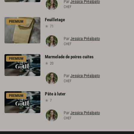
Par
Jessica Préalpato
CHEF
Feuilletage
PREMIUM
71
Par
Jessica Préalpato
CHEF
Marmelade
de
poires
cuites
PREMIUM
20
Par
Jessica Préalpato
CHEF
Pâte
à
luter
PREMIUM
7
Par
Jessica Préalpato
CHEF