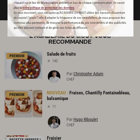
cliquant sur le lien de désinscription présent en bas de chaque communication. En savoir
DÉJÀ ABONNÉ(E) ? JE ME CONNECTE
plus la
notre politique de protection des données
.
En vous inscrivant, vous acceptez qu'ACADEMIE DU GOUT utilise des traceurs d’ouverture
de courriel (“pixels”) afin d’adapter la fréquence de ses newsletters, de vous proposer des
contenus plus pertinents, de mesurer la performance de ses newsletters et des publicités
qu’elles peuvent contenir et de gérer ses listes de diffusion.
L'ACADÉMIE DU GOÛT VOUS
RECOMMANDE
Salade
de
fruits
PREMIUM
142
Par
Christophe Adam
CHEF
Fraises, Chantilly Fontainebleau,
PREMIUM
balsamique
11
Par
Hugo Riboulet
CHEF
Fraisier