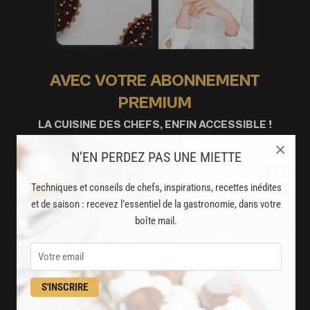
AVEC VOTRE ABONNEMENT
PREMIUM
LA CUISINE DES CHEFS, ENFIN ACCESSIBLE !
×
N’EN PERDEZ PAS UNE MIETTE
8000
recettes exclusives
partagées par vos chefs préférés
Techniques et conseils de chefs, inspirations, recettes inédites
et de saison : recevez l’essentiel de la gastronomie, dans votre
2000
vidéos de recettes
boîte mail.
et techniques de cuisine et pâtisserie
Des nouveautés
S'INSCRIRE
disponibles chaque semaine