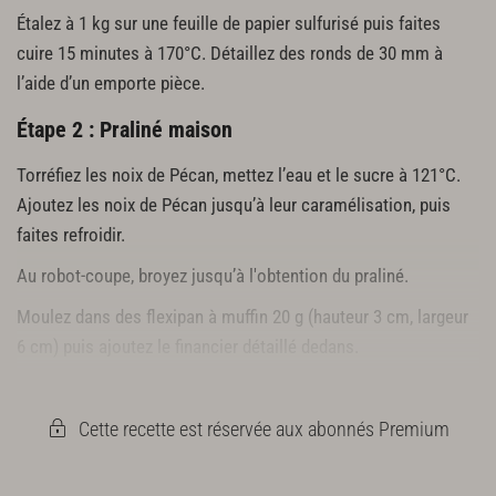
186 g de crème
Étalez à 1 kg sur une feuille de papier sulfurisé puis faites
93 g de chocolat Caraïbes
cuire 15 minutes à 170°C. Détaillez des ronds de 30 mm à
12 g de cacao en pâte
l’aide d’un emporte pièce.
105 de nappage (miroir)
12 g de cacao en poudre
Étape 2 : Praliné maison
4 feuilles de gélatine
Torréfiez les noix de Pécan, mettez l’eau et le sucre à 121°C.
Crumble choco coco
Ajoutez les noix de Pécan jusqu’à leur caramélisation, puis
120 g de beurre pommade
faites refroidir.
110 g de sucre cassonade
120 g de farine
Au robot-coupe, broyez jusqu’à l'obtention du praliné.
24 g de poudre de cacao
Moulez dans des flexipan à muffin 20 g (hauteur 3 cm, largeur
60 g de poudre de noisettes
6 cm) puis ajoutez le financier détaillé dedans.
60 g de poudre dacquoise coco
1,2 g de fleur de sel
Laissez prendre 2 jours au congélateur.
Cette recette est réservée aux abonnés Premium