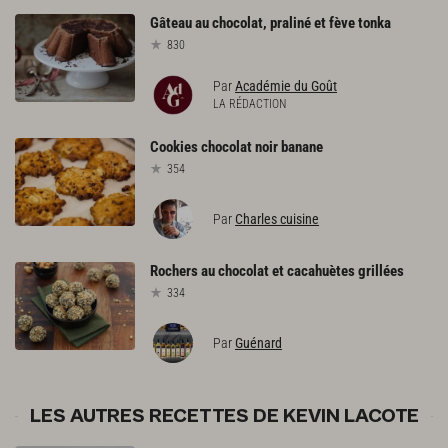
Gâteau
au
chocolat,
praliné
et
fève
tonka
830
Par
Académie du Goût
LA RÉDACTION
Cookies
chocolat
noir
banane
354
Par
Charles cuisine
Rochers
au
chocolat
et
cacahuètes
grillées
334
Par
Guénard
LES AUTRES RECETTES DE KEVIN LACOTE