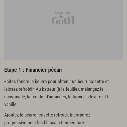
45 g d’œufs
75 g de sucre glace
120 g de beurre
0,5 de fleur de sel
180 g de farine T45
24 g de poudre d'amandes
10 g de cacao en poudre
30 g de grué torréfié mixé
Mousse au chocolat (moule 40 g)
50 g de sucre
Étape 1 : Financier pécan
2 œufs
Faites fondre le beurre pour obtenir un beurr noisette et
120 g de jaunes d’œufs
327 g de chocolat du Mexique Cacao Barry
laissez refroidir. Au batteur (à la feuille), mélangez la
1000 g de crème montée
cassonade, la poudre d’amandes, la farine, la levure et la
vanille.
Glaçage au chocolat
Ajoutez le beurre noisette refroidi. Incorporez
70 g d'eau
116 g de sucre
progressivement les blancs à température.