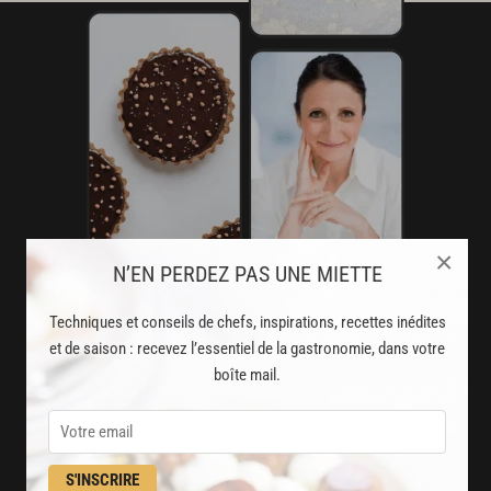
×
N’EN PERDEZ PAS UNE MIETTE
AVEC VOTRE ABONNEMENT
Techniques et conseils de chefs, inspirations, recettes inédites
et de saison : recevez l’essentiel de la gastronomie, dans votre
PREMIUM
boîte mail.
LA CUISINE DES CHEFS, ENFIN ACCESSIBLE !
8000
recettes exclusives
S'INSCRIRE