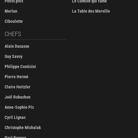
Petits pois
Le Camion qui fume
Merlan
La Table des Merville
Ciboulette
CHEFS
Alain Ducasse
Guy Savoy
Philippe Conticini
Pierre Hermé
Claire Heitzler
Joël Robuchon
Anne-Sophie Pic
Cyril Lignac
Christophe Michalak
Paul Bocuse