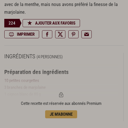
avec de la menthe, mais nous avons préféré la finesse de la
marjolaine.
224
AJOUTER AUX FAVORIS
IMPRIMER
INGRÉDIENTS
(4 PERSONNES)
Préparation des ingrédients
10 petites courgettes
3 branches de marjolaine
1 oignon blanc de 80 g
1 gousse d’ail
Cette recette est réservée aux abonnés Premium
Préparation de l’escabèche
JE M'ABONNE
20 cl de vinaigre de vin