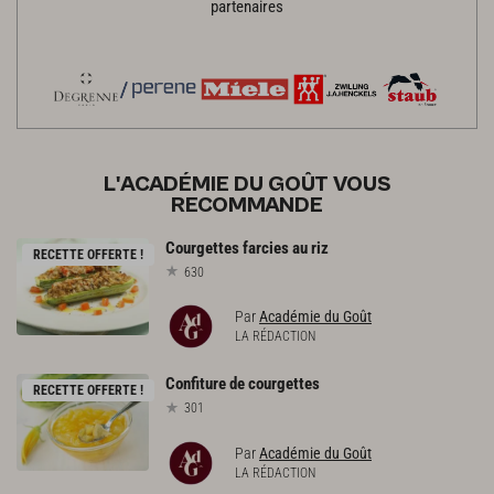
partenaires
L'ACADÉMIE DU GOÛT VOUS
RECOMMANDE
Courgettes
farcies
au
riz
RECETTE OFFERTE !
630
Par
Académie du Goût
LA RÉDACTION
Confiture
de
courgettes
RECETTE OFFERTE !
301
Par
Académie du Goût
LA RÉDACTION