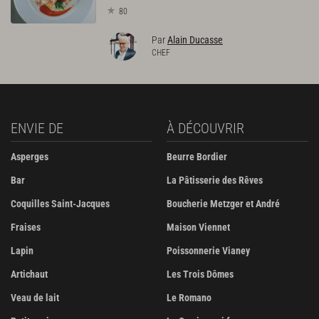
80
Par
Alain Ducasse
CHEF
ENVIE DE
À DÉCOUVRIR
Asperges
Beurre Bordier
Bar
La Pâtisserie des Rêves
Coquilles Saint-Jacques
Boucherie Metzger et André
Fraises
Maison Viennet
Lapin
Poissonnerie Vianey
Artichaut
Les Trois Dômes
Veau de lait
Le Romano