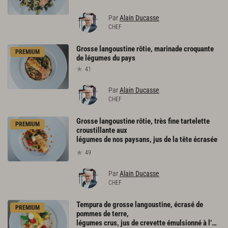
Par
Alain Ducasse
CHEF
Grosse
langoustine
rôtie,
marinade
croquante
PREMIUM
de
légumes
du
pays
41
Par
Alain Ducasse
CHEF
Grosse langoustine rôtie, très fine tartelette
PREMIUM
croustillante aux
légumes de nos paysans, jus de la tête écrasée
49
Par
Alain Ducasse
CHEF
Tempura de grosse langoustine, écrasé de
PREMIUM
pommes de terre,
légumes crus, jus de crevette émulsionné à l’huile d’olive