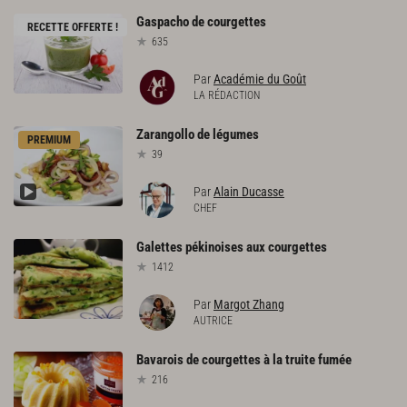
Gaspacho
de
courgettes
RECETTE OFFERTE !
635
Par
Académie du Goût
LA RÉDACTION
Zarangollo
de
légumes
PREMIUM
39
Par
Alain Ducasse
CHEF
Galettes
pékinoises
aux
courgettes
1412
Par
Margot Zhang
AUTRICE
Bavarois
de
courgettes
à
la
truite
fumée
216