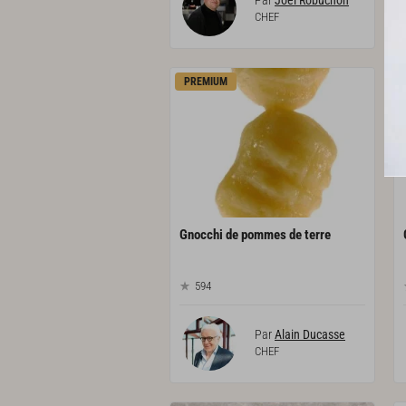
CHEF
PREMIUM
Gnocchi
de
pommes
de
terre
594
Par
Alain Ducasse
CHEF