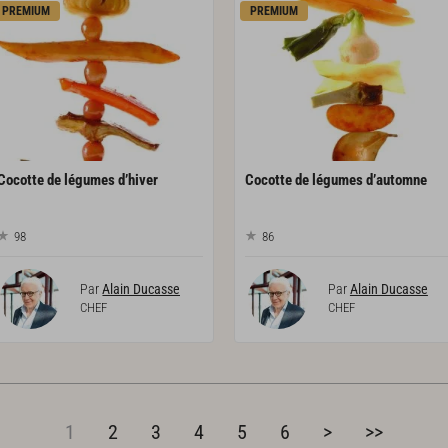
PREMIUM
PREMIUM
Cocotte
de
légumes
d’hiver
Cocotte
de
légumes
d’automne
98
86
Par
Alain Ducasse
Par
Alain Ducasse
CHEF
CHEF
1
2
3
4
5
6
>
>>