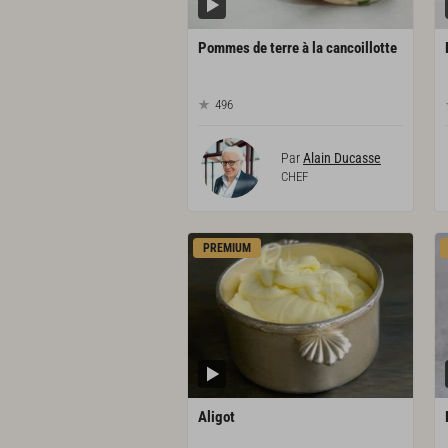
Pommes
de
terre
à
la
cancoillotte
496
Par
Alain Ducasse
CHEF
PREMIUM
Aligot