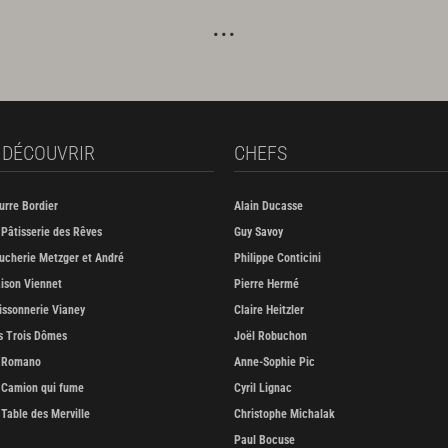
 DÉCOUVRIR
CHEFS
urre Bordier
Alain Ducasse
 Pâtisserie des Rêves
Guy Savoy
ucherie Metzger et André
Philippe Conticini
ison Viennet
Pierre Hermé
issonnerie Vianey
Claire Heitzler
s Trois Dômes
Joël Robuchon
 Romano
Anne-Sophie Pic
 Camion qui fume
Cyril Lignac
 Table des Merville
Christophe Michalak
Paul Bocuse