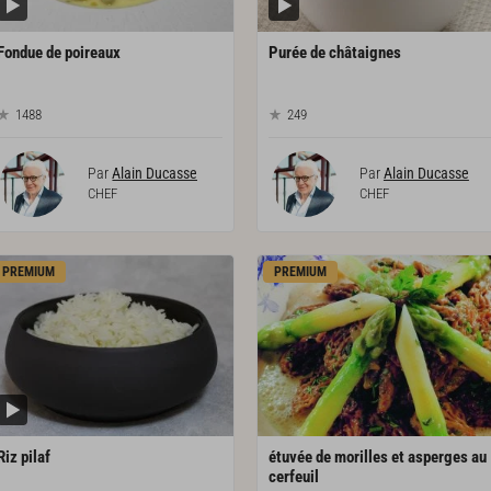
Fondue
de
poireaux
Purée
de
châtaignes
1488
249
Par
Alain Ducasse
Par
Alain Ducasse
CHEF
CHEF
PREMIUM
PREMIUM
Riz
pilaf
étuvée de morilles et asperges au
cerfeuil