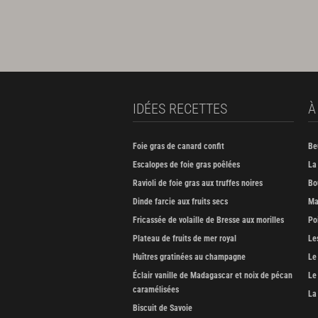
IDÉES RECETTES
À
Foie gras de canard confit
Be
Escalopes de foie gras poêlées
La
Ravioli de foie gras aux truffes noires
Bo
Dinde farcie aux fruits secs
Ma
Fricassée de volaille de Bresse aux morilles
Po
Plateau de fruits de mer royal
Le
Huîtres gratinées au champagne
Le
Éclair vanille de Madagascar et noix de pécan
Le
caramélisées
La
Biscuit de Savoie