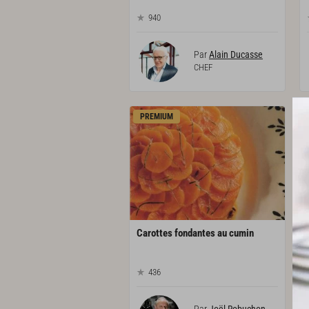
940
Par
Alain Ducasse
CHEF
PREMIUM
Carottes
fondantes
au
cumin
436
Par
Joël Robuchon