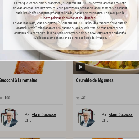
En tant que responsable de traitement, ACADEMIE DU GOUT traite votre adresse email afin
CHEF
CHEF
de vous adresser des newsletters. Vous pouvez vous désinscrire à tout moment en cliquant
sur le lien de désinscription présent en bas de chaque communication. En savoir plus la
notre politique de protection des données
.
En vous inscrivant, vous acceptez qu'ACADEMIE DU GOUT utilise des traceurs d’ouverture de
PREMIUM
PREMIUM
courriel (“pixels”) afin d’adapter la fréquence de ses newsletters, de vous proposer des
contenus plus pertinents, de mesurer la performance de ses newsletters et des publicités
qu’elles peuvent contenir et de gérer ses listes de diffusion.
Gnocchi
à
la
romaine
Crumble
de
légumes
100
401
Par
Alain Ducasse
Par
Alain Ducasse
CHEF
CHEF