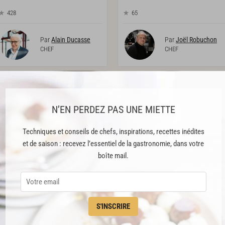
428
65
Par
Alain Ducasse
Par
Joël Robuchon
CHEF
CHEF
PREMIUM
PREMIUM
N’EN PERDEZ PAS UNE MIETTE
Techniques et conseils de chefs, inspirations, recettes inédites
et de saison : recevez l’essentiel de la gastronomie, dans votre
boîte mail.
Printanière
de
légumes
Marrons confits aux petits
oignons, fenouil et noix
201
226
S'INSCRIRE
Par
Joël Robuchon
Par
Joël Robuchon