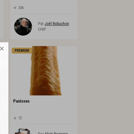
206
Par
Joël Robuchon
CHEF
×
PREMIUM
Panisses
72
Par
Alain Ducasse