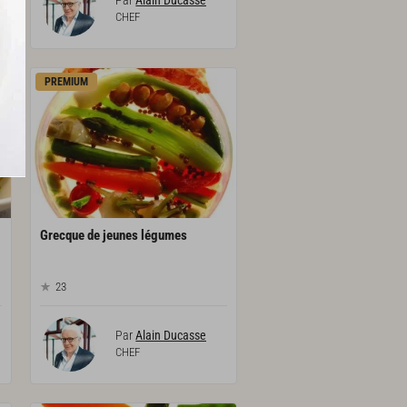
CHEF
PREMIUM
Grecque
de
jeunes
légumes
23
Par
Alain Ducasse
CHEF