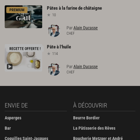
Pâtes
à
la
farine
de
châtaigne
PREMIUM
10
Par
Alain Ducasse
CHEF
Pâte
à
l’huile
RECETTE OFFERTE !
114
Par
Alain Ducasse
CHEF
ENVIE DE
À DÉCOUVRIR
Asperges
Beurre Bordier
Bar
La Pâtisserie des Rêves
Coquilles Saint-Jacques
Boucherie Metzger et André