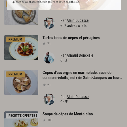
Tourte
pasqualine
aux
champignons
qu’elles peuvent contenir et de gérer ses listes de diffusion.
PREMIUM
407
Par
Alain Ducasse
et 2 autres chefs
Tartes
fines
de
cèpes
et
pérugines
PREMIUM
71
Par
Arnaud Donckele
CHEF
Cèpes d’auvergne en marmelade, sucs de
PREMIUM
cuisson réduits, noix de Saint-Jacques au four, râpée de tartufi di Alba
21
Par
Alain Ducasse
CHEF
Soupe
de
cèpes
de
Montalcino
RECETTE OFFERTE !
108