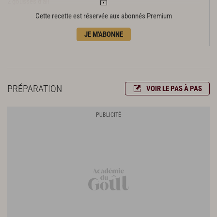
2 gousses d’ail
100 g de beurre
Cette recette est réservée aux abonnés Premium
200 g d’échalotes
JE M'ABONNE
1 branche de thym
1 feuille de laurier
1,5 cl d’huile d’olive
fleur de sel
poivre du moulin
PRÉPARATION
VOIR LE PAS À PAS
Préparation des croûtons
6 cl de beurre clarifié
100 g de pain de mie