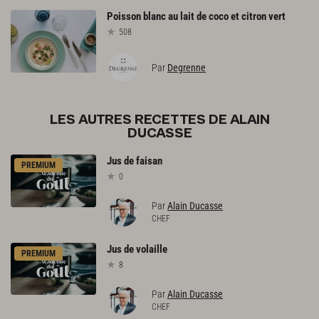
Poisson
blanc
au
lait
de
coco
et
citron
vert
508
Par
Degrenne
LES AUTRES RECETTES DE ALAIN
DUCASSE
Jus
de
faisan
PREMIUM
0
Par
Alain Ducasse
CHEF
Jus
de
volaille
PREMIUM
8
Par
Alain Ducasse
CHEF