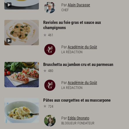
Par
Alain Ducasse
CHEF
Ravioles au foie gras et sauce aux
champignons
461
Par
Académie du Goût
LA RÉDACTION
Bruschetta
au
jambon
cru
et
au
parmesan
480
Par
Académie du Goût
LA RÉDACTION
Pâtes
aux
courgettes
et
au
mascarpone
724
Par
Edda Onorato
BLOGUEUR FONDATEUR