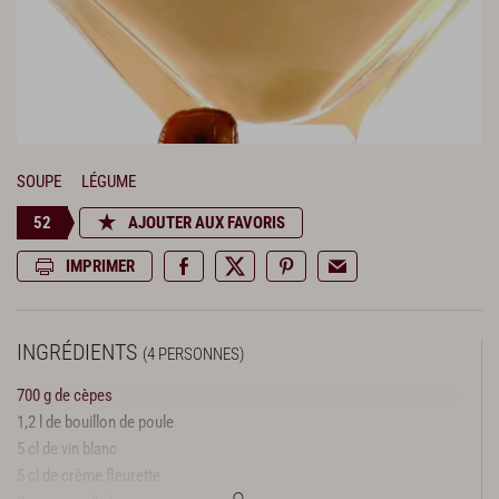
SOUPE
LÉGUME
52
AJOUTER AUX FAVORIS
IMPRIMER
INGRÉDIENTS
(4 PERSONNES)
700 g de cèpes
1,2 l de bouillon de poule
5 cl de vin blanc
5 cl de crème fleurette