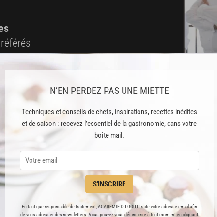
es
préférés
s
t pâtisserie
N’EN PERDEZ PAS UNE MIETTE
Techniques et conseils de chefs, inspirations, recettes inédites
ine
et de saison : recevez l’essentiel de la gastronomie, dans votre
boîte mail.
blicité
 ABONNÉ(E) ? JE ME CONNECTE
S'INSCRIRE
En tant que responsable de traitement, ACADEMIE DU GOUT traite votre adresse email afin
de vous adresser des newsletters. Vous pouvez vous désinscrire à tout moment en cliquant