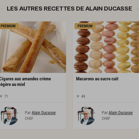
LES AUTRES RECETTES DE ALAIN DUCASSE
PREMIUM
PREMIUM
Cigares aux amandes crème
Macarons
au
sucre
cuit
légère au miel
71
49
Par
Alain Ducasse
Par
Alain Ducasse
CHEF
CHEF