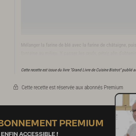
Mélanger la farine de blé avec la farine de châtaigne, pui
fontaine au milieu. Y casser les œufs, pétrir afin d’obte
reposer avant utilisation.
Cette recette est issue du livre "Grand Livre de Cuisine Bistrot" publié
Cette recette est réservée aux abonnés Premium
ABONNEMENT PREMIUM
 ENFIN ACCESSIBLE !