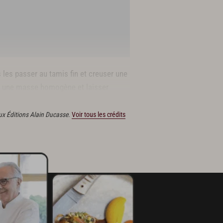
s les passer au tamis fin et creuser une
nir une masse homogène et laisser
 aux Éditions Alain Ducasse.
Voir tous les crédits