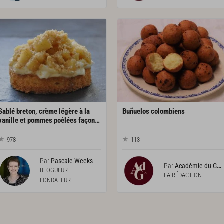
Sablé breton, crème légère à la
Buñuelos
colombiens
vanille et pommes poêlées façon tartelette
978
113
Par
Pascale Weeks
Par
Académie du Goût
BLOGUEUR
LA RÉDACTION
FONDATEUR