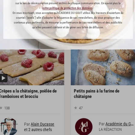
sur le lien de désinscription présent en bas de chaque communication. En savoir plus la
notre politique de protection des données
.
En vous inscrivant, vous acceptez qu'ACADEMIE DU GOUT utilise des traceurs d’ouverture de
courriel (“pixels”) afin d’adapter la fréquence de ses newsletters, de vous proposer des
L'ACADÉMIE DU GOÛT VOUS RECOMMANDE
contenus plus pertinents, de mesurer la performance de ses newsletters et des publicités
qu’elles peuvent contenir et de gérer ses listes de diffusion.
PREMIUM
PREMIUM
Crêpes a la châtaigne, poêlée de
Petits pains à la farine de
framboises et brocciu
châtaigne
138
47
Par
Académie du Goût
Par
Alain Ducasse
et 2 autres chefs
LA RÉDACTION