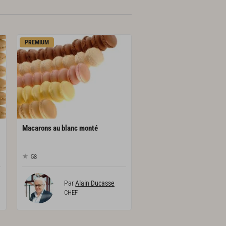
PREMIUM
Macarons
au
blanc
monté
58
Par
Alain Ducasse
CHEF