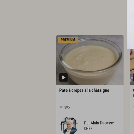
PREMIUM
Pâte
à
crêpes
à
la
châtaigne
395
Par
Alain Ducasse
CHEF