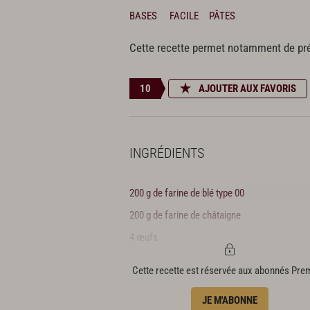
BASES
FACILE
PÂTES
Cette recette permet notamment de pr
10
AJOUTER AUX FAVORIS
INGRÉDIENTS
200 g de farine de blé type 00
200 g de farine de châtaigne
4 œufs
Cette recette est réservée aux abonnés Pr
JE M'ABONNE