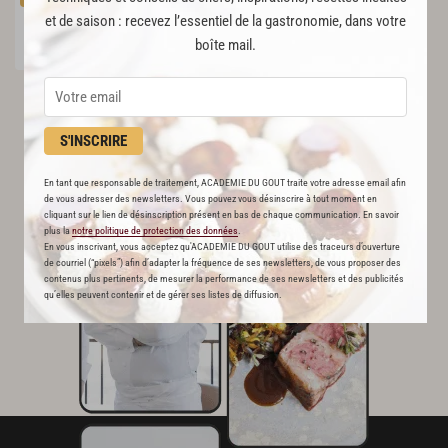
144
et de saison : recevez l’essentiel de la gastronomie, dans votre
boîte mail.
Par
Alain Ducasse
CHEF
S'INSCRIRE
En tant que responsable de traitement, ACADEMIE DU GOUT traite votre adresse email afin
de vous adresser des newsletters. Vous pouvez vous désinscrire à tout moment en
cliquant sur le lien de désinscription présent en bas de chaque communication. En savoir
plus la
notre politique de protection des données
.
En vous inscrivant, vous acceptez qu'ACADEMIE DU GOUT utilise des traceurs d’ouverture
de courriel (“pixels”) afin d’adapter la fréquence de ses newsletters, de vous proposer des
contenus plus pertinents, de mesurer la performance de ses newsletters et des publicités
qu’elles peuvent contenir et de gérer ses listes de diffusion.