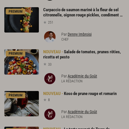
Carpaccio de saumon mariné à la fleur de sel
PREMIUM
citronnelle, oignon rouge pickles, condiment mangue-curcuma
251
Par
Denny Imbroisi
CHEF
Salade de tomates, prunes rôties,
PREMIUM
ricotta et pesto
33
Par
Académie du Goût
LA RÉDACTION
Koso
de
prune
rouge
et
romarin
PREMIUM
8
Par
Académie du Goût
LA RÉDACTION