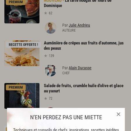
La tarte nougat de Tours de
PREMIUM
Dominique
62
Par
Julie Andrieu
AUTEURE
Aumônière de crêpes aux fruits d’automne, jus
RECETTE OFFERTE !
des peaux
139
Par
Alain Ducasse
CHEF
Salade de fruits, crumble huile d’olive et glace
PREMIUM
au yaourt
72
Par
Denny Imbroisi
×
CHEF
N’EN PERDEZ PAS UNE MIETTE
Cake
aux
fruits
confits
«
59
poincaré
»
Techniques et conseils de chefs, inspirations, recettes inédites
PREMIUM