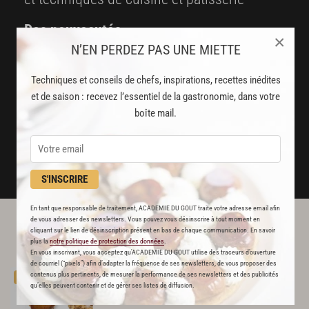
Des nouveautés
×
N’EN PERDEZ PAS UNE MIETTE
disponibles chaque semaine
Stop pub
Techniques et conseils de chefs, inspirations, recettes inédites
et de saison : recevez l’essentiel de la gastronomie, dans votre
un service garanti sans publicité
boîte mail.
JE M'ABONNE
DÉJÀ ABONNÉ(E) ? JE ME CONNECTE
S'INSCRIRE
En tant que responsable de traitement, ACADEMIE DU GOUT traite votre adresse email afin
de vous adresser des newsletters. Vous pouvez vous désinscrire à tout moment en
L'ACADÉMIE DU GOÛT VOUS
cliquant sur le lien de désinscription présent en bas de chaque communication. En savoir
plus la
notre politique de protection des données
.
RECOMMANDE
En vous inscrivant, vous acceptez qu'ACADEMIE DU GOUT utilise des traceurs d’ouverture
de courriel (“pixels”) afin d’adapter la fréquence de ses newsletters, de vous proposer des
Madeleines
infiniment
noisette
contenus plus pertinents, de mesurer la performance de ses newsletters et des publicités
PREMIUM
qu’elles peuvent contenir et de gérer ses listes de diffusion.
221