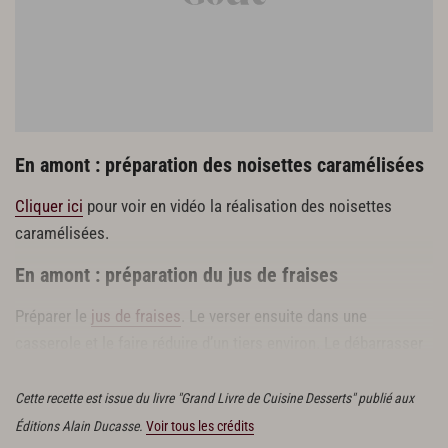
125 g de blanc d’œuf
En amont : préparation des noisettes caramélisées
Cliquer ici
pour voir en vidéo la réalisation des noisettes
caramélisées.
En amont : préparation du jus de fraises
Préparer le
jus de fraises
. Le verser ensuite dans une
casserole et le faire réduire d’un tiers environ. Le débarrasser
dans un récipient. Le laisser refroidir et le réserver au frais.
Cette recette est issue du livre "Grand Livre de Cuisine Desserts" publié aux
Éditions Alain Ducasse.
Voir tous les crédits