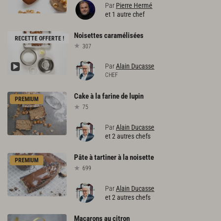
Par
Pierre Hermé
et 1 autre chef
Noisettes
caramélisées
RECETTE OFFERTE !
307
Par
Alain Ducasse
CHEF
Cake
à
la
farine
de
lupin
PREMIUM
75
Par
Alain Ducasse
et 2 autres chefs
Pâte
à
tartiner
à
la
noisette
PREMIUM
699
Par
Alain Ducasse
et 2 autres chefs
Macarons
au
citron