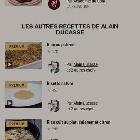
Par
Académie du Goût
LA RÉDACTION
LES AUTRES RECETTES DE ALAIN
DUCASSE
Riso
au
potiron
PREMIUM
178
Par
Alain Ducasse
et 2 autres chefs
Risotto
nature
PREMIUM
457
Par
Alain Ducasse
et 2 autres chefs
Riso
cuit
au
plat,
calamar
et
citron
PREMIUM
202