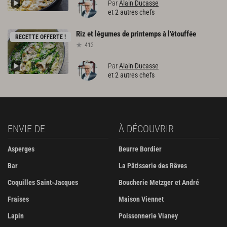
Par
Alain Ducasse
et 2 autres chefs
Riz
et
légumes
de
printemps
à
l’étouffée
RECETTE OFFERTE !
413
Par
Alain Ducasse
et 2 autres chefs
ENVIE DE
À DÉCOUVRIR
Asperges
Beurre Bordier
Bar
La Pâtisserie des Rêves
Coquilles Saint-Jacques
Boucherie Metzger et André
Fraises
Maison Viennet
Lapin
Poissonnerie Vianey