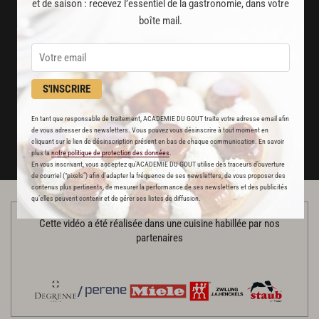
et de saison : recevez l’essentiel de la gastronomie, dans votre
Des nouveautés
boîte mail.
disponibles chaque semaine
Stop pub
un service garanti sans publicité
S'INSCRIRE
JE M'ABONNE
En tant que responsable de traitement, ACADEMIE DU GOUT traite votre adresse email afin
de vous adresser des newsletters. Vous pouvez vous désinscrire à tout moment en
cliquant sur le lien de désinscription présent en bas de chaque communication. En savoir
DÉJÀ ABONNÉ(E) ? JE ME CONNECTE
plus la
notre politique de protection des données
.
En vous inscrivant, vous acceptez qu'ACADEMIE DU GOUT utilise des traceurs d’ouverture
de courriel (“pixels”) afin d’adapter la fréquence de ses newsletters, de vous proposer des
contenus plus pertinents, de mesurer la performance de ses newsletters et des publicités
qu’elles peuvent contenir et de gérer ses listes de diffusion.
Cette vidéo a été réalisée dans une cuisine habillée par nos
partenaires