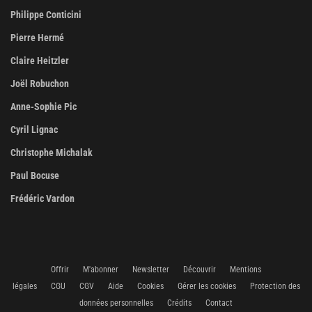
Philippe Conticini
Pierre Hermé
Claire Heitzler
Joël Robuchon
Anne-Sophie Pic
Cyril Lignac
Christophe Michalak
Paul Bocuse
Frédéric Vardon
Offrir
M'abonner
Newsletter
Découvrir
Mentions
légales
CGU
CGV
Aide
Cookies
Gérer les cookies
Protection des
données personnelles
Crédits
Contact