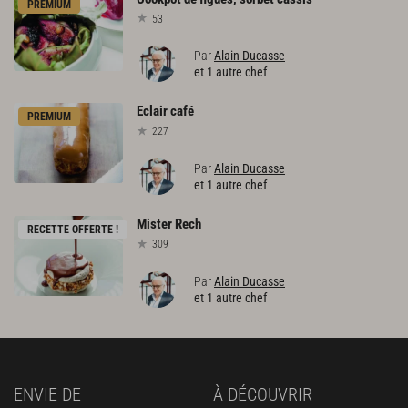
PREMIUM
53
Par
Alain Ducasse
et 1 autre chef
Eclair
café
PREMIUM
227
Par
Alain Ducasse
et 1 autre chef
Mister
Rech
RECETTE OFFERTE !
309
Par
Alain Ducasse
et 1 autre chef
ENVIE DE
À DÉCOUVRIR