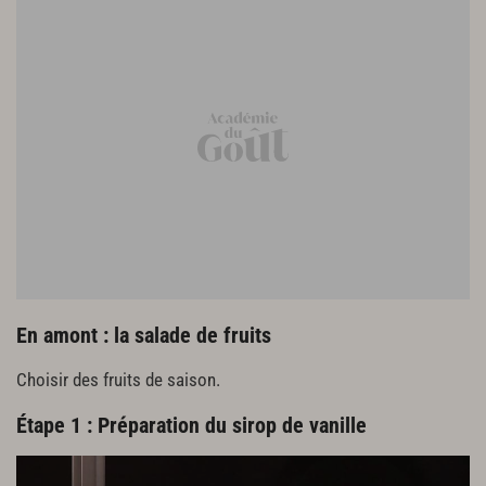
2 citrons verts
20 cl de coulis d’abricot
1 c. à s. de vinaigre balsamique
2 branches de menthe fraîche
Poivre du moulin
En amont : la salade de fruits
Choisir des fruits de saison.
Étape 1 : Préparation du sirop de vanille