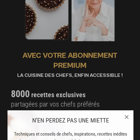
AVEC VOTRE ABONNEMENT
PREMIUM
LA CUISINE DES CHEFS, ENFIN ACCESSIBLE !
8000
recettes exclusives
partagées par vos chefs préférés
×
2000
vidéos de recettes
N’EN PERDEZ PAS UNE MIETTE
et techniques de cuisine et pâtisserie
Techniques et conseils de chefs, inspirations, recettes inédites