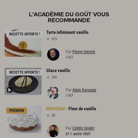
L'ACADÉMIE DU GOÛT VOUS
RECOMMANDE
Tarte
infiniment
vanille
RECETTE OFFERTE !
909
Par
Pierre Hermé
CHEF
Glace
vanille
RECETTE OFFERTE !
396
Par
Alain Ducasse
CHEF
Fleur
de
vanille
PREMIUM
38
Par
Cédric Grolet
et 1 autre chef