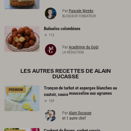
Par
Pascale Weeks
BLOGUEUR FONDATEUR
Buñuelos
colombiens
113
Par
Académie du Goût
LA RÉDACTION
LES AUTRES RECETTES DE ALAIN
DUCASSE
Tronçon de turbot et asperges blanches au
PREMIUM
mousseline aux agrumes
sautoir, sauce
109
Par
Alain Ducasse
et 1 autre chef
Cookpot
de
figues,
sorbet
cassis