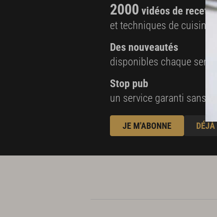
400 g de farine
2000
vidéos de recette
12 brins de thym
et techniques de cuisine e
2 branches de romarin
Des nouveautés
16 cl d'eau
disponibles chaque sema
4 jaunes d'œufs
Stop pub
un service garanti sans pu
JE M'ABONNE
DÉJÀ