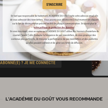
s
S'INSCRIRE
t pâtisserie
En tant que responsable de traitement, ACADEMIE DU GOUT traite votre adresse email afin
de vous adresser des newsletters. Vous pouvez vous désinscrire à tout moment en cliquant
sur le lien de désinscription présent en bas de chaque communication. En savoir plus la
notre politique de protection des données
.
ine
En vous inscrivant, vous acceptez qu'ACADEMIE DU GOUT utilise des traceurs d’ouverture de
courriel (“pixels”) afin d’adapter la fréquence de ses newsletters, de vous proposer des
contenus plus pertinents, de mesurer la performance de ses newsletters et des publicités
qu’elles peuvent contenir et de gérer ses listes de diffusion.
blicité
 ABONNÉ(E) ? JE ME CONNECTE
L'ACADÉMIE DU GOÛT VOUS RECOMMANDE