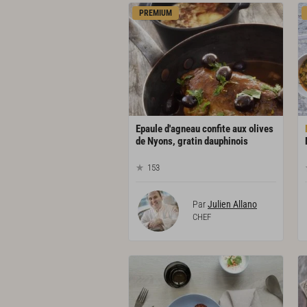
PREMIUM
Epaule d'agneau confite aux olives
de Nyons, gratin dauphinois
153
Par
Julien Allano
CHEF