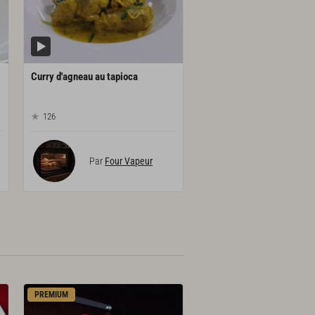
Curry
d'agneau
au
tapioca
126
Par
Four Vapeur
PREMIUM