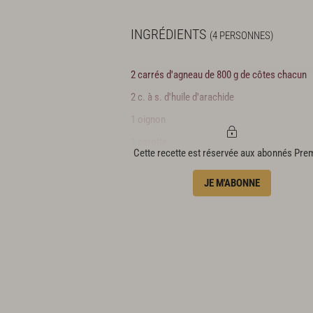
INGRÉDIENTS
(4 PERSONNES)
2 carrés d'agneau de 800 g de côtes chacun
2 c. à s. d'huile d'arachide
1 oignon
1 carotte
Cette recette est réservée aux abonnés Pr
1 petite branche de céleri
JE M'ABONNE
60 g de beurre
1 pincée de thym
2 gousses d'ail coupées en deux et dégermé
1 bouquet garni
6 feuilles de basilic ciselées
20 cl de crème fraîche