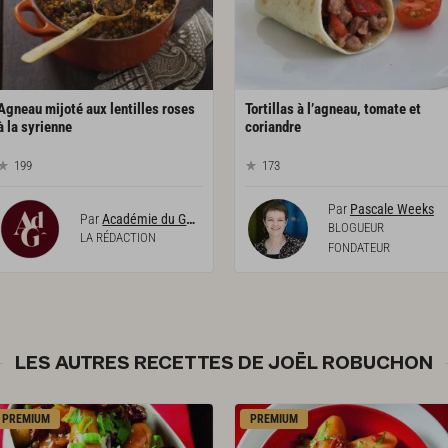
Agneau mijoté aux lentilles roses
Tortillas à l’agneau, tomate et
à la syrienne
coriandre
199
173
Par
Pascale Weeks
Par
Académie du Goût
BLOGUEUR
LA RÉDACTION
FONDATEUR
LES AUTRES RECETTES DE JOËL ROBUCHON
PREMIUM
PREMIUM