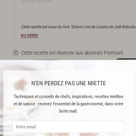
laissez reposer.
Effeuillez le thym. Effeuillez le romarin et hachez finement
Cette recette est issue du livre "Grand Livre de Cuisine de Joël Robuch
les crédits
Cette recette est réservée aux abonnés Premium
N’EN PERDEZ PAS UNE MIETTE
ABONNEMENT PREMIUM
Techniques et conseils de chefs, inspirations, recettes inédites
 ENFIN ACCESSIBLE !
et de saison : recevez l’essentiel de la gastronomie, dans votre
boîte mail.
es
préférés