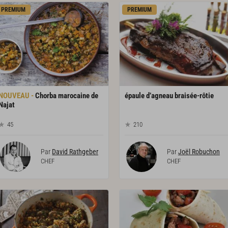
PREMIUM
PREMIUM
Chorba marocaine de
épaule
d’agneau
braisée-rôtie
Najat
45
210
Par
David Rathgeber
Par
Joël Robuchon
CHEF
CHEF