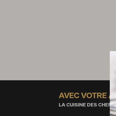
Le pain pita
1 c. à c. de levure de boulanger
145 g de farine type 45
3 pincées de sel fin
3 cl d’huile d’olive
7,5 cl d’eau
1 c. à c. de cumin
1 c. à c. de graines d’anis vert
1 c. à c. de ras-el-hanout
Le taboulé
AVEC VOTRE 
60 g de boulgour
LA CUISINE DES CHEFS,
10 g de beurre
1 pointe de safran