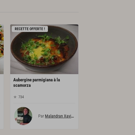
RECETTE OFFERTE !
Aubergine parmigiana à la
scamorza
734
Par
Malandran Xavier