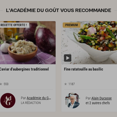
L'ACADÉMIE DU GOÛT VOUS RECOMMANDE
RECETTE OFFERTE !
PREMIUM
Caviar
d’aubergines
traditionnel
Fine
ratatouille
au
basilic
553
1187
Par
Académie du Goût
Par
Alain Ducasse
LA RÉDACTION
et 2 autres chefs