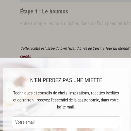
Étape 1 : Le houmos
Faire tremper les pois chiches dans de l’eau pendant 6 h
Éplucher, tailler la carotte et l’oignon.
Cette recette est issue du livre "Grand Livre de Cuisine Tour du Monde"
crédits
Cette recette est réservée aux abonnés Premium
N’EN PERDEZ PAS UNE MIETTE
Techniques et conseils de chefs, inspirations, recettes inédites
et de saison : recevez l’essentiel de la gastronomie, dans votre
ABONNEMENT PREMIUM
boîte mail.
 ENFIN ACCESSIBLE !