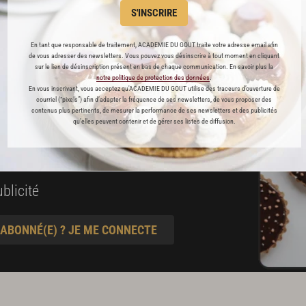
es
S'INSCRIRE
préférés
En tant que responsable de traitement, ACADEMIE DU GOUT traite votre adresse email afin
de vous adresser des newsletters. Vous pouvez vous désinscrire à tout moment en cliquant
s
sur le lien de désinscription présent en bas de chaque communication. En savoir plus la
notre politique de protection des données
.
t pâtisserie
En vous inscrivant, vous acceptez qu'ACADEMIE DU GOUT utilise des traceurs d’ouverture de
courriel (“pixels”) afin d’adapter la fréquence de ses newsletters, de vous proposer des
contenus plus pertinents, de mesurer la performance de ses newsletters et des publicités
qu’elles peuvent contenir et de gérer ses listes de diffusion.
ine
blicité
 ABONNÉ(E) ? JE ME CONNECTE