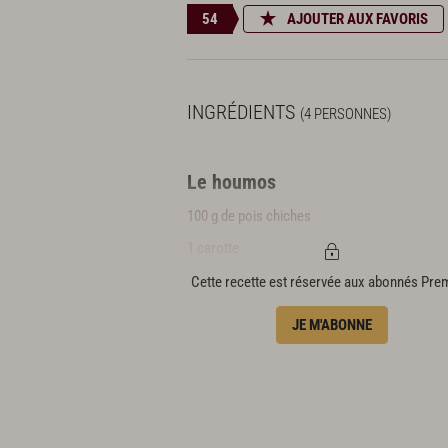
54
AJOUTER AUX FAVORIS
INGRÉDIENTS
(4 PERSONNES)
Le houmos
100 g de pois chiches
1 carotte
1 oignon
Cette recette est réservée aux abonnés Pr
2 gousses d’ail
JE M'ABONNE
1 bouquet garni
1 c. à s. de tahina
Piment d’Espelette
1 citron