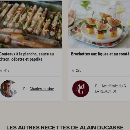
Couteaux à la plancha, sauce au
Brochettes
aux
figues
et
au
comté
citron, cébette et paprika
419
285
Par
Académie du Goût
Par
Charles cuisine
LA RÉDACTION
LES AUTRES RECETTES DE ALAIN DUCASSE