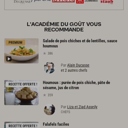
L'ACADÉMIE DU GOÛT VOUS
RECOMMANDE
Salade de pois chiches et de lentilles, sauce
PREMIUM
houmous
386
Par
Alain Ducasse
et 2 autres chefs
Houmous : purée de pois chiche, pâte de
RECETTE OFFERTE !
sésame, jus de citron
359
Par
Liza et Ziad Asseily
CHEFS
Falafels
faciles
RECETTE OFFERTE !