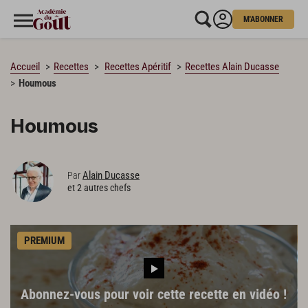
M'ABONNER
CHARGEMENT…
Accueil
Recettes
Recettes Apéritif
Recettes Alain Ducasse
Houmous
Houmous
Alain Ducasse
Par
et 2 autres chefs
PREMIUM
Abonnez-vous pour voir cette recette en vidéo !