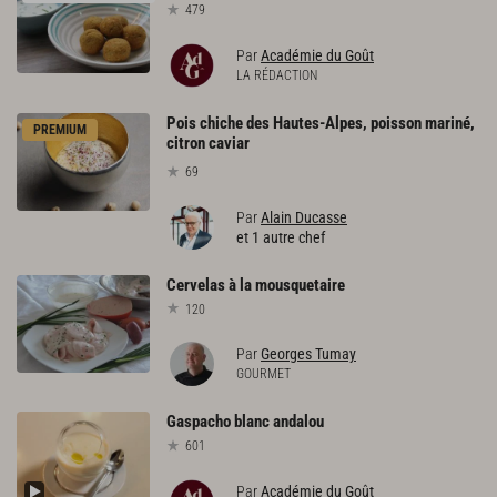
479
Par
Académie du Goût
LA RÉDACTION
Pois chiche des Hautes-Alpes, poisson mariné,
PREMIUM
citron caviar
69
Par
Alain Ducasse
et 1 autre chef
Cervelas
à
la
mousquetaire
120
Par
Georges Tumay
GOURMET
Gaspacho
blanc
andalou
601
Par
Académie du Goût