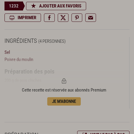
1232
AJOUTER AUX FAVORIS
IMPRIMER
INGRÉDIENTS
(4 PERSONNES)
Sel
Poivre du moulin
Préparation des pois
200 g de pois chiches
Cette recette est réservée aux abonnés Premium
Cuisson des pois chiches
1 oignon
JE M'ABONNE
1 carotte
1 feuille de laurier
Préparation du houmous