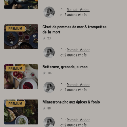
Par
Romain Meder
et 2 autres chefs
Civet
de
pommes
de
mer
&
trompettes
PREMIUM
de-la-mort
23
Par
Romain Meder
et 2 autres chefs
Betterave,
grenade,
sumac
PREMIUM
109
Par
Romain Meder
et 2 autres chefs
Minestrone
pho
aux
épices
&
fonio
PREMIUM
80
Par
Romain Meder
et 2 autres chefs