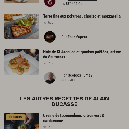
LA RÉDACTION
Tarte
fine
aux
poivrons,
chorizo
et
mozzarella
635
Par
Four Vapeur
Noix
de
St
Jacques
et
gambas
poêlées,
crème
de
Sauternes
738
Par
Georges Tumay
GOURMET
LES AUTRES RECETTES DE ALAIN
DUCASSE
Crème
de
topinambour,
citron
vert
&
PREMIUM
cardamome
299