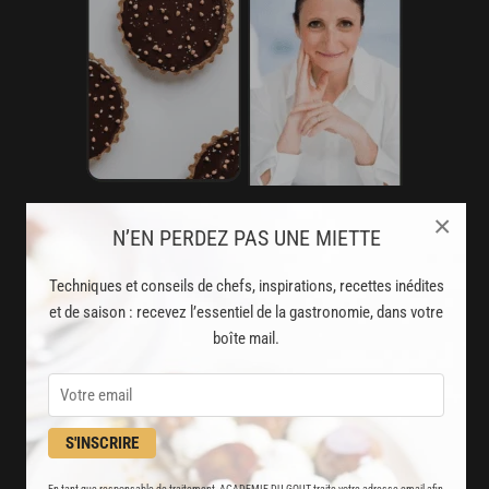
×
AVEC VOTRE ABONNEMENT
N’EN PERDEZ PAS UNE MIETTE
PREMIUM
Techniques et conseils de chefs, inspirations, recettes inédites
LA CUISINE DES CHEFS, ENFIN ACCESSIBLE !
et de saison : recevez l’essentiel de la gastronomie, dans votre
boîte mail.
8000
recettes exclusives
partagées par vos chefs préférés
S'INSCRIRE
2000
vidéos de recettes
En tant que responsable de traitement, ACADEMIE DU GOUT traite votre adresse email afin