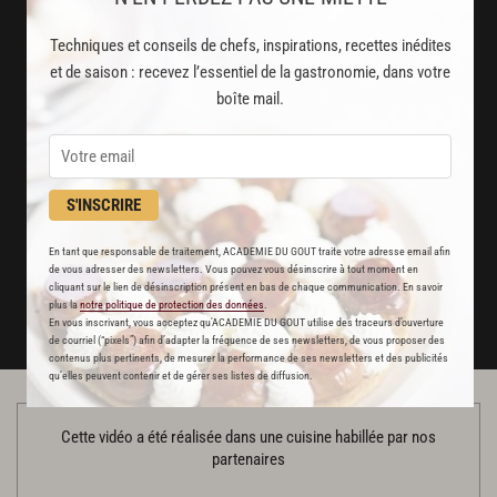
2000
vidéos de recettes
et techniques de cuisine et pâtisserie
Techniques et conseils de chefs, inspirations, recettes inédites
et de saison : recevez l’essentiel de la gastronomie, dans votre
Des nouveautés
boîte mail.
disponibles chaque semaine
Stop pub
S'INSCRIRE
un service garanti sans publicité
En tant que responsable de traitement, ACADEMIE DU GOUT traite votre adresse email afin
de vous adresser des newsletters. Vous pouvez vous désinscrire à tout moment en
JE M'ABONNE
cliquant sur le lien de désinscription présent en bas de chaque communication. En savoir
plus la
notre politique de protection des données
.
DÉJÀ ABONNÉ(E) ? JE ME CONNECTE
En vous inscrivant, vous acceptez qu'ACADEMIE DU GOUT utilise des traceurs d’ouverture
de courriel (“pixels”) afin d’adapter la fréquence de ses newsletters, de vous proposer des
contenus plus pertinents, de mesurer la performance de ses newsletters et des publicités
qu’elles peuvent contenir et de gérer ses listes de diffusion.
Cette vidéo a été réalisée dans une cuisine habillée par nos
partenaires