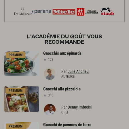
L'ACADÉMIE DU GOÛT VOUS
RECOMMANDE
Gnocchis
aux
épinards
PREMIUM
173
Par
Julie Andrieu
AUTEURE
Gnocchi
alla
pizzaiola
PREMIUM
310
Par
Denny Imbroisi
CHEF
Gnocchi
de
pommes
de
terre
PREMIUM