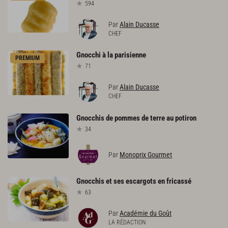
594
Par
Alain Ducasse
CHEF
Gnocchi
à
la
parisienne
PREMIUM
71
Par
Alain Ducasse
CHEF
Gnocchis
de
pommes
de
terre
au
potiron
34
Par
Monoprix Gourmet
Gnocchis
et
ses
escargots
en
fricassé
63
Par
Académie du Goût
LA RÉDACTION