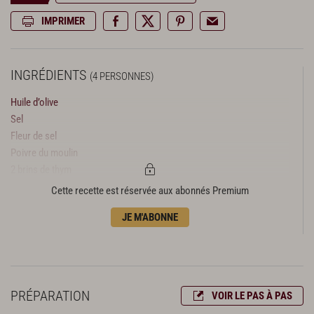
IMPRIMER
INGRÉDIENTS
(4 PERSONNES)
Huile d’olive
Sel
Fleur de sel
Poivre du moulin
2 brins de thym
7 gousses d'ail
Cette recette est réservée aux abonnés Premium
45 g de beurre
JE M'ABONNE
Avant le début de la recette : Préparation des
cèpes
5 gros cèpes de 70 g
1 cèpe bouchon
PRÉPARATION
VOIR LE PAS À PAS