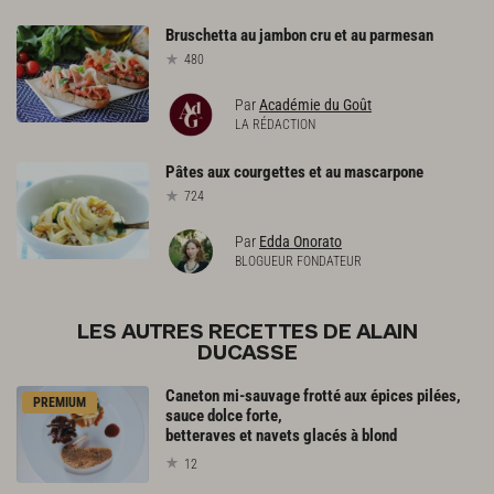
Bruschetta
au
jambon
cru
et
au
parmesan
480
Par
Académie du Goût
LA RÉDACTION
Pâtes
aux
courgettes
et
au
mascarpone
724
Par
Edda Onorato
BLOGUEUR FONDATEUR
LES AUTRES RECETTES DE ALAIN
DUCASSE
Caneton mi-sauvage frotté aux épices pilées,
PREMIUM
sauce dolce forte,
betteraves et navets glacés à blond
12