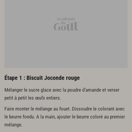
14 g de verveine fraîche
330 g de crème UHT en plus
Streusel pistache
45 g de farine T55
45 g de poudre de pistache
45 g de sucre glace
45 g de beurre
1 g de sel
Croustillant pistache
Étape 1 : Biscuit Joconde rouge
180 g de streusel pistache
Mélanger le sucre glace avec la poudre d’amande et verser
180 g de pistaches torréfiées
92 g d'amandes calibrées torréfiées
petit à petit les œufs entiers.
224 g de feuilletine
Faire monter le mélange au fouet. Dissoudre le colorant avec
143 g de chocolat dulcey Valrhona
le beurre fondu. A la main, ajouter le beurre coloré au premier
92 g de beurre noisette
mélange.
82 g de beurre de cacao