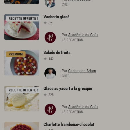
CHEF
Vacherin
glacé
RECETTE OFFERTE !
621
Par
Académie du Goût
LA RÉDACTION
Salade
de
fruits
PREMIUM
142
Par
Christophe Adam
CHEF
Glace
au
yaourt
à
la
grecque
RECETTE OFFERTE !
328
Par
Académie du Goût
LA RÉDACTION
Charlotte
framboise-chocolat