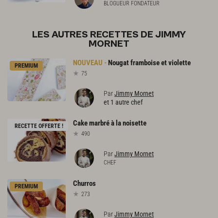
BLOGUEUR FONDATEUR
LES AUTRES RECETTES DE JIMMY
MORNET
Nougat
framboise
et
violette
PREMIUM
75
Par
Jimmy Mornet
et 1 autre chef
Cake
marbré
à
la
noisette
RECETTE OFFERTE !
490
Par
Jimmy Mornet
CHEF
Churros
PREMIUM
273
Par
Jimmy Mornet