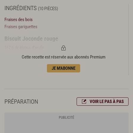
INGRÉDIENTS
(10 PIÈCES)
Fraises des bois
Fraises gariguettes
Biscuit Joconde rouge
112 g de blancs d’œufs
20 g de sucre semoule
Cette recette est réservée aux abonnés Premium
100 g de poudre d'amande
JE M'ABONNE
100 g de sucre glace
27 g de farine T45
121 g d’œufs entiers
20 g de beurre
1 g de colorant liposoluble rouge
PRÉPARATION
VOIR LE PAS À PAS
Ganache montée verveine
330 g de crème UHT
310 g chocolat blanc Opalys Valrhona
14 g de verveine séchée