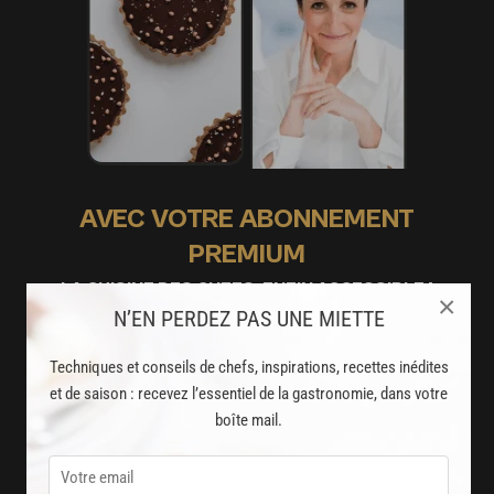
AVEC VOTRE ABONNEMENT
PREMIUM
LA CUISINE DES CHEFS, ENFIN ACCESSIBLE !
×
N’EN PERDEZ PAS UNE MIETTE
8000
recettes exclusives
Techniques et conseils de chefs, inspirations, recettes inédites
partagées par vos chefs préférés
et de saison : recevez l’essentiel de la gastronomie, dans votre
boîte mail.
2000
vidéos de recettes
et techniques de cuisine et pâtisserie