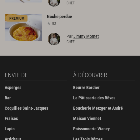
CHEF
Gâche
perdue
PREMIUM
83
Par
Jimmy Mornet
CHEF
ENVIE DE
À DÉCOUVRIR
Asperges
Beurre Bordier
Bar
La Pâtisserie des Rêves
Coquilles Saint-Jacques
Boucherie Metzger et André
Fraises
Maison Viennet
Lapin
Poissonnerie Vianey
Artichaut
Les Trois Dômes