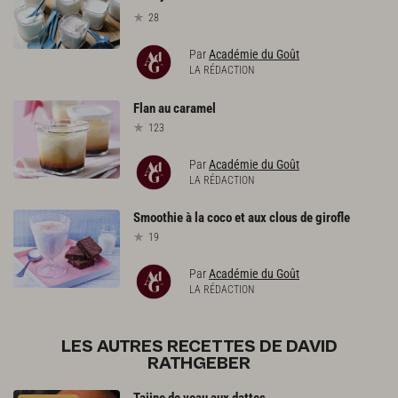
28
Par
Académie du Goût
LA RÉDACTION
Flan
au
caramel
123
Par
Académie du Goût
LA RÉDACTION
Smoothie
à
la
coco
et
aux
clous
de
girofle
19
Par
Académie du Goût
LA RÉDACTION
LES AUTRES RECETTES DE DAVID
RATHGEBER