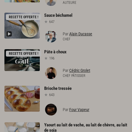
AUTEURE
Sauce
béchamel
RECETTE OFFERTE !
647
Par
Alain Ducasse
CHEF
Pâte
à
choux
RECETTE OFFERTE !
196
Par
Cédric Grolet
CHEF PÂTISSIER
Brioche
tressée
643
Par
Four Vapeur
Yaourt au lait de vache, au lait de chèvre, au lait
de soja