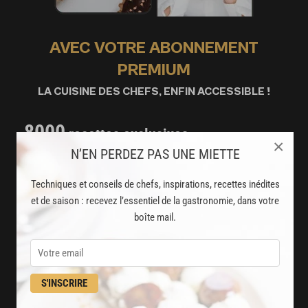
AVEC VOTRE ABONNEMENT
PREMIUM
LA CUISINE DES CHEFS, ENFIN ACCESSIBLE !
8000
recettes exclusives
×
N’EN PERDEZ PAS UNE MIETTE
partagées par vos chefs préférés
2000
Techniques et conseils de chefs, inspirations, recettes inédites
vidéos de recettes
et de saison : recevez l’essentiel de la gastronomie, dans votre
et techniques de cuisine et pâtisserie
boîte mail.
Des nouveautés
disponibles chaque semaine
S'INSCRIRE
Stop pub