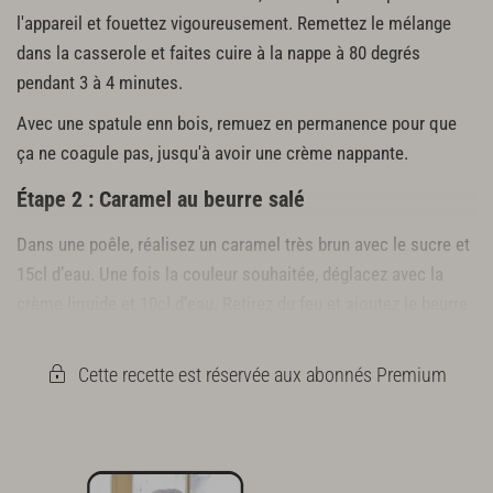
l'appareil et fouettez vigoureusement. Remettez le mélange
dans la casserole et faites cuire à la nappe à 80 degrés
pendant 3 à 4 minutes.
Avec une spatule enn bois, remuez en permanence pour que
ça ne coagule pas, jusqu'à avoir une crème nappante.
Étape 2 : Caramel au beurre salé
Dans une poêle, réalisez un caramel très brun avec le sucre et
15cl d’eau. Une fois la couleur souhaitée, déglacez avec la
crème liquide et 10cl d’eau. Retirez du feu et ajoutez le beurre
coupé en morceaux et le sel. Réservez
Cette recette est réservée aux abonnés Premium