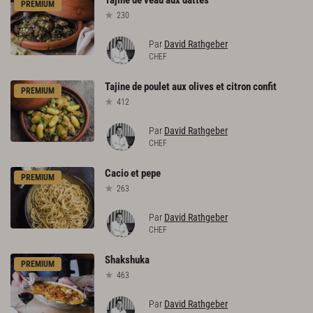
Tajine
de
veau
aux
dattes
PREMIUM
230
Par
David Rathgeber
CHEF
Tajine
de
poulet
aux
olives
et
citron
confit
PREMIUM
412
Par
David Rathgeber
CHEF
Cacio
et
pepe
PREMIUM
263
Par
David Rathgeber
CHEF
Shakshuka
PREMIUM
463
Par
David Rathgeber