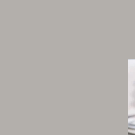
1 c. à s. de pignons
1 c. à s. de noisettes
3 c. à s. de vinaigre de Xérès
Huile d'olive
Piment d’Espelette