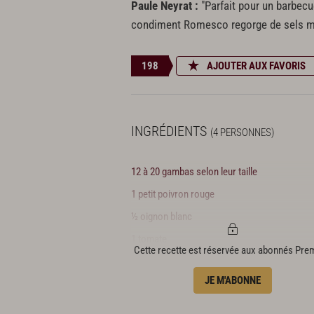
Paule Neyrat :
"Parfait pour un barbecue
condiment Romesco regorge de sels min
198
AJOUTER AUX FAVORIS
INGRÉDIENTS
(4 PERSONNES)
12 à 20 gambas selon leur taille
1 petit poivron rouge
½ oignon blanc
1 tomate
Cette recette est réservée aux abonnés Pr
4 gousses d’ail rose
JE M'ABONNE
1 tranche de pain rassis
1 c. à s. d'amandes