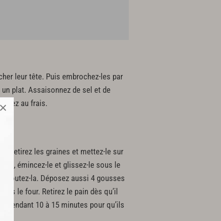
cher leur tête. Puis embrochez-les par
 un plat. Assaisonnez de sel et de
servez au frais.
×
ux, retirez les graines et mettez-le sur
anc, émincez-le et glissez-le sous le
et ajoutez-la. Déposez aussi 4 gousses
dans le four. Retirez le pain dès qu’il
mate pendant 10 à 15 minutes pour qu’ils