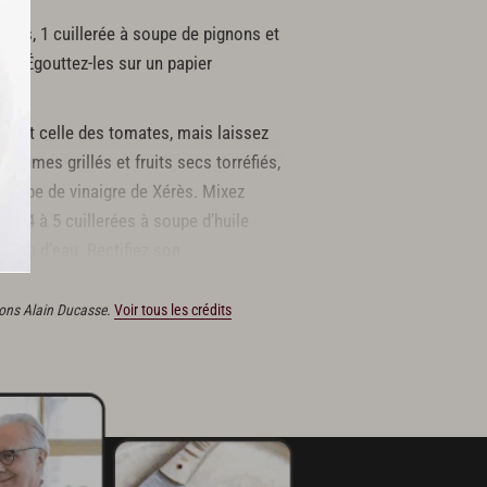
des, 1 cuillerée à soupe de pignons et
dir. Égouttez-les sur un papier
ail et celle des tomates, mais laissez
légumes grillés et fruits secs torréfiés,
 soupe de vinaigre de Xérès. Mixez
z 4 à 5 cuillerées à soupe d’huile
n peu d’eau. Rectifiez son
tions Alain Ducasse.
Voir tous les crédits