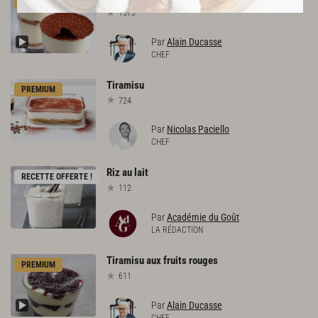
PREMIUM
1573
Par
Alain Ducasse
CHEF
Tiramisu
PREMIUM
724
Par
Nicolas Paciello
CHEF
Riz
au
lait
RECETTE OFFERTE !
112
Par
Académie du Goût
LA RÉDACTION
Tiramisu
aux
fruits
rouges
PREMIUM
611
Par
Alain Ducasse