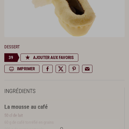
DESSERT
39
AJOUTER AUX FAVORIS
IMPRIMER
INGRÉDIENTS
La mousse au café
50 cl de lait
60 g de café torréfié en grains