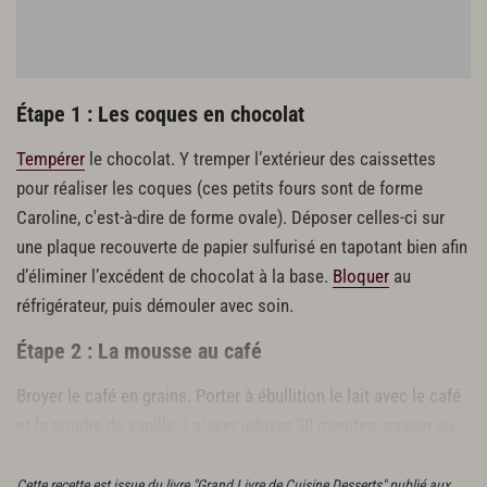
Étape 1 : Les coques en chocolat
Tempérer
le chocolat. Y tremper l’extérieur des caissettes
pour réaliser les coques (ces petits fours sont de forme
Caroline, c'est-à-dire de forme ovale). Déposer celles-ci sur
une plaque recouverte de papier sulfurisé en tapotant bien afin
d’éliminer l’excédent de chocolat à la base.
Bloquer
au
réfrigérateur, puis démouler avec soin.
Étape 2 : La mousse au café
Broyer le café en grains. Porter à ébullition le lait avec le café
et la poudre de vanille. Laisser infuser 30 minutes, passer au
chinois
et réserver.
Cette recette est issue du livre "Grand Livre de Cuisine Desserts" publié aux