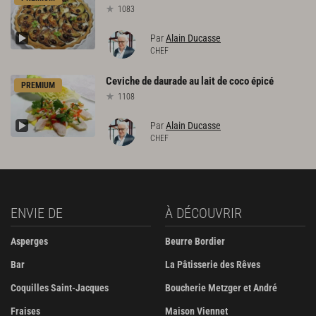
1083
Par
Alain Ducasse
CHEF
Ceviche
de
daurade
au
lait
de
coco
épicé
PREMIUM
1108
Par
Alain Ducasse
CHEF
ENVIE DE
À DÉCOUVRIR
Asperges
Beurre Bordier
Bar
La Pâtisserie des Rêves
Coquilles Saint-Jacques
Boucherie Metzger et André
Fraises
Maison Viennet