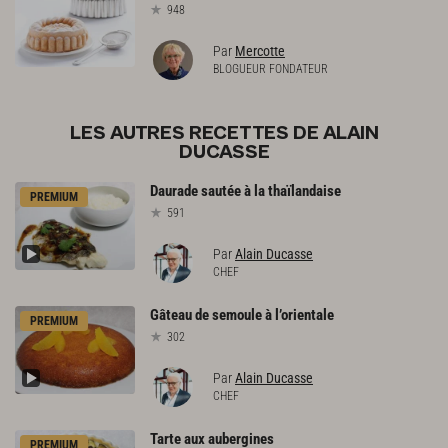
948
Par
Mercotte
BLOGUEUR FONDATEUR
LES AUTRES RECETTES DE ALAIN
DUCASSE
Daurade
sautée
à
la
thaïlandaise
PREMIUM
591
Par
Alain Ducasse
CHEF
Gâteau
de
semoule
à
l’orientale
PREMIUM
302
Par
Alain Ducasse
CHEF
Tarte
aux
aubergines
PREMIUM