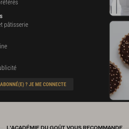
préférés
s
t pâtisserie
ine
blicité
 ABONNÉ(E) ? JE ME CONNECTE
L'ACADÉMIE DU GOÛT VOUS RECOMMANDE