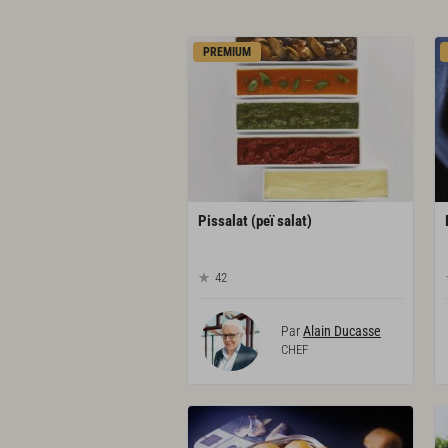
PREMIUM
Pissalat
(peï
salat)
42
Par
Alain Ducasse
CHEF