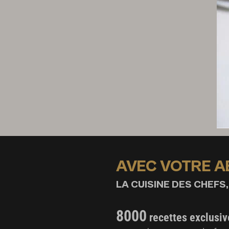
Croustillants
8 feuilles de brick
24 feuilles de basilic
2 jaunes d’œufs
AVEC VOTRE 
LA CUISINE DES CHEFS,
8000
recettes exclusiv