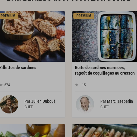
PREMIUM
PREMIUM
Rillettes
de
sardines
Boîte de sardines marinées,
ragoût de coquillages au cresson
674
115
Par
Julien Duboué
Par
Marc Haeberlin
CHEF
CHEF