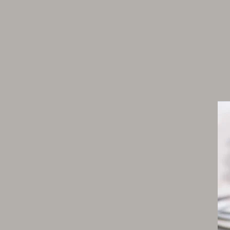
1 pincée de poivre moulu
1 pincée de piment d’espelette
Ktipiti
500 g de poivrons rouges
1 gousse d’ail moyenne épluchée et dégermé
½ botte de ciboulette
125 g de feta dessalée
100 g de yaourt de brebis
15 g de pignons de pin torréfiés
3 g de paprika
1 pincée d’origan sec
2 c. à s. d’huile d’olive ♥
sel de céleri
poivre du moulin