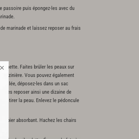
une passoire puis épongez-les avec du
rinade.
 de marinade et laissez reposer au frais
×
rchette. Faites brûler les peaux sur
 la gazinière. Vous pouvez également
ien brûlée, déposez-les dans un sac
ez-les reposer ainsi une dizaine de
ur retirer la peau. Enlevez le pédoncule
u papier absorbant. Hachez les chairs