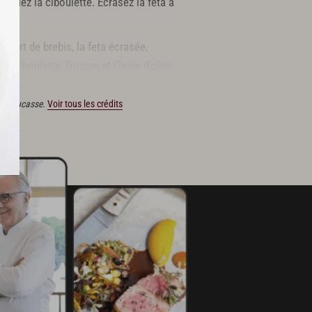
iselez la ciboulette. Écrasez la feta à
aourt de brebis, la feta écrasée,
a ciboulette, l’origan et l’huile d’olive.
ain Ducasse.
Voir tous les crédits