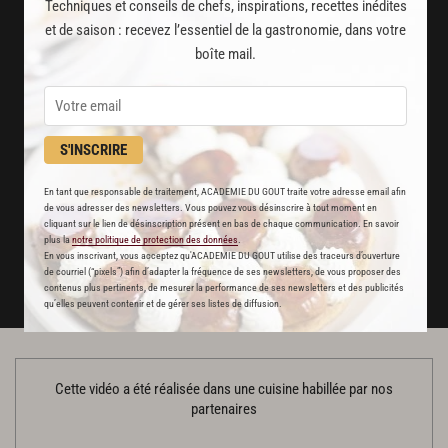
2000
vidéos de recettes
Techniques et conseils de chefs, inspirations, recettes inédites
et de saison : recevez l’essentiel de la gastronomie, dans votre
et techniques de cuisine et pâtisserie
boîte mail.
Des nouveautés
disponibles chaque semaine
S'INSCRIRE
Stop pub
un service garanti sans publicité
En tant que responsable de traitement, ACADEMIE DU GOUT traite votre adresse email afin
de vous adresser des newsletters. Vous pouvez vous désinscrire à tout moment en
cliquant sur le lien de désinscription présent en bas de chaque communication. En savoir
plus la
notre politique de protection des données
.
JE M'ABONNE
En vous inscrivant, vous acceptez qu'ACADEMIE DU GOUT utilise des traceurs d’ouverture
de courriel (“pixels”) afin d’adapter la fréquence de ses newsletters, de vous proposer des
DÉJÀ ABONNÉ(E) ? JE ME CONNECTE
contenus plus pertinents, de mesurer la performance de ses newsletters et des publicités
qu’elles peuvent contenir et de gérer ses listes de diffusion.
Cette vidéo a été réalisée dans une cuisine habillée par nos
partenaires