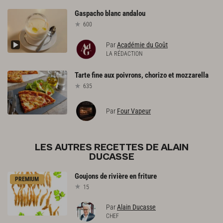
Gaspacho
blanc
andalou
600
Par
Académie du Goût
LA RÉDACTION
Tarte
fine
aux
poivrons,
chorizo
et
mozzarella
635
Par
Four Vapeur
LES AUTRES RECETTES DE ALAIN
DUCASSE
Goujons
de
rivière
en
friture
PREMIUM
15
Par
Alain Ducasse
CHEF