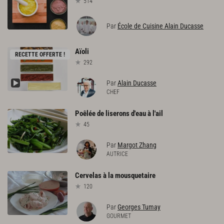
514
Par
École de Cuisine Alain Ducasse
Aïoli
RECETTE OFFERTE !
292
Par
Alain Ducasse
CHEF
Poêlée
de
liserons
d'eau
à
l'ail
45
Par
Margot Zhang
AUTRICE
Cervelas
à
la
mousquetaire
120
Par
Georges Tumay
GOURMET