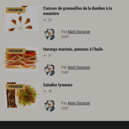
Cuisses
de
grenouilles
de
la
dombes
à
la
PREMIUM
meunière
22
Par
Alain Ducasse
CHEF
Harengs
marinés,
pommes
à
l’huile
PREMIUM
37
Par
Alain Ducasse
CHEF
Saladier
lyonnais
PREMIUM
18
Par
Alain Ducasse
CHEF