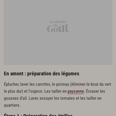
1 feuille de laurier
1 grand verre de vin blanc
2 c. à s. de cognac
2 pincées de pistils de safran
1,5 litre d’eau
Finition et présentation
3 c. à s. de crème fraîche
En amont : préparation des légumes
Éplucher, laver les carottes, le poireau (éliminer le bout du vert
le plus dur) et l'oignon. Les tailler en
paysanne
. Écraser les
gousses d’ail. Laver, essuyer les tomates et les tailler en
quartiers.
Étape 1 : Préparation des étrilles