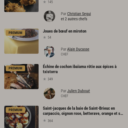
145
Par
Christian Segui
et 2 autres chefs
Joues
de
bœuf
en
miroton
PREMIUM
54
Par
Alain Ducasse
CHEF
Échine de cochon ibaïama rôtie aux épices à
PREMIUM
txistorra
349
Par
Julien Duboué
CHEF
Saint-jacques de la baie de Saint-Brieuc en
PREMIUM
carpaccio, oignon rose, betterave, orange et sel fumé
364