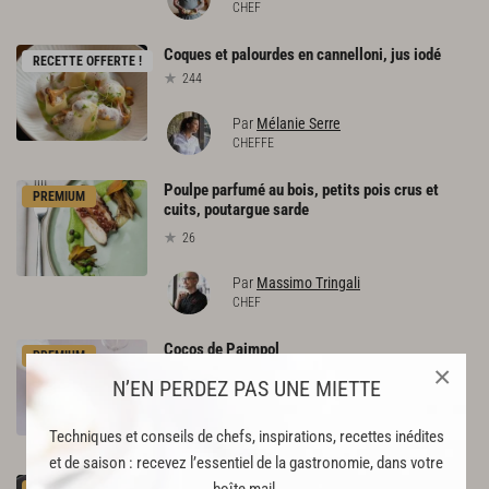
CHEF
Coques
et
palourdes
en
cannelloni,
jus
iodé
RECETTE OFFERTE !
244
Par
Mélanie Serre
CHEFFE
Poulpe parfumé au bois, petits pois crus et
PREMIUM
cuits, poutargue sarde
26
Par
Massimo Tringali
CHEF
Cocos
de
Paimpol
PREMIUM
×
95
N’EN PERDEZ PAS UNE MIETTE
Par
Nolwenn Corre
Techniques et conseils de chefs, inspirations, recettes inédites
CHEF
et de saison : recevez l’essentiel de la gastronomie, dans votre
Navets daikon et radis japonais cuits au four et
boîte mail.