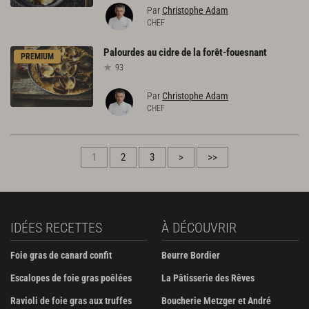
Par
Christophe Adam
CHEF
Palourdes
au
cidre
de
la
forêt-fouesnant
PREMIUM
93
Par
Christophe Adam
CHEF
1
2
3
>
>>
IDÉES RECETTES
À DÉCOUVRIR
Foie gras de canard confit
Beurre Bordier
Escalopes de foie gras poêlées
La Pâtisserie des Rêves
Ravioli de foie gras aux truffes
Boucherie Metzger et André