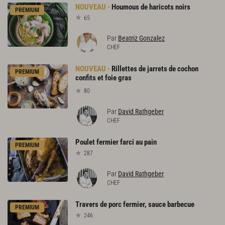
Houmous
de
haricots
noirs
PREMIUM
65
Par
Beatriz Gonzalez
CHEF
Rillettes de jarrets de cochon
PREMIUM
confits et foie gras
80
Par
David Rathgeber
CHEF
Poulet
fermier
farci
au
pain
PREMIUM
287
Par
David Rathgeber
CHEF
Travers
de
porc
fermier,
sauce
barbecue
PREMIUM
246