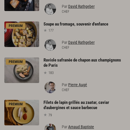
Par
David Rathgeber
CHEF
Soupe
au
fromage,
souvenir
d'enfance
PREMIUM
177
Par
David Rathgeber
CHEF
Raviole safranée de chapon aux champignons
PREMIUM
de Paris
183
Par
Pierre Augé
CHEF
Filets de lapin grillés au zaatar, caviar
PREMIUM
d'aubergines et sauce barbecue
79
Par
Arnaud Baptiste