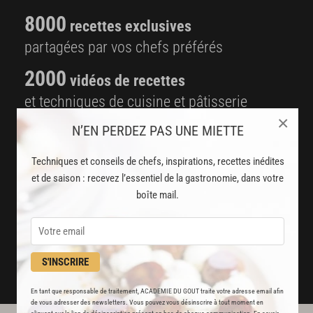
8000
recettes exclusives
partagées par vos chefs préférés
2000
vidéos de recettes
et techniques de cuisine et pâtisserie
×
N’EN PERDEZ PAS UNE MIETTE
Des nouveautés
disponibles chaque semaine
Techniques et conseils de chefs, inspirations, recettes inédites
et de saison : recevez l’essentiel de la gastronomie, dans votre
Stop pub
boîte mail.
un service garanti sans publicité
JE M'ABONNE
S'INSCRIRE
DÉJÀ ABONNÉ(E) ? JE ME CONNECTE
En tant que responsable de traitement, ACADEMIE DU GOUT traite votre adresse email afin
de vous adresser des newsletters. Vous pouvez vous désinscrire à tout moment en