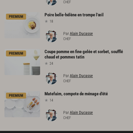
CHEF
Poire
belle-hélène
en
trompe
l’œil
PREMIUM
18
Par
Alain Ducasse
CHEF
Coupe
pomme
en
fine
gelée
et
sorbet,
soufflé
PREMIUM
chaud
et
pommes
tatin
24
Par
Alain Ducasse
CHEF
Matefaim,
compote
de
ménage
d’été
PREMIUM
14
Par
Alain Ducasse
CHEF