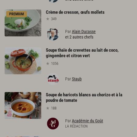
Crème
de
cresson,
œufs
mollets
PREMIUM
349
Par
Alain Ducasse
et 2 autres chefs
Soupe thaïe de crevettes au lait de coco,
gingembre et citron vert
1056
Par
Staub
Soupe de haricots blancs au chorizo et à la
poudre de tomate
188
Par
Académie du Goût
LA RÉDACTION