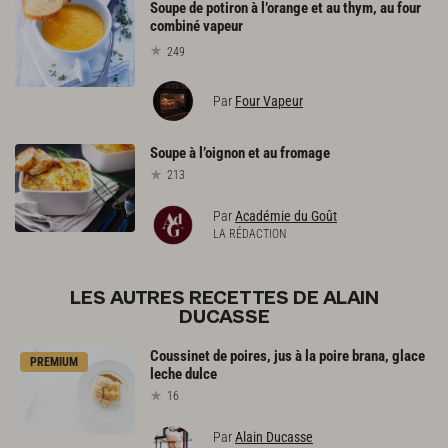
Soupe de potiron à l’orange et au thym, au four
combiné vapeur
249
Par
Four Vapeur
Soupe
à
l’oignon
et
au
fromage
213
Par
Académie du Goût
LA RÉDACTION
LES AUTRES RECETTES DE ALAIN
DUCASSE
Coussinet
de
poires,
jus
à
la
poire
brana,
glace
PREMIUM
leche
dulce
16
Par
Alain Ducasse