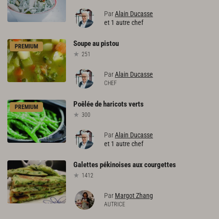
Par
Alain Ducasse
et 1 autre chef
Soupe
au
pistou
PREMIUM
251
Par
Alain Ducasse
CHEF
Poêlée
de
haricots
verts
PREMIUM
300
Par
Alain Ducasse
et 1 autre chef
Galettes
pékinoises
aux
courgettes
1412
Par
Margot Zhang
AUTRICE