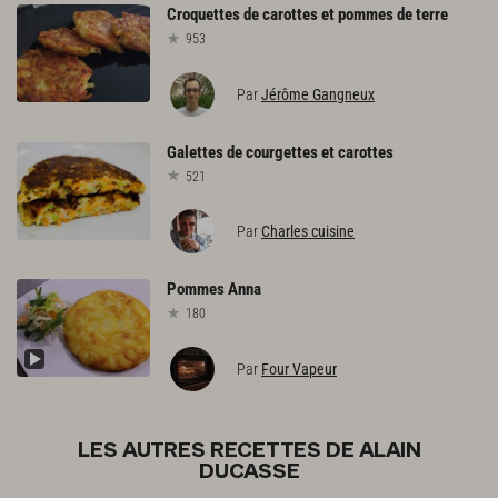
Croquettes
de
carottes
et
pommes
de
terre
953
Par
Jérôme Gangneux
Galettes
de
courgettes
et
carottes
521
Par
Charles cuisine
Pommes
Anna
180
Par
Four Vapeur
LES AUTRES RECETTES DE ALAIN
DUCASSE