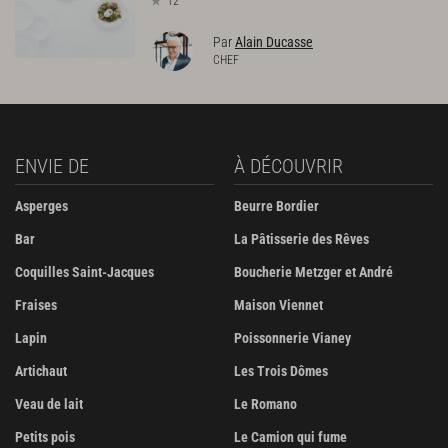
12
Par
Alain Ducasse
CHEF
ENVIE DE
À DÉCOUVRIR
Asperges
Beurre Bordier
Bar
La Pâtisserie des Rêves
Coquilles Saint-Jacques
Boucherie Metzger et André
Fraises
Maison Viennet
Lapin
Poissonnerie Vianey
Artichaut
Les Trois Dômes
Veau de lait
Le Romano
Petits pois
Le Camion qui fume