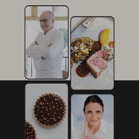
Le suc d’écrevisse
1 cl d’huile d’olive
1 jus de citron
20 copeaux de parmesan
Poudre de corail
Huile d’olive
Sel, poivre du moulin