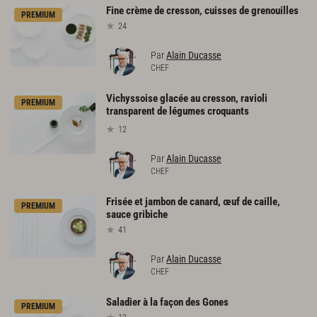
Fine
crème
de
cresson,
cuisses
de
grenouilles
PREMIUM
24
Par
Alain Ducasse
CHEF
Vichyssoise glacée au cresson, ravioli
PREMIUM
transparent de légumes croquants
12
Par
Alain Ducasse
CHEF
Frisée
et
jambon
de
canard,
œuf
de
caille,
PREMIUM
sauce
gribiche
41
Par
Alain Ducasse
CHEF
Saladier
à
la
façon
des
Gones
PREMIUM