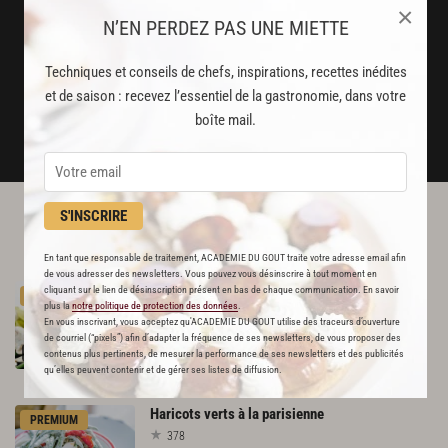
Stop pub
×
N’EN PERDEZ PAS UNE MIETTE
un service garanti sans publicité
Techniques et conseils de chefs, inspirations, recettes inédites
et de saison : recevez l’essentiel de la gastronomie, dans votre
JE M'ABONNE
boîte mail.
DÉJÀ ABONNÉ(E) ? JE ME CONNECTE
S'INSCRIRE
L'ACADÉMIE DU GOÛT VOUS
RECOMMANDE
En tant que responsable de traitement, ACADEMIE DU GOUT traite votre adresse email afin
de vous adresser des newsletters. Vous pouvez vous désinscrire à tout moment en
Salade
de
haricots
verts
cliquant sur le lien de désinscription présent en bas de chaque communication. En savoir
PREMIUM
plus la
notre politique de protection des données
.
407
En vous inscrivant, vous acceptez qu'ACADEMIE DU GOUT utilise des traceurs d’ouverture
de courriel (“pixels”) afin d’adapter la fréquence de ses newsletters, de vous proposer des
Par
Alain Ducasse
contenus plus pertinents, de mesurer la performance de ses newsletters et des publicités
et 2 autres chefs
qu’elles peuvent contenir et de gérer ses listes de diffusion.
Haricots
verts
à
la
parisienne
PREMIUM
378