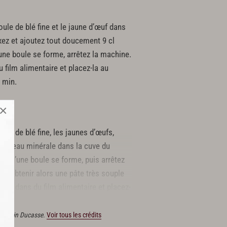
oule de blé fine et le jaune d’œuf dans
xez et ajoutez tout doucement 9 cl
une boule se forme, arrêtez la machine.
 film alimentaire et placez-la au
 min.
×
oule de blé fine, les jaunes d’œufs,
 cl d’eau minérale dans la cuve du
ce qu’une boule se forme, puis arrêtez
l d’obtenir alors une pâte très souple
ez-la dans du film alimentaire et placez-
ant 30 min.
ons Alain Ducasse.
Voir tous les crédits