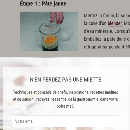
Étape 1 : Pâte jaune
Mettez la farine, la sem
la cuve d’un
blender
. Mi
d’eau minérale. Lorsqu’
Emballez la pâte dans du
en
réfrigérateur pendant 30
Étape 2 : Pâte noire
Mettez la farine, la sem
N’EN PERDEZ PAS UNE MIETTE
l’encre de seiche et 2,5
blender. Mixez jusqu’à 
Techniques et conseils de chefs, inspirations, recettes inédites
la machine. Il est norma
et de saison : recevez l’essentiel de la gastronomie, dans votre
boîte mail.
et très collante. Emball
la au réfrigérateur pend
Cette recette est issue du livre "Best of Thierry Marx" publié aux Éditi