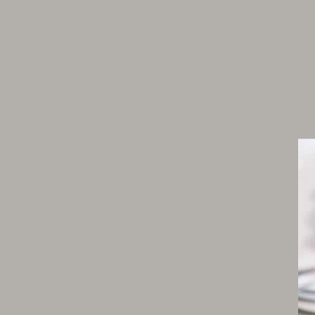
10 g d’encre de seiche
2,5 cl d’eau minérale
Farce
500 g de harengs fumés de grande qualité
10 g de pomme granny-smith bien ferme et bi
verte
1 citron
Bouillon de légumes
1 oignon blanc
1 poireau
15 g d’ail frais (si possible)
20 g de jeune carotte
10 g de ciboulette fraîche
2 feuilles d’origan