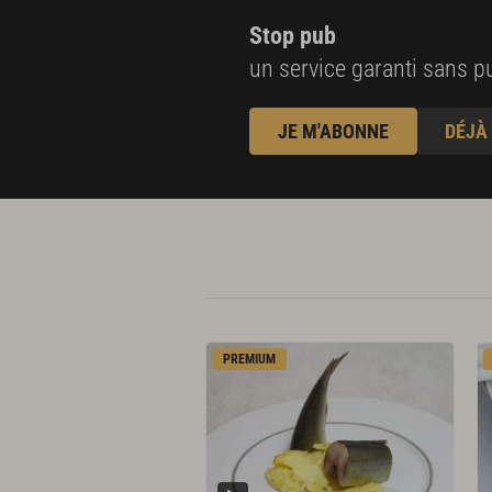
Stop pub
un service garanti sans pu
JE M'ABONNE
DÉJÀ
PREMIUM