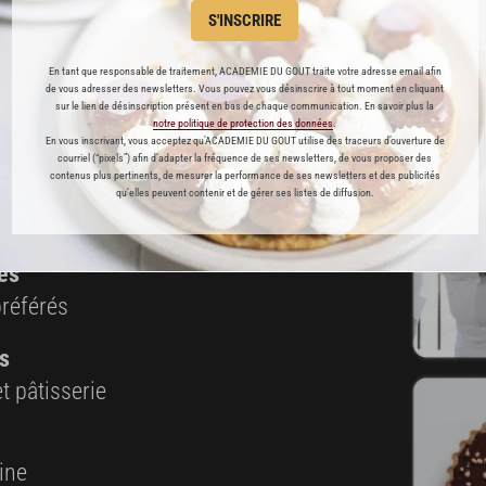
S'INSCRIRE
Cette recette est réservée aux abonnés Premium
En tant que responsable de traitement, ACADEMIE DU GOUT traite votre adresse email afin
de vous adresser des newsletters. Vous pouvez vous désinscrire à tout moment en cliquant
sur le lien de désinscription présent en bas de chaque communication. En savoir plus la
notre politique de protection des données
.
En vous inscrivant, vous acceptez qu'ACADEMIE DU GOUT utilise des traceurs d’ouverture de
ABONNEMENT PREMIUM
courriel (“pixels”) afin d’adapter la fréquence de ses newsletters, de vous proposer des
contenus plus pertinents, de mesurer la performance de ses newsletters et des publicités
qu’elles peuvent contenir et de gérer ses listes de diffusion.
 ENFIN ACCESSIBLE !
es
préférés
s
t pâtisserie
ine