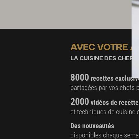
1/2 bâton de réglisse
1 feuille de basilic thaï
1 cl d’huile d’olive
Sauce mozzarella
AVEC VOTRE 
2 sachets de mozzarella di bufala
LA CUISINE DES CHEFS,
2 cl d’huile d’olive L’Ostal Cazes
20 g de flocons de pomme de terre
8000
recettes exclusiv
Sel de pomme
partagées par vos chefs 
250 g d’épluchures de pommes vertes bio
2000
vidéos de recette
15 g de sel de Maldon
et techniques de cuisine e
Des nouveautés
disponibles chaque sema