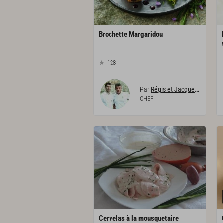
Brochette
Margaridou
128
Par
Régis et Jacques Marcon
CHEF
Cervelas
à
la
mousquetaire