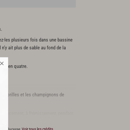
s.
z-les plusieurs fois dans une bassine
 n’y ait plus de sable au fond de la
×
-les en quatre.
les morilles et les champignons de
uver doucement, à frémissement, pendant
elques cuillerées d’eau.
Alain Ducasse.
Voir tous les crédits