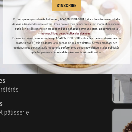
S'INSCRIRE
Cette recette est réservée aux abonnés Premium
En tant que responsable de traitement, ACADEMIE DU GOUT traite votre adresse email afin
de vous adresser des newsletters. Vous pouvez vous désinscrire à tout moment en cliquant
sur le lien de désinscription présent en bas de chaque communication. En savoir plus la
notre politique de protection des données
.
En vous inscrivant, vous acceptez qu'ACADEMIE DU GOUT utilise des traceurs d’ouverture de
courriel (“pixels”) afin d’adapter la fréquence de ses newsletters, de vous proposer des
ABONNEMENT PREMIUM
contenus plus pertinents, de mesurer la performance de ses newsletters et des publicités
qu’elles peuvent contenir et de gérer ses listes de diffusion.
 ENFIN ACCESSIBLE !
es
préférés
s
t pâtisserie