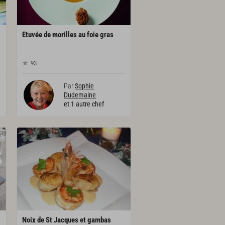
Etuvée
de
morilles
au
foie
gras
93
Par
Sophie
Dudemaine
et 1 autre chef
Noix de St Jacques et gambas