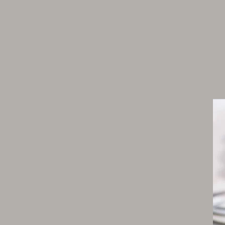
1 oignon rouge
50 g de comté
8 œufs
50 cl de lait
sel
poivre du moulin
Faites cuire l’omelette
huile d'olive