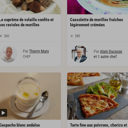
Le suprême de volaille confite et
Cassolette de morilles fraîches
ses ravioles de morilles
légèrement crémées
260
285
Par
Thierry Marx
Par
Alain Ducasse
CHEF
et 1 autre chef
Gaspacho
blanc
andalou
Tarte fine aux poivrons, chorizo et