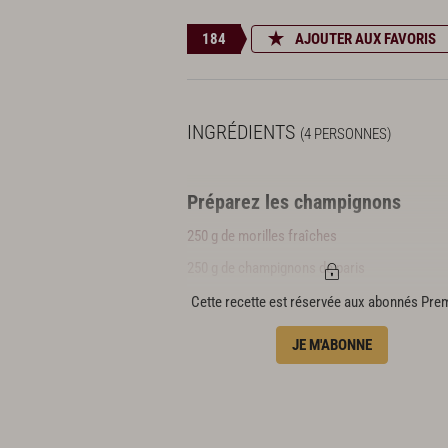
184
AJOUTER AUX FAVORIS
INGRÉDIENTS
(4 PERSONNES)
Préparez les champignons
250 g de morilles fraîches
250 g de champignons de paris
Cette recette est réservée aux abonnés Pr
Faites cuire les champignons
JE M'ABONNE
10 g de beurre
2 c. à s. de vin jaune
Préparez les œufs