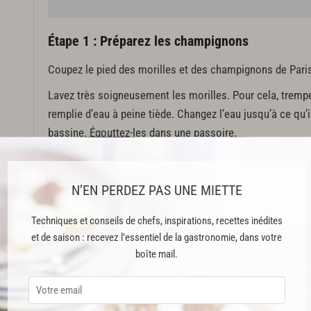
Étape 1 : Préparez les champignons
Coupez le pied des morilles et des champignons de Pari
Lavez très soigneusement les morilles. Pour cela, trempe
remplie d’eau à peine tiède. Changez l’eau jusqu’à ce qu’il
bassine. Égouttez-les dans une passoire.
Rincez les champignons de Paris. Égouttez-les et coupez
N’EN PERDEZ PAS UNE MIETTE
Étape 2 : Faites cuire les champignons
Techniques et conseils de chefs, inspirations, recettes inédites
Faites fondre le beurre dans un sautoir, puis déposez-y 
et de saison : recevez l’essentiel de la gastronomie, dans votre
Paris. Salez légèrement.
boîte mail.
Versez le vin jaune, couvrez le sautoir, puis laissez ét
12 min. Si les champignons sèchent trop vite, ajoutez qu
Cette recette est issue du livre "Nature Volume 2" publié aux Éditions 