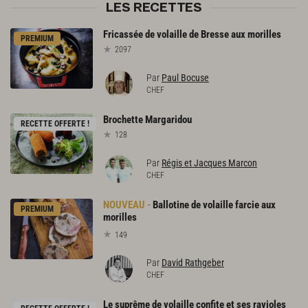
LES RECETTES
Fricassée
de
volaille
de
Bresse
aux
morilles
PREMIUM
2097
Par
Paul Bocuse
CHEF
Brochette
Margaridou
RECETTE OFFERTE !
128
Par
Régis et Jacques Marcon
CHEF
Ballotine de volaille farcie aux
PREMIUM
morilles
149
Par
David Rathgeber
CHEF
Le suprême de volaille confite et ses ravioles