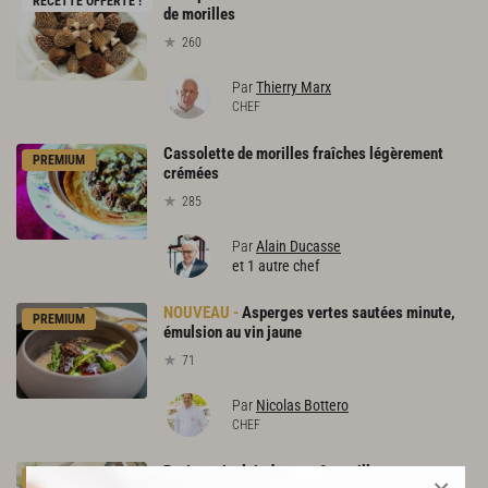
RECETTE OFFERTE !
de morilles
260
Par
Thierry Marx
CHEF
Cassolette de morilles fraîches légèrement
PREMIUM
crémées
285
Par
Alain Ducasse
et 1 autre chef
Asperges vertes sautées minute,
PREMIUM
émulsion au vin jaune
71
Par
Nicolas Bottero
CHEF
Petits
pois,
lait
de
coco
&
morilles
PREMIUM