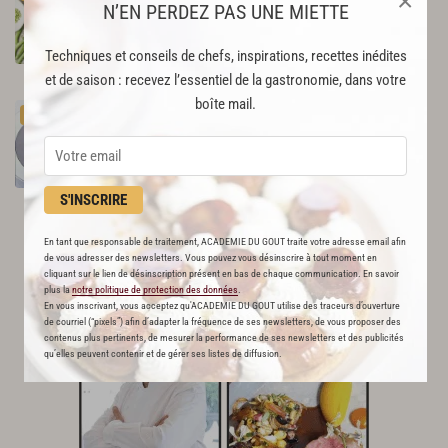
×
134
N’EN PERDEZ PAS UNE MIETTE
Par
Romain Meder
Techniques et conseils de chefs, inspirations, recettes inédites
et 2 autres chefs
et de saison : recevez l’essentiel de la gastronomie, dans votre
boîte mail.
Pavé
de
saumon
aux
morilles
PREMIUM
50
Par
Alain Ducasse
CHEF
S'INSCRIRE
En tant que responsable de traitement, ACADEMIE DU GOUT traite votre adresse email afin
de vous adresser des newsletters. Vous pouvez vous désinscrire à tout moment en
cliquant sur le lien de désinscription présent en bas de chaque communication. En savoir
plus la
notre politique de protection des données
.
En vous inscrivant, vous acceptez qu'ACADEMIE DU GOUT utilise des traceurs d’ouverture
de courriel (“pixels”) afin d’adapter la fréquence de ses newsletters, de vous proposer des
contenus plus pertinents, de mesurer la performance de ses newsletters et des publicités
qu’elles peuvent contenir et de gérer ses listes de diffusion.