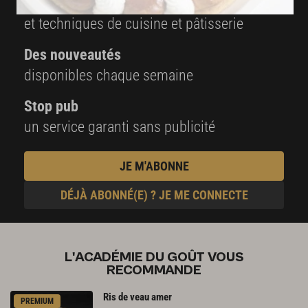
2000
vidéos de recettes
et techniques de cuisine et pâtisserie
Des nouveautés
disponibles chaque semaine
Stop pub
un service garanti sans publicité
JE M'ABONNE
DÉJÀ ABONNÉ(E) ? JE ME CONNECTE
L'ACADÉMIE DU GOÛT VOUS
RECOMMANDE
Ris
de
veau
amer
PREMIUM