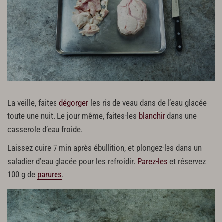
Préparation de la farce d'écrevisses
200 g de champignons de Paris
20 g de beurre
50 g d’échalote
50 g de queues d’écrevisses
5 cl de vin jaune
20 g de concentré de tomate
La veille, faites
dégorger
les ris de veau dans de l’eau glacée
toute une nuit. Le jour même, faites-les
blanchir
dans une
casserole d’eau froide.
Laissez cuire 7 min après ébullition, et plongez-les dans un
saladier d’eau glacée pour les refroidir.
Parez-les
et réservez
100 g de
parures
.