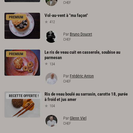
CHEF
Vol-au-vent
à
"ma
façon"
PREMIUM
412
Par
Bruno Doucet
CHEF
Le
ris
de
veau
cuit
en
casserole,
soubise
au
PREMIUM
parmesan
134
Par
Frédéric Anton
CHEF
Ris
de
veau
boulé
au
sarrasin,
carotte
18,
purée
RECETTE OFFERTE !
à
froid
et
jus
amer
104
Par
Glenn Viel
CHEF