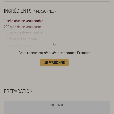
INGRÉDIENTS
(4 PERSONNES)
1 belle côte de veau double
200 g de ris de veau cœur
100 g de jus de veau réduit
1 g de cèpes bouchons
1 botte de verveine
1 oignon blanc
Cette recette est réservée aux abonnés Premium
50 g de lard di colonatta
JE M'ABONNE
20 g de truffes tuber brumale
QS de sel / poivre du moulin / huile d’olive / huile d’arachide / beurre
PRÉPARATION