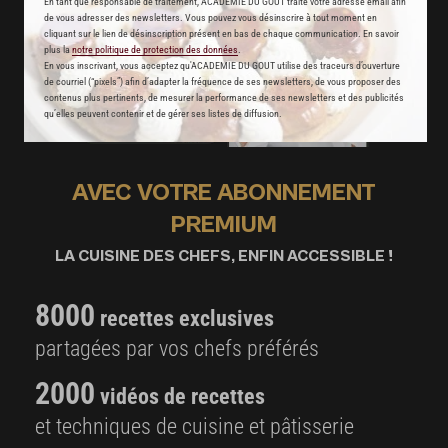
En tant que responsable de traitement, ACADEMIE DU GOUT traite votre adresse email afin
de vous adresser des newsletters. Vous pouvez vous désinscrire à tout moment en
cliquant sur le lien de désinscription présent en bas de chaque communication. En savoir
plus la
notre politique de protection des données
.
En vous inscrivant, vous acceptez qu'ACADEMIE DU GOUT utilise des traceurs d’ouverture
de courriel (“pixels”) afin d’adapter la fréquence de ses newsletters, de vous proposer des
contenus plus pertinents, de mesurer la performance de ses newsletters et des publicités
qu’elles peuvent contenir et de gérer ses listes de diffusion.
AVEC VOTRE ABONNEMENT
PREMIUM
LA CUISINE DES CHEFS, ENFIN ACCESSIBLE !
8000
recettes exclusives
partagées par vos chefs préférés
2000
vidéos de recettes
et techniques de cuisine et pâtisserie