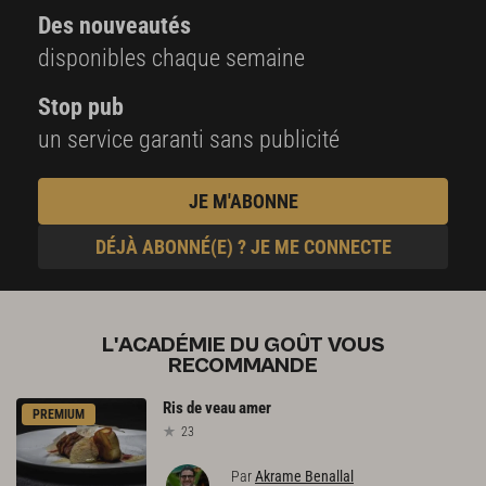
Des nouveautés
disponibles chaque semaine
Stop pub
un service garanti sans publicité
JE M'ABONNE
DÉJÀ ABONNÉ(E) ? JE ME CONNECTE
L'ACADÉMIE DU GOÛT VOUS
RECOMMANDE
Ris
de
veau
amer
PREMIUM
23
Par
Akrame Benallal