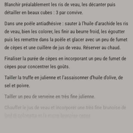
Blanchir préalablement les ris de veau, les décanter puis
détailler en beaux cubes : 3 par convive.
Dans une poêle antiadhésive : sauter à l’huile d’arachide les ris
de veau, bien les colorer, les finir au beurre froid, les égoutter
puis les remettre dans la poêle et glacer avec un peu de fumet
de cèpes et une cuillère de jus de veau. Réserver au chaud.
Finaliser la purée de cèpes en incorporant un peu de fumet de
cèpes pour concentrer les goûts.
Tailler la truffe en julienne et l’assaisonner d’huile d’olive, de
sel et poivre.
Tailler un peu de verveine en très fine julienne.
Chauffer le jus de veau et incorporer une très fine brunoise de
lard di colonatta et la micro brunoise cèpes.
Enfin, dresser harmonieusement les assiettes.