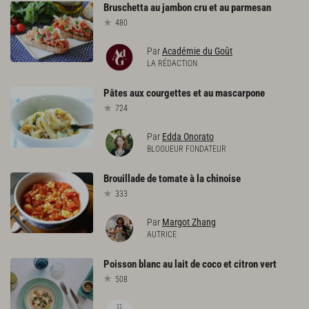
Bruschetta
au
jambon
cru
et
au
parmesan
480
Par
Académie du Goût
LA RÉDACTION
Pâtes
aux
courgettes
et
au
mascarpone
724
Par
Edda Onorato
BLOGUEUR FONDATEUR
Brouillade
de
tomate
à
la
chinoise
333
Par
Margot Zhang
AUTRICE
Poisson
blanc
au
lait
de
coco
et
citron
vert
508